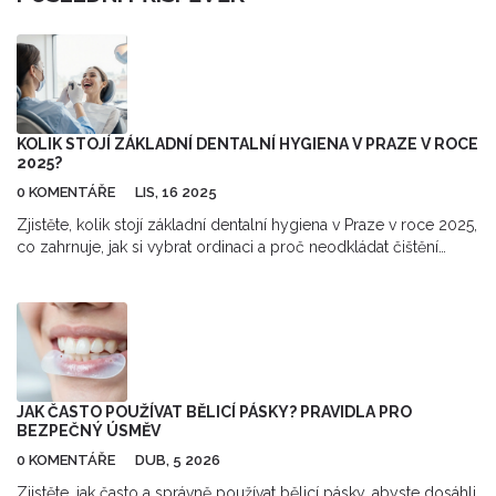
KOLIK STOJÍ ZÁKLADNÍ DENTALNÍ HYGIENA V PRAZE V ROCE
2025?
0 KOMENTÁŘE
LIS, 16 2025
Zjistěte, kolik stojí základní dentalní hygiena v Praze v roce 2025,
co zahrnuje, jak si vybrat ordinaci a proč neodkládat čištění
zubů. Cena se pohybuje od 850 do 2 200 Kč.
JAK ČASTO POUŽÍVAT BĚLICÍ PÁSKY? PRAVIDLA PRO
BEZPEČNÝ ÚSMĚV
0 KOMENTÁŘE
DUB, 5 2026
Zjistěte, jak často a správně používat bělicí pásky, abyste dosáhli