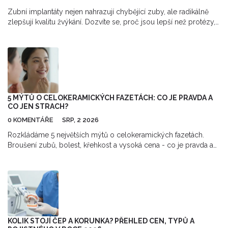
Zubní implantáty nejen nahrazují chybějící zuby, ale radikálně
zlepšují kvalitu žvýkání. Dozvíte se, proč jsou lepší než protézy,
jak funguje osteointegrace a co vás čeká během léčby.
5 MÝTŮ O CELOKERAMICKÝCH FAZETÁCH: CO JE PRAVDA A
CO JEN STRACH?
0 KOMENTÁŘE
SRP, 2 2026
Rozkládáme 5 největších mýtů o celokeramických fazetách.
Broušení zubů, bolest, křehkost a vysoká cena - co je pravda a
co jen strach? Přečtěte si fakta.
KOLIK STOJÍ ČEP A KORUNKA? PŘEHLED CEN, TYPŮ A