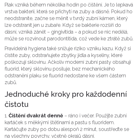
Plak vzniká během několika hodin po čištění. Je to lepkavá
vrstva bakterií, která se přichytí na zuby a dásně. Pokud ho
neodstraníte, začne se měnit v tvrdý zubní kámen, který
lze odstranit jen u zubaře. Když se bakterie rozšíří do
dásní, vzniká zánět – gingivitida – a pokud se nic nedělá,
může se rozvinout parodontitida, což vede ke ztrátě zubů.
Pravidelná hygiena také snižuje riziko vzniku kazu. Když si
čistíte zuby, odstraňujete zbytky jídla a kyseliny, které
poškozují sklovinu. Ačkoliv moderní zubní pasty obsahují
fluorid, který sklovinu posiluje, bez mechanického
odstranění plaku se fluorid nedostane ke všem částem
zubů.
Jednoduché kroky pro každodenní
čistotu
1.
Čištění dvakrát denně
– ráno i večer. Použijte zubní
kartáček s měkkými štětinami a pastu s fluoridem.
Kartáčujte zuby po dobu alespoň 2 minut, soustřeďte se
na všechny povrchy, včetně okrajů dásní.