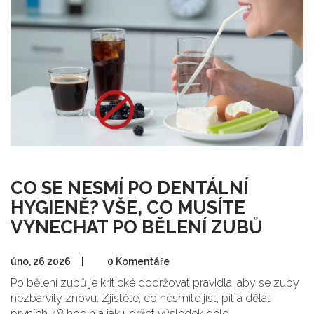
CO SE NESMÍ PO DENTÁLNÍ
HYGIENĚ? VŠE, CO MUSÍTE
VYNECHAT PO BĚLENÍ ZUBŮ
úno, 26 2026
|
0 Komentáře
Po bělení zubů je kritické dodržovat pravidla, aby se zuby
nezbarvily znovu. Zjistěte, co nesmíte jíst, pít a dělat
prvních 48 hodin a jak udržet výsledek déle.