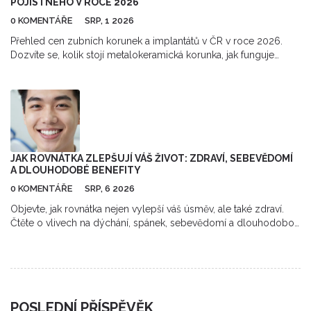
POJISTNÉHO V ROCE 2026
0 KOMENTÁŘE
SRP, 1 2026
Přehled cen zubních korunek a implantátů v ČR v roce 2026.
Dozvíte se, kolik stojí metalokeramická korunka, jak funguje
přispěvek pojišťovny a jak vybrat správný materiál.
JAK ROVNÁTKA ZLEPŠUJÍ VÁŠ ŽIVOT: ZDRAVÍ, SEBEVĚDOMÍ
A DLOUHODOBÉ BENEFITY
0 KOMENTÁŘE
SRP, 6 2026
Objevte, jak rovnátka nejen vylepší váš úsměv, ale také zdraví.
Čtěte o vlivech na dýchání, spánek, sebevědomí a dlouhodobou
údržbu chrupu.
POSLEDNÍ PŘÍSPĚVĚK