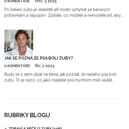
0 KOMENTÁŘE
PRO, 3 2025
Po bělení zubů je důležité 48 hodin vyhýbat se barvivým
potravinám a nápojům. Zjistěte, co můžete a nemůžete jíst, aby
vaše zuby zůstaly bílé dlouho.
JAK SE POZNÁ ŽE PSA BOLÍ ZUBY?
0 KOMENTÁŘE
ŘÍJ, 2 2023
Budu se s vámi dívat na téma, jak poznat, že našeho psa bolí
zuby. To je něco, co jako majitelé psů bychom měli vědět,
protože péče o zdraví našich čtyřnohých přátel je pro nás
prioritou. Budeme diskutovat o příznacích a jak efektivně
reagovat na možné problémy. Mé cílem je pomoci vám lépe
pochopit, jak se starat o dentální zdraví našich psů a jak
rozpoznat, že je něco v nepořádku.
RUBRIKY BLOGU
ZDRAVÍ A PÉČE O ZUBY
(196)