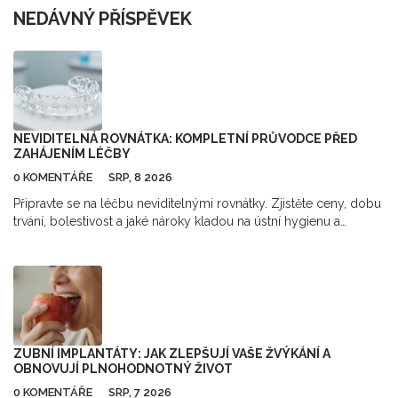
NEDÁVNÝ PŘÍSPĚVEK
NEVIDITELNÁ ROVNÁTKA: KOMPLETNÍ PRŮVODCE PŘED
ZAHÁJENÍM LÉČBY
0 KOMENTÁŘE
SRP, 8 2026
Připravte se na léčbu neviditelnými rovnátky. Zjistěte ceny, dobu
trvání, bolestivost a jaké nároky kladou na ústní hygienu a
disciplínu.
ZUBNÍ IMPLANTÁTY: JAK ZLEPŠUJÍ VAŠE ŽVÝKÁNÍ A
OBNOVUJÍ PLNOHODNOTNÝ ŽIVOT
0 KOMENTÁŘE
SRP, 7 2026