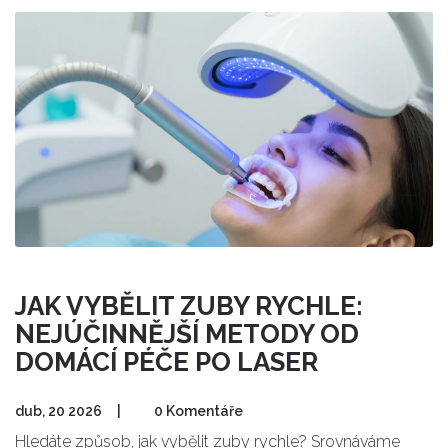
JAK VYBĚLIT ZUBY RYCHLE:
NEJÚČINNĚJŠÍ METODY OD
DOMÁCÍ PÉČE PO LASER
dub, 20 2026
|
0 Komentáře
Hledáte způsob, jak vybělit zuby rychle? Srovnáváme