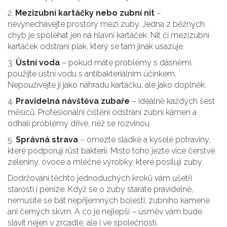
2.
Mezizubní kartáčky nebo zubní nit
–
nevynechávejte prostory mezi zuby. Jedna z běžných
chyb je spoléhat jen na hlavní kartáček. Nit či mezizubní
kartáček odstraní plak, který se tam jinak usazuje.
3.
Ústní voda
– pokud máte problémy s dásněmi,
použijte ústní vodu s antibakteriálním účinkem.
Nepoužívejte ji jako náhradu kartáčku, ale jako doplněk.
4.
Pravidelná návštěva zubaře
– ideálně každých šest
měsíců. Profesionální čištění odstraní zubní kámen a
odhalí problémy dříve, než se rozvinou.
5.
Správná strava
– omezte sladké a kyselé potraviny,
které podporují růst bakterií. Místo toho jezte více čerstvé
zeleniny, ovoce a mléčné výrobky, které posilují zuby.
Dodržování těchto jednoduchých kroků vám ušetří
starosti i peníze. Když se o zuby staráte pravidelně,
nemusíte se bát nepříjemných bolestí, zubního kamene
ani černých skvrn. A co je nejlepší – úsměv vám bude
slavit nejen v zrcadle, ale i ve společnosti.