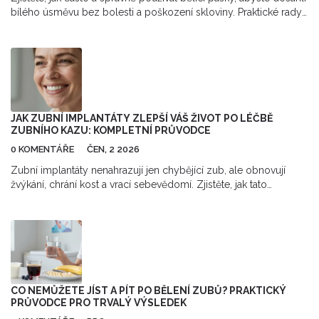
bílého úsměvu bez bolesti a poškození skloviny. Praktické rady
a varování.
JAK ZUBNÍ IMPLANTÁTY ZLEPŠÍ VÁŠ ŽIVOT PO LÉČBĚ
ZUBNÍHO KAZU: KOMPLETNÍ PRŮVODCE
0 KOMENTÁŘE
ČEN, 2 2026
Zubní implantáty nenahrazují jen chybějící zub, ale obnovují
žvýkání, chrání kost a vrací sebevědomí. Zjistěte, jak tato
technologie funguje a proč je lepší volbou než most.
CO NEMŮŽETE JÍST A PÍT PO BĚLENÍ ZUBŮ? PRAKTICKÝ
PRŮVODCE PRO TRVALÝ VÝSLEDEK