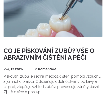
CO JE PÍSKOVÁNÍ ZUBŮ? VŠE O
ABRAZIVNÍM ČIŠTĚNÍ A PÉČI
kvě, 12 2026
|
0 Komentáře
Pískování zubů je šetrná metoda čištění pomocí vzduchu
a jemného prášku. Odstraňuje odolné skvrny od kávy a
cigaret, zlepšuje vzhled zubů a prevencuje záněty dásní.
Zjistěte více o postupu.