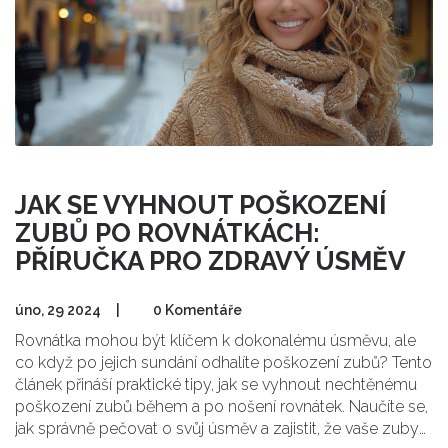
JAK SE VYHNOUT POŠKOZENÍ
ZUBŮ PO ROVNÁTKÁCH:
PŘÍRUČKA PRO ZDRAVÝ ÚSMĚV
úno, 29 2024
|
0 Komentáře
Rovnátka mohou být klíčem k dokonalému úsměvu, ale
co když po jejich sundání odhalíte poškození zubů? Tento
článek přináší praktické tipy, jak se vyhnout nechtěnému
poškození zubů během a po nošení rovnátek. Naučíte se,
jak správně pečovat o svůj úsměv a zajistit, že vaše zuby