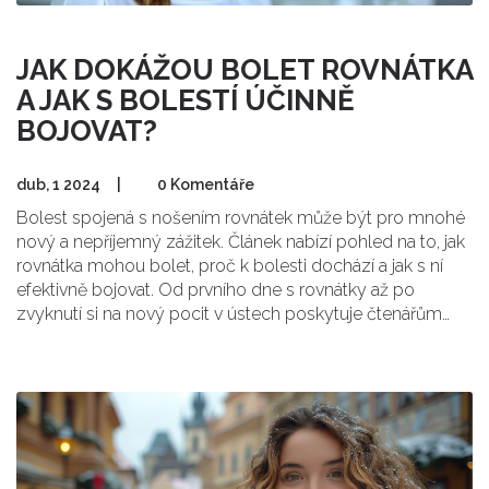
JAK DOKÁŽOU BOLET ROVNÁTKA
A JAK S BOLESTÍ ÚČINNĚ
BOJOVAT?
dub, 1 2024
|
0 Komentáře
Bolest spojená s nošením rovnátek může být pro mnohé
nový a nepříjemný zážitek. Článek nabízí pohled na to, jak
rovnátka mohou bolet, proč k bolesti dochází a jak s ní
efektivně bojovat. Od prvního dne s rovnátky až po
zvyknutí si na nový pocit v ústech poskytuje čtenářům
ucelené informace a praktické rady, jak zvládnout
počáteční nepohodlí a dbát na správnou péči o rovnátka
pro minimalizaci bolesti.