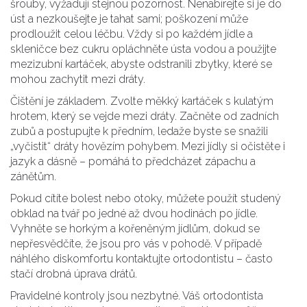
šrouby, vyžadují stejnou pozornost. Nenabírejte si je do
úst a nezkoušejte je tahat sami; poškození může
prodloužit celou léčbu. Vždy si po každém jídle a
skleničce bez cukru opláchněte ústa vodou a použijte
mezizubní kartáček, abyste odstranili zbytky, které se
mohou zachytit mezi dráty.
Čištění je základem. Zvolte měkký kartáček s kulatým
hrotem, který se vejde mezi dráty. Začněte od zadních
zubů a postupujte k předním, ledaže byste se snažili
„vyčistit“ dráty hovězím pohybem. Mezi jídly si očistěte i
jazyk a dásně – pomáhá to předcházet zápachu a
zánětům.
Pokud cítíte bolest nebo otoky, můžete použít studený
obklad na tvář po jedné až dvou hodinách po jídle.
Vyhněte se horkým a kořeněným jídlům, dokud se
nepřesvědčíte, že jsou pro vás v pohodě. V případě
náhlého diskomfortu kontaktujte ortodontistu – často
stačí drobná úprava drátů.
Pravidelné kontroly jsou nezbytné. Váš ortodontista