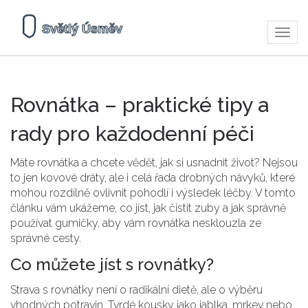
Zobra
navig
Rovnátka – praktické tipy a
rady pro každodenní péči
Máte rovnátka a chcete vědět, jak si usnadnit život? Nejsou
to jen kovové dráty, ale i celá řada drobných návyků, které
mohou rozdílně ovlivnit pohodlí i výsledek léčby. V tomto
článku vám ukážeme, co jíst, jak čistit zuby a jak správně
používat gumičky, aby vám rovnátka nesklouzla ze
správné cesty.
Co můžete jíst s rovnátky?
Strava s rovnátky není o radikální dietě, ale o výběru
vhodných potravin. Tvrdé kousky jako jablka, mrkev nebo