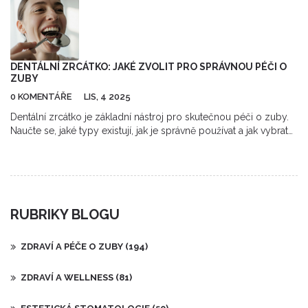
DENTÁLNÍ ZRCÁTKO: JAKÉ ZVOLIT PRO SPRÁVNOU PÉČI O
ZUBY
0 KOMENTÁŘE
LIS, 4 2025
Dentální zrcátko je základní nástroj pro skutečnou péči o zuby.
Naučte se, jaké typy existují, jak je správně používat a jak vybrat
to nejlepší pro vaše potřeby. Ušetříte si bolest a náklady na
zubní léčbu.
RUBRIKY BLOGU
ZDRAVÍ A PÉČE O ZUBY
(194)
ZDRAVÍ A WELLNESS
(81)