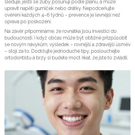
sleduje, jestli se zuby posunují podle plánu, a může
upravit napětí gumiček nebo drátky. Nepodceňujte
ověření každých 4–6 týdnů – prevence je levnější než
oprava po poškození.
Na závěr připomínáme, že rovnátka jsou investicí do
budoucnosti. I když občas může být obtížné přizpůsobit
se novým návykům, výsledek – rovnější a zdravější úsměv
– stojí za to. Dodržujte jednoduché tipy, poslouchejte
ortodontistu a brzy si budete moct říkat, že jste to zvládli.