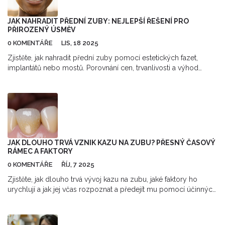
JAK NAHRADIT PŘEDNÍ ZUBY: NEJLEPŠÍ ŘEŠENÍ PRO
PŘIROZENÝ ÚSMĚV
0 KOMENTÁŘE
LIS, 18 2025
Zjistěte, jak nahradit přední zuby pomocí estetických fazet,
implantátů nebo mostů. Porovnání cen, trvanlivosti a výhod
jednotlivých řešení pro přirozený a trvalý úsměv.
JAK DLOUHO TRVÁ VZNIK KAZU NA ZUBU? PŘESNÝ ČASOVÝ
RÁMEC A FAKTORY
0 KOMENTÁŘE
ŘÍJ, 7 2025
Zjistěte, jak dlouho trvá vývoj kazu na zubu, jaké faktory ho
urychlují a jak jej včas rozpoznat a předejít mu pomocí účinných
preventivních kroků.