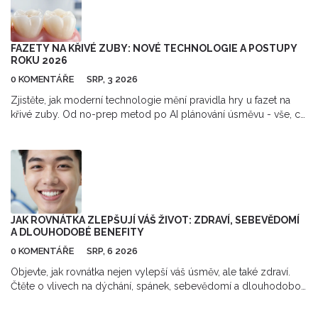
FAZETY NA KŘIVÉ ZUBY: NOVÉ TECHNOLOGIE A POSTUPY
ROKU 2026
0 KOMENTÁŘE
SRP, 3 2026
Zjistěte, jak moderní technologie mění pravidla hry u fazet na
křivé zuby. Od no-prep metod po AI plánování úsměvu - vše, co
potřebujete vědět v roce 2026.
JAK ROVNÁTKA ZLEPŠUJÍ VÁŠ ŽIVOT: ZDRAVÍ, SEBEVĚDOMÍ
A DLOUHODOBÉ BENEFITY
0 KOMENTÁŘE
SRP, 6 2026
Objevte, jak rovnátka nejen vylepší váš úsměv, ale také zdraví.
Čtěte o vlivech na dýchání, spánek, sebevědomí a dlouhodobou
údržbu chrupu.