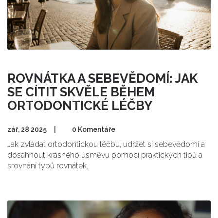
ROVNÁTKA A SEBEVĚDOMÍ: JAK
SE CÍTIT SKVĚLE BĚHEM
ORTODONTICKÉ LÉČBY
zář, 28 2025
|
0 Komentáře
Jak zvládat ortodontickou léčbu, udržet si sebevědomí a
dosáhnout krásného úsměvu pomocí praktických tipů a
srovnání typů rovnátek.