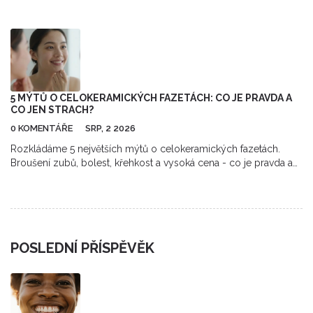
přispěvek pojišťovny a jak vybrat správný materiál.
5 MÝTŮ O CELOKERAMICKÝCH FAZETÁCH: CO JE PRAVDA A
CO JEN STRACH?
0 KOMENTÁŘE
SRP, 2 2026
Rozkládáme 5 největších mýtů o celokeramických fazetách.
Broušení zubů, bolest, křehkost a vysoká cena - co je pravda a
co jen strach? Přečtěte si fakta.
POSLEDNÍ PŘÍSPĚVĚK