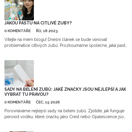
JAKOU PASTU NA CITLIVÉ ZUBY?
0 KOMENTÁŘE
ŘÍJ, 18 2023
Vítejte na mém blogu! Dnešní článek se bude věnovat
problematice citlivých zubů. Prozkoumáme společně, jaká pasta
na citlivé zuby je nejvhodnější a jak můžeme léčit citlivost zubů
doma. Také se zabýváme tím, jak se o citlivé zuby správně starat
a jaké pasty nám mohou odborníci doporučit. Tak pojďme na to,
společně zvládneme i toto!
SADY NA BĚLENÍ ZUBŮ: JAKÉ ZNAČKY JSOU NEJLEPŠÍ A JAK
VYBRAT TU PRAVOU?
0 KOMENTÁŘE
ČEC, 15 2026
Porovnáváme nejlepší sady na bělení zubů. Zjistěte, jak funguje
peroxid vodíku, které značky jako Crest nebo Opalescence jsou
bezpečné a jak předejít citlivosti.