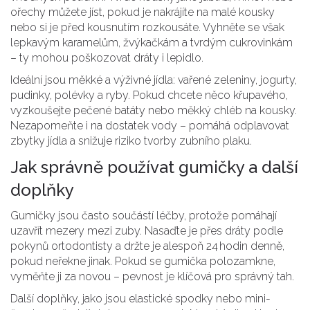
ořechy můžete jíst, pokud je nakrájíte na malé kousky
nebo si je před kousnutím rozkousáte. Vyhněte se však
lepkavým karamelům, žvýkačkám a tvrdým cukrovinkám
– ty mohou poškozovat dráty i lepidlo.
Ideální jsou měkké a výživné jídla: vařené zeleniny, jogurty,
pudinky, polévky a ryby. Pokud chcete něco křupavého,
vyzkoušejte pečené batáty nebo měkký chléb na kousky.
Nezapomeňte i na dostatek vody – pomáhá odplavovat
zbytky jídla a snižuje riziko tvorby zubního plaku.
Jak správně používat gumičky a další
doplňky
Gumičky jsou často součástí léčby, protože pomáhají
uzavřít mezery mezi zuby. Nasaďte je přes dráty podle
pokynů ortodontisty a držte je alespoň 24 hodin denně,
pokud neřekne jinak. Pokud se gumička polozamkne,
vyměňte ji za novou – pevnost je klíčová pro správný tah.
Další doplňky, jako jsou elastické spodky nebo mini-