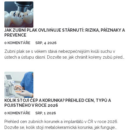
JAK ZUBNÍ PLAK OVLIVŇUJE STÁRNUTÍ: RIZIKA, PŘÍZNAKY A
PREVENCE
0 KOMENTÁŘE
SRP, 4 2026
Zubní plak se s věkem stává nebezpečnějším kvůli suchu v
ústech a ústupu dásní. Dozvíte se, jak chránit kořeny zubů před
kazem a jak bojuje proti parodontóze.
KOLIK STOJÍ ČEP A KORUNKA? PŘEHLED CEN, TYPŮ A
POJISTNÉHO V ROCE 2026
0 KOMENTÁŘE
SRP, 1 2026
Přehled cen zubních korunek a implantátů v ČR v roce 2026.
Dozvíte se, kolik stojí metalokeramická korunka, jak funguje