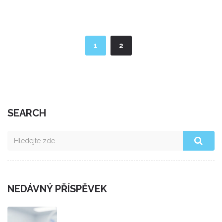
zůstanou zdravé a silné, aniž by došlo k jejich zničení po
rozloučení s rovnátky.
1
2
SEARCH
NEDÁVNÝ PŘÍSPĚVEK