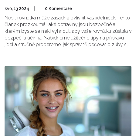
kvě, 13 2024
|
0 Komentáře
Nosit rovnátka může zásadně ovlivnit váš jídelníček. Tento
článek prozkoumá, jaké potraviny jsou bezpečné a
kterým byste se měli vyhnout, aby vaše rovnátka zůstala v
bezpečí a účinná. Nabídneme užitečné tipy na přípravu
jídel a stručně probereme, jak správně pečovat o zuby s
rovnátky. Získejte odpovědi na běžné dotazy a objevte
nápady na chutné a bezpečné svačiny. Vše pro
pohodlnější a bezpečnější cestu k dokonalému úsměvu.