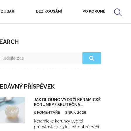
 ZUBAŘI
BEZ KOUSÁNÍ
PO KORUNĚ
EARCH
EDÁVNÝ PŘÍSPĚVEK
JAK DLOUHO VYDRŽÍ KERAMICKÉ
KORUNKY? SKUTEČNÁ
ŽIVOTNOST A TIPY PRO PÉČI
0 KOMENTÁŘE
SRP, 5 2026
Keramické korunky vydrží
průměrně 10-15 let, při dobré péči i