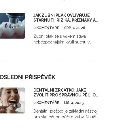
zuby. Od no-prep metod po AI
plánování úsměvu - vše, co
JAK ZUBNÍ PLAK OVLIVŇUJE
potřebujete vědět v roce 2026.
STÁRNUTÍ: RIZIKA, PŘÍZNAKY A
PREVENCE
0 KOMENTÁŘE
SRP, 4 2026
Zubní plak se s věkem stává
nebezpečnějším kvůli suchu v
ústech a ústupu dásní. Dozvíte se,
jak chránit kořeny zubů před
kazem a jak bojuje proti
parodontóze.
OSLEDNÍ PŘÍSPĚVĚK
DENTÁLNÍ ZRCÁTKO: JAKÉ
ZVOLIT PRO SPRÁVNOU PÉČI O
ZUBY
0 KOMENTÁŘE
LIS, 4 2025
Dentální zrcátko je základní nástroj
pro skutečnou péči o zuby. Naučte
se, jaké typy existují, jak je správně
používat a jak vybrat to nejlepší pro