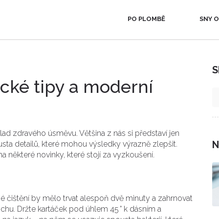
PO PLOMBĚ
SNY O
S
ické tipy a moderní
klad zdravého úsměvu. Většina z nás si představí jen
N
ousta detailů, které mohou výsledky výrazně zlepšit.
a některé novinky, které stojí za vyzkoušení.
né čištění by mělo trvat alespoň dvě minuty a zahrnovat
ochu. Držte kartáček pod úhlem 45 ° k dásním a