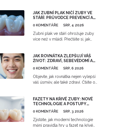
déle. Klíčová je ochrana před
broušením zubů, pravidelná
JAK ZUBNÍ PLAK NIČÍ ZUBY VE
hygiena a vyhýbání se tvrdým
STÁŘÍ: PRŮVODCE PREVENCÍ A
potravinám. Přečtěte si, jak
PÉČÍ
prodloužit jejich životnost.
0 KOMENTÁŘE
SRP, 4 2026
Zubní plak ve stáří ohrožuje zuby
více než v mládí. Přečtěte si, jak
suchost v ústech a recese dásní
zhoršují situaci a jaké konkrétní
JAK ROVNÁTKA ZLEPŠUJÍ VÁŠ
kroky podniknout pro ochranu
ŽIVOT: ZDRAVÍ, SEBEVĚDOMÍ A
ústního zdraví.
DLOUHODOBÉ BENEFITY
0 KOMENTÁŘE
SRP, 6 2026
Objevte, jak rovnátka nejen vylepší
váš úsměv, ale také zdraví. Čtěte o
vlivech na dýchání, spánek,
sebevědomí a dlouhodobou
FAZETY NA KŘIVÉ ZUBY: NOVÉ
údržbu chrupu.
TECHNOLOGIE A POSTUPY
ROKU 2026
0 KOMENTÁŘE
SRP, 3 2026
Zjistěte, jak moderní technologie
mění pravidla hry u fazet na křivé