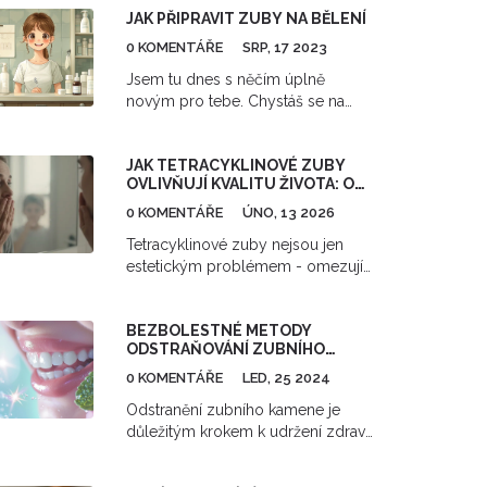
JAK PŘIPRAVIT ZUBY NA BĚLENÍ
vaše potřeby. Ušetříte si bolest a
náklady na zubní léčbu.
0 KOMENTÁŘE
SRP, 17 2023
Jsem tu dnes s něčím úplně
novým pro tebe. Chystáš se na
bělení zubů a nevíš, jak na to
správně připravit svůj chrup?
JAK TETRACYKLINOVÉ ZUBY
Napadlo tě, že si můžeš zuby před
OVLIVŇUJÍ KVALITU ŽIVOTA: OD
bělením nějak připravit? Ve svém
ESTETIKY PO PSYCHOLOGICKÝ
novém příspěvku ti ukážu, jak se na
0 KOMENTÁŘE
ÚNO, 13 2026
DOPAD
toto ošetření připravit a zároveň
Tetracyklinové zuby nejsou jen
chránit své zuby. Článek je plný
estetickým problémem - omezují
jasných rad a tipů, jak připravit zuby
důvěru, úsměv a kvalitu života.
na bělení a udržet je po ošetření
Zjistěte, co je příčinou, jak se to léčí
zdravé.
BEZBOLESTNÉ METODY
a proč to stojí za to změnit.
ODSTRAŇOVÁNÍ ZUBNÍHO
KAMENE PRO ZDRAVÝ ÚSMĚV
0 KOMENTÁŘE
LED, 25 2024
Odstranění zubního kamene je
důležitým krokem k udržení zdraví
vašich zubů a dásní. V tomto
článku se dozvíte o bezbolestných