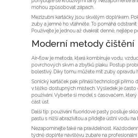
pohybujte se krouživými tahy. Nezapomeňte ani n
mohou způsobovat zápach.
Mezizubní kartáčky jsou skvělým doplňkem. Pok
zuby a jemně ho vtáhněte. To pomáhá odstranit
Používejte je jednou až dvakrát denně, nejlépe po
Moderní metody čištění
Air‑flow je metoda, která kombinuje vodu, vzdu
povrchových skvrn a zbytků plaku. Postup probí
bolestivý. Díky tomu můžete mít zuby opravdu hl
Sonický kartáček pak přináší technologii přímo d
v těžko dostupných místech. Výsledek je často či
používání. Vyberte si model s časovačem, který 
část úst.
Další tip: používání fluoridové pasty posiluje skl
pastu s nižší abrazivitou a přidejte ústní vodu na 
Nezapomínejte také na pravidelnost. Každodenní 
týdně doplňte návštěvu zubaře na profesionální 