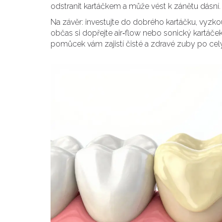
odstranit kartáčkem a může vést k zánětu dásní.
Na závěr: investujte do dobrého kartáčku, vyzk
občas si dopřejte air‑flow nebo sonický kartá
pomůcek vám zajistí čisté a zdravé zuby po celý