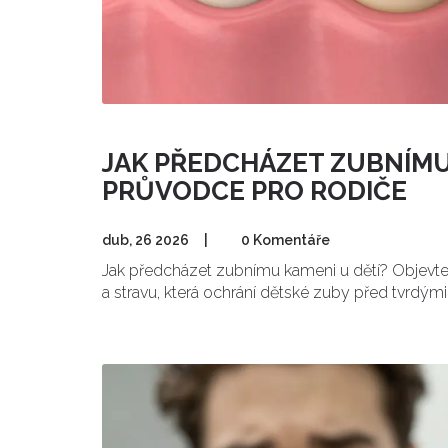
JAK PŘEDCHÁZET ZUBNÍMU 
PRŮVODCE PRO RODIČE
dub, 26 2026
|
0 Komentáře
Jak předcházet zubnímu kameni u dětí? Objevt
a stravu, která ochrání dětské zuby před tvrdým