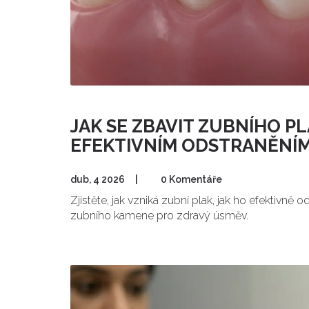
JAK SE ZBAVIT ZUBNÍHO P
EFEKTIVNÍM ODSTRANĚNÍ
dub, 4 2026
|
0 Komentáře
Zjistěte, jak vzniká zubní plak, jak ho efektivně 
zubního kamene pro zdravý úsměv.