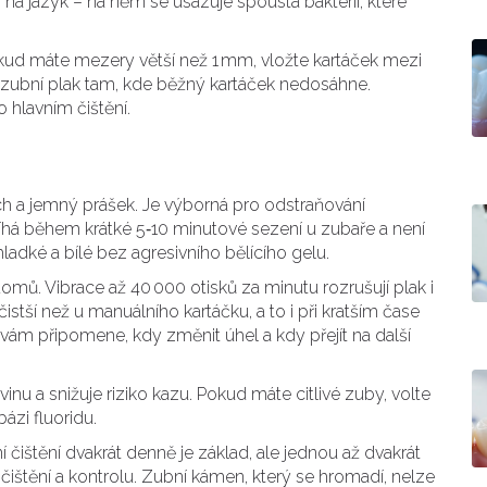
a jazyk – na něm se usazuje spousta bakterií, které
ud máte mezery větší než 1 mm, vložte kartáček mezi
 zubní plak tam, kde běžný kartáček nedosáhne.
 hlavním čištění.
ch a jemný prášek. Je výborná pro odstraňování
há během krátké 5‑10 minutové sezení u zubaře a není
adké a bílé bez agresivního bělícího gelu.
omů. Vibrace až 40 000 otisků za minutu rozrušují plak i
stší než u manuálního kartáčku, a to i při kratším čase
vám připomene, kdy změnit úhel a kdy přejít na další
ovinu a snižuje riziko kazu. Pokud máte citlivé zuby, volte
bázi fluoridu.
čištění dvakrát denně je základ, ale jednou až dvakrát
čištění a kontrolu. Zubní kámen, který se hromadí, nelze