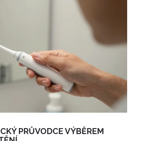
KTICKÝ PRŮVODCE VÝBĚREM
TĚNÍ