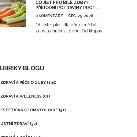
CO JÍST PRO BÍLÉ ZUBY?
metodách, které pomohou udržet
PŘÍRODNÍ POTRAVINY PROTI
váš úsměv krásný a zdravý.
ŽLOUTNUTÍ A SKVRNÁM
Vyvrátíme mýty a poskytneme
0 KOMENTÁŘE
ČEC, 29 2026
užitečné tipy, jak předcházet tvorbě
Objevte, jaká jídla přirozeně bělí
zubního kamene a jaké existují
zuby a chrání sklovinu. Od křupavé
moderní technologie pro jeho
zeleniny přes sýry až po zelený čaj
odstranění bez nepříjemných
- praktický průvodce výživou pro
pocitů.
krásný úsměv bez chemie.
UBRIKY BLOGU
ZDRAVÍ A PÉČE O ZUBY
(195)
ZDRAVÍ A WELLNESS
(81)
ESTETICKÁ STOMATOLOGIE
(51)
ÚSTNÍ ZDRAVÍ
(32)