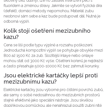
skloviny bez dutiny), lze ho zastavit intenzivní péčí s
fluoridem a změnou stravy. Jakmile se vytvoří fyzická díra
(defekt), domácí metody nepomohou. Materiál zubu
neobnoví sám sebe a kaz bude postupovat dál. Nutná je
odborná výplň.
Kolik stojí ošetření mezizubního
kazu?
Cena se liší podle typu výplně a rozsahu poškození.
Jednoduchá kompozitní výplň se pohybuje obvykle mezi
800 až 1500 Kč za zub. Složitější inlaye nebo onlaye
mohou stát od 3000 Kč výše. Ošetření kořenů je nejdražší
a často přesahuje 5000-10000 Kč bez zahrnutí korunky.
Jsou elektrické kartáčky lepší proti
mezizubnímu kazu?
Elektrické kartáčky jsou výborné pro čištění povrchů zubů,
ale samy o sobě nedosáhnou do mezizubních prostorů
stejně efektivně jako speciální nástroje. Jsou skvělou
doplňkovou pomůckou, ale nenahrazují použití zubní nitě