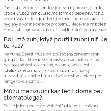
Pamatujte, že mezizubní kaz je nevratný proces, jakmile
projde určitou hranicí. Sklovina sama od sebe nevyrostla
znovu. Vaším cílem je udržet ji zdravou pomocí správné
hygieny a včasné detekce problémů. Nečekejte na bolest.
Bolící zub znamená, že jste už ztratili hodně času a peněz.
Bolí mě zub, když použiji zubní niť. Je
to kaz?
Ne nutně. Bolest může být způsobena zánětem dásní
(gingivitidou), který je velmi častý, pokud netřete zuby
dostatečně často. Nicméně, pokud je bolest ostrá a
lokalizovaná přímo v mezeře, může jít o hluboký
mezizubní kaz nebo trhlinu. Navštivte stomatologa pro
rentgenovou kontrolu.
Můžu mezizubní kaz léčit doma bez
stomatologa?
Pokud je kaz pouze v počáteční fázi (deminkeralizace