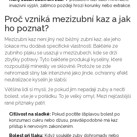
invazivní výplň, zatímco později hrozí korunky nebo extrakce.
Proč vzniká mezizubní kaz a jak
ho poznat?
Mezizubní kaz není jiný než běžný zubní kaz, ale jeho
lokace mu dodává specifické vlastnosti. Baktérie ze
zubního plaku se usazují v mezizubech, kde se drží
zbytky potravy. Tyto bakterie produkují kyseliny, které
rozpouštějí minerály ve sklovině. Protože se zde
nehromadí sliny tak intenzivně jako jinde, ochranný efekt
neutralizace kyselin je slabší.
Většina lidí si myslí, že pokud jim nepadají zuby a necítí
bolest, vše je v pořádku. To je velký omyl. Mezi nejčastější
rané příznaky patří:
Citlivost na sladké:
Pokud pocítíte štiplavou bolest po
konzumaci cukru nebo džusu, pravděpodobně má kaz
přístup k nervovým zakončením.
Bolest při tlaku:
Když soukáte zuby dohromady nebo