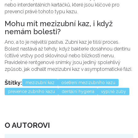
nebo interdentálních kartáčků, které jsou klíčové pro
prevenci právě tohoto typu kazu.
Mohu mít mezizubní kaz, i když
nemám bolesti?
Ano, a to je největší pastva. Zubní kaz je tišší proces.
Bolest nastává až tehdy, když bakterie dosáhnou dentinu
(citlivé vrstvy pod sklovinou) nebo blízkosti nervu.
Pravidelné rentgenové snímky jsou jediný spolehlivý
způsob, jak odhalit mezizubní kaz v asymptomatické fázi.
Štítky:
mezizubní kaz
ošetření mezizubního kazu
prevence zubního kazu
dentální hygiena
výplně zuby
O AUTOROVI