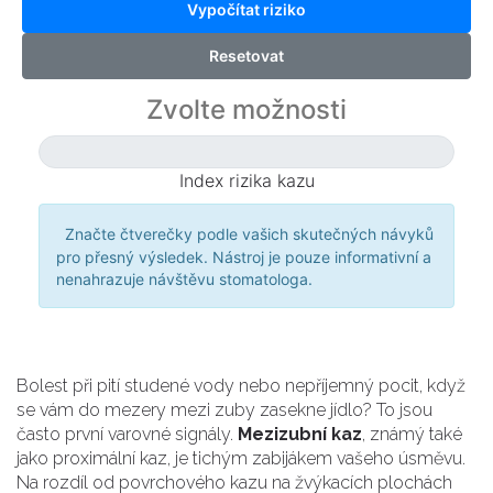
Vypočítat riziko
Resetovat
Zvolte možnosti
Index rizika kazu
-- %
Značte čtverečky podle vašich skutečných návyků
pro přesný výsledek. Nástroj je pouze informativní a
nenahrazuje návštěvu stomatologa.
Bolest při pití studené vody nebo nepříjemný pocit, když
se vám do mezery mezi zuby zasekne jídlo? To jsou
často první varovné signály.
Mezizubní kaz
, známý také
jako proximální kaz, je tichým zabijákem vašeho úsměvu.
Na rozdíl od povrchového kazu na žvýkacích plochách