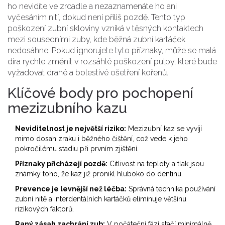
ho nevidíte ve zrcadle a nezaznamenáte ho ani
vyčesáním nití, dokud není příliš pozdě.
Tento typ
poškození zubní skloviny vzniká v těsných kontaktech
mezi sousedními zuby, kde běžná zubní kartáček
nedosáhne. Pokud ignorujete tyto příznaky, může se malá
díra rychle změnit v rozsáhlé poškození pulpy, které bude
vyžadovat drahé a bolestivé ošetření kořenů.
Klíčové body pro pochopení
mezizubního kazu
Neviditelnost je největší riziko:
Mezizubní kaz se vyvíjí
mimo dosah zraku i běžného čištění, což vede k jeho
pokročilému stadiu při prvním zjištění.
Příznaky přicházejí pozdě:
Citlivost na teploty a tlak jsou
známky toho, že kaz již pronikl hluboko do dentinu.
Prevence je levnější než léčba:
Správná technika používání
zubní nitě a interdentálních kartáčků eliminuje většinu
rizikových faktorů.
Raný zásah zachrání zub:
V počáteční fázi stačí minimálně