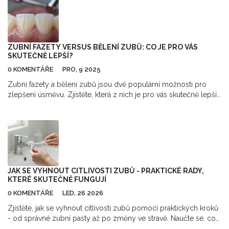
ZUBNÍ FAZETY VERSUS BĚLENÍ ZUBŮ: CO JE PRO VÁS
SKUTEČNĚ LEPŠÍ?
0 KOMENTÁŘE
PRO, 9 2025
Zubní fazety a bělení zubů jsou dvě populární možnosti pro
zlepšení úsměvu. Zjistěte, která z nich je pro vás skutečně lepší
- podle vašich potřeb, rozpočtu a dlouhodobých cílů.
JAK SE VYHNOUT CITLIVOSTI ZUBŮ - PRAKTICKÉ RADY,
KTERÉ SKUTEČNĚ FUNGUJÍ
0 KOMENTÁŘE
LED, 26 2026
Zjistěte, jak se vyhnout citlivosti zubů pomocí praktických kroků
- od správné zubní pasty až po změny ve stravě. Naučte se, co
opravdu funguje a co zhoršuje problém.