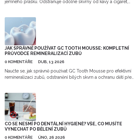
jemného prášku. Odstraňuje odolné skvrny od kávy a cigaret,
zlepšuje vzhled zubů a prevencuje záněty dásní. Zjistěte více o
postupu.
JAK SPRÁVNĚ POUŽÍVAT GC TOOTH MOUSSE: KOMPLETNÍ
PRŮVODCE REMINERALIZACÍ ZUBŮ
0 KOMENTÁŘE
DUB, 13 2026
Naučte se, jak správně používat GC Tooth Mousse pro efektivní
remineralizaci zubů, odstranění bílých skvrn a ochranu dětí před
kazy. Praktický průvodce krok za krokem.
CO SE NESMÍ PO DENTÁLNÍ HYGIENĚ? VŠE, CO MUSÍTE
VYNECHAT PO BĚLENÍ ZUBŮ
0 KOMENTÁŘE
ÚNO, 26 2026