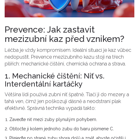
Prevence: Jak zastavit
mezizubní kaz před vznikem?
Léčba je vždy kompromisem. Ideální situací je kaz vůbec
nedopustit. Prevence mezizubního kazu stojí na třech
pilířích: mechanické čištění, chemická ochrana a strava.
1. Mechanické čištění: Niť vs.
Interdentální kartáčky
Většina lidí používá zubní niť špatně. Tlačí ji do mezery a
tahá ven, čímž jen poškozují dásně a neodstraní plak
efektivně. Správná technika vypadá takto:
Zaveďte niť mezi zuby plynulým pohybem.
Obtočte ji kolem jednoho zubu do tvaru písmene C.
Přejeďte po straně zubu shora dolů a zpět, abyste očistili i