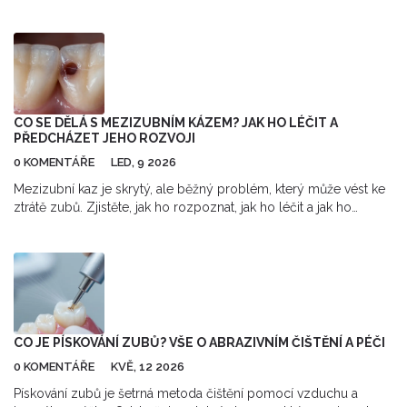
na časté dotazy.
CO SE DĚLÁ S MEZIZUBNÍM KÁZEM? JAK HO LÉČIT A
PŘEDCHÁZET JEHO ROZVOJI
0 KOMENTÁŘE
LED, 9 2026
Mezizubní kaz je skrytý, ale běžný problém, který může vést ke
ztrátě zubů. Zjistěte, jak ho rozpoznat, jak ho léčit a jak ho
předcházet pomocí správné ústní hygieny a pravidelných
kontrol u zubaře.
CO JE PÍSKOVÁNÍ ZUBŮ? VŠE O ABRAZIVNÍM ČIŠTĚNÍ A PÉČI
0 KOMENTÁŘE
KVĚ, 12 2026
Pískování zubů je šetrná metoda čištění pomocí vzduchu a