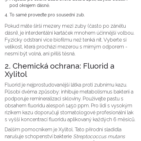
pod okrajem dásně.
To samé proveďte pro sousední zub.
Pokud máte širší mezery mezi zuby (často po zánětu
dásní), je
interdentální kartáček
mnohem účinnější volbou.
Fyzicky odstraní více biofilmu než tenká nit. Vyberte si
velikost, která prochází mezerou s mírným odporem -
nesmí být volná, ani příliš těsná.
2. Chemická ochrana: Fluorid a
Xylitol
Fluorid
je nejprostudovanější látka proti zubnímu kazu.
Působí dvěma způsoby: inhibuje metabolismus bakterií a
podporuje remineralizaci skloviny. Používejte pastu s
obsahem fluoridu alespoň 1450 ppm. Pro lidi s vysokým
rizikem kazu doporučují stomatologové profesionální lak
s vyšší koncentrací fluoridu aplikovaný každých 6 měsíců.
Dalším pomocníkem je
Xylitol
. Tato přírodní sladidla
narušuje schopenství bakterie
Streptococcus mutans