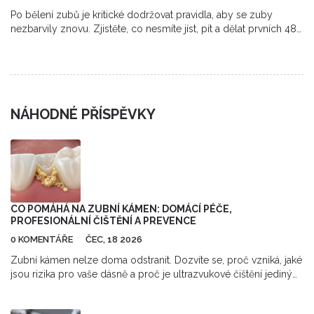
Po bělení zubů je kritické dodržovat pravidla, aby se zuby
nezbarvily znovu. Zjistěte, co nesmíte jíst, pít a dělat prvních 48
hodin a jak udržet výsledek déle.
NÁHODNÉ PŘÍSPĚVKY
CO POMÁHÁ NA ZUBNÍ KÁMEN: DOMÁCÍ PÉČE,
PROFESIONÁLNÍ ČIŠTĚNÍ A PREVENCE
0 KOMENTÁŘE
ČEC, 18 2026
Zubní kámen nelze doma odstranit. Dozvíte se, proč vzniká, jaké
jsou rizika pro vaše dásně a proč je ultrazvukové čištění jediným
spolehlivým řešením. Naučte se efektivní prevenci.