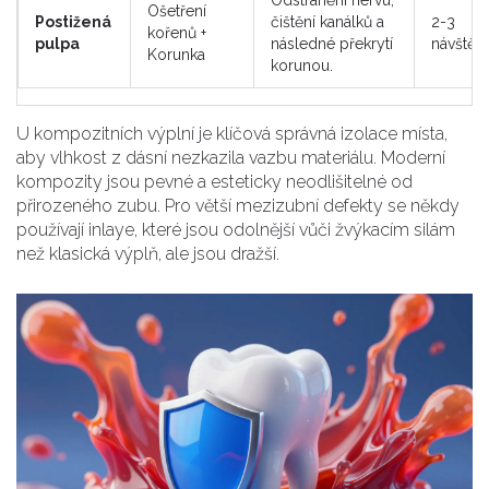
Odstranění nervu,
Ošetření
Postižená
čištění kanálků a
2-3
kořenů +
pulpa
následné překrytí
návštěv
Korunka
korunou.
U
kompozitních výplní
je klíčová správná izolace místa,
aby vlhkost z dásní nezkazila vazbu materiálu. Moderní
kompozity jsou pevné a esteticky neodlišitelné od
přirozeného zubu. Pro větší mezizubní defekty se někdy
používají
inlaye
, které jsou odolnější vůči žvýkacím silám
než klasická výplň, ale jsou dražší.