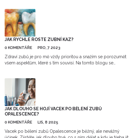
JAK RYCHLE ROSTE ZUBNÍ KAZ?
0 KOMENTÁŘE
PRO, 7 2023
Zdraví zubů je pro mě vždy prioritou a snažím se porozumět
všem aspektům, které s tím souvisí. Na tomto blogu se
podíváme na otázku, jak rychle roste zubní kaz. Budeme
prozkoumávat faktory ovlivňující jeho vývoj a jak můžeme
předcházet jeho rychlému šíření. Zjistíme také, jak důležitá je
pravidelná péče o zuby v boji proti zubnímu kazu. Přidejte se ke
mně na této cestě za úsměvem bez kazů!
JAK DLOUHO SE HOJÍ VACEK PO BĚLENÍ ZUBŮ
OPALESCENCE?
0 KOMENTÁŘE
LIS, 8 2025
Vacek po bělení zubů Opalescence je běžný, ale nevážný
účinek. Zjistěte, jak dlouho trvá, co s ním dělat a kdy je třeba jít k