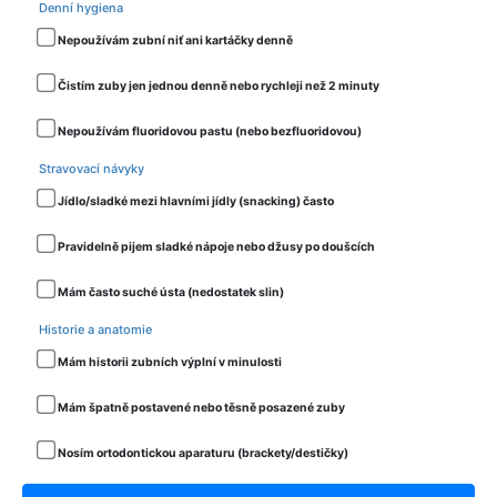
Denní hygiena
Nepoužívám zubní niť ani kartáčky denně
Čistím zuby jen jednou denně nebo rychleji než 2 minuty
Nepoužívám fluoridovou pastu (nebo bezfluoridovou)
Stravovací návyky
Jídlo/sladké mezi hlavními jídly (snacking) často
Pravidelně pijem sladké nápoje nebo džusy po doušcích
Mám často suché ústa (nedostatek slin)
Historie a anatomie
Mám historii zubních výplní v minulosti
Mám špatně postavené nebo těsně posazené zuby
Nosím ortodontickou aparaturu (brackety/destičky)