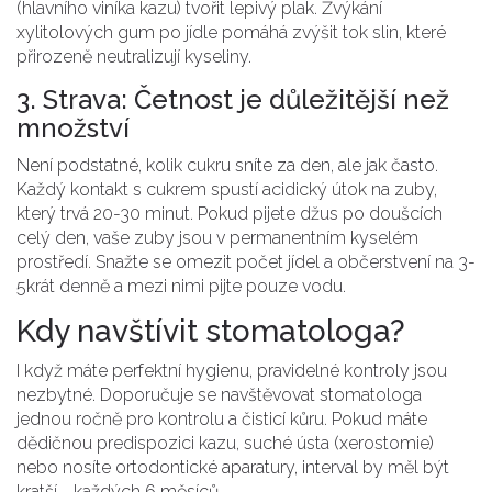
(hlavního viníka kazu) tvořit lepivý plak. Žvýkání
xylitolových gum po jídle pomáhá zvýšit tok slin, které
přirozeně neutralizují kyseliny.
3. Strava: Četnost je důležitější než
množství
Není podstatné, kolik cukru sníte za den, ale jak často.
Každý kontakt s cukrem spustí acidický útok na zuby,
který trvá 20-30 minut. Pokud pijete džus po doušcích
celý den, vaše zuby jsou v permanentním kyselém
prostředí. Snažte se omezit počet jídel a občerstvení na 3-
5krát denně a mezi nimi pijte pouze vodu.
Kdy navštívit stomatologa?
I když máte perfektní hygienu, pravidelné kontroly jsou
nezbytné. Doporučuje se navštěvovat stomatologa
jednou ročně pro kontrolu a čisticí kůru. Pokud máte
dědičnou predispozici kazu, suché ústa (xerostomie)
nebo nosíte ortodontické aparatury, interval by měl být
kratší - každých 6 měsíců.