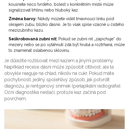
kousnete něco tvrdého, bolest v konkrétním místě může
signalizovat trhlinu nebo hluboký kaz.
Změna barvy:
Někdy můžete vidět tmavnoucí linku pod
okrajem zubu, blízko dásně. Je to však spíše vzácné u čistého
mezizubního kazu.
Seškrobovaná zubní niť:
Pokud se zubní niť „zapichuje“ do
mezery nebo se po vytáhnutí zdá být hrubá a roztrhaná, může
to znamenat oslabenou sklovinu.
Je důležité rozlišovat mezi kazem a jinými problémy.
Například recese dásní může způsobit citlivost, ale ta
obvykle reaguje na chlad, nikoliv na cukr. Pokud máte
pochybnosti, jediný spolehlivý způsob, jak potvrdit
diagnózu, je rentgenový snímek (periapikální radiografie).
Oční diagnostika nestačí, protože kaz začíná pod
povrchem.