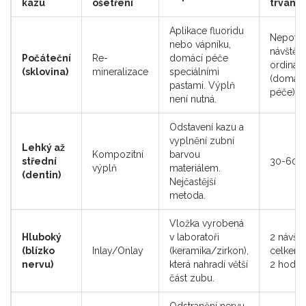
kazu
ošetření
trvání
Aplikace fluoridu
Nepotře
nebo vápníku,
návštěv
Počáteční
Re-
domácí péče
ordinac
(sklovina)
mineralizace
speciálními
(domácí
pastami. Výplň
péče)
není nutná.
Odstavení kazu a
vyplnění zubní
Lehký až
Kompozitní
barvou
střední
30-60 m
výplň
materiálem.
(dentin)
Nejčastější
metoda.
Vložka vyrobená
Hluboký
v laboratoři
2 návště
(blízko
Inlay/Onlay
(keramika/zirkon),
celkem 
nervu)
která nahradí větší
2 hodin
část zubu.