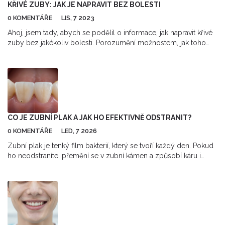
KŘIVÉ ZUBY: JAK JE NAPRAVIT BEZ BOLESTI
0 KOMENTÁŘE
LIS, 7 2023
Ahoj, jsem tady, abych se podělil o informace, jak napravit křivé
zuby bez jakékoliv bolesti. Porozumění možnostem, jak toho
dosáhnout může být základním prvním krokem ke zlepšení
vašeho úsměvu. Bolest při léčení zubů už dávno není
nezbytností. Přečtěte si o moderních technologiích a
postupech, které vám mohou pomoci dosáhnout rovných a
zdravých zubů bez jakéhokoliv nepohodlí.
CO JE ZUBNÍ PLAK A JAK HO EFEKTIVNĚ ODSTRANIT?
0 KOMENTÁŘE
LED, 7 2026
Zubní plak je tenký film bakterií, který se tvoří každý den. Pokud
ho neodstraníte, přemění se v zubní kámen a způsobí káru i
ztrátu zubů. Zjistěte, jak ho efektivně odstranit.