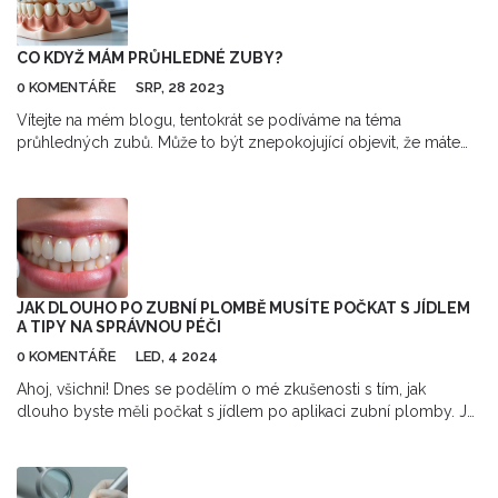
CO KDYŽ MÁM PRŮHLEDNÉ ZUBY?
0 KOMENTÁŘE
SRP, 28 2023
Vítejte na mém blogu, tentokrát se podíváme na téma
průhledných zubů. Může to být znepokojující objevit, že máte
průhledné zuby. Co přesně to ale znamená, jaké mohou být
příčiny a jak se s tímto problémem vypořádat? V kostce řečeno,
budeme hovořit o namáhání zdraví našich zubů a rady, jak tomu
předejít. Dozvíte se více v tomto článku!
JAK DLOUHO PO ZUBNÍ PLOMBĚ MUSÍTE POČKAT S JÍDLEM
A TIPY NA SPRÁVNOU PÉČI
0 KOMENTÁŘE
LED, 4 2024
Ahoj, všichni! Dnes se podělím o mé zkušenosti s tím, jak
dlouho byste měli počkat s jídlem po aplikaci zubní plomby. Je
to důležitá otázka, která vás může zachránit před
nepříjemnostmi. Podle mého zubaře je dobré vydržet bez jídla
alespoň pár hodin, abychom dali plombě šanci řádně