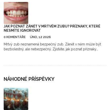
JAK POZNAT ZÁNĚT V MRTVÉM ZUBU? PŘÍZNAKY, KTERÉ
NESMÍTE IGNOROVAT
0 KOMENTÁŘE
ÚNO, 12 2026
Mrtvý zub neznamená bezpečný zub. Zánět v něm může být
bezbolestný, ale nebezpečný. Zjistěte, jak poznat příznaky
infekce a proč ji nelze ignorovat.
NÁHODNÉ PŘÍSPĚVKY