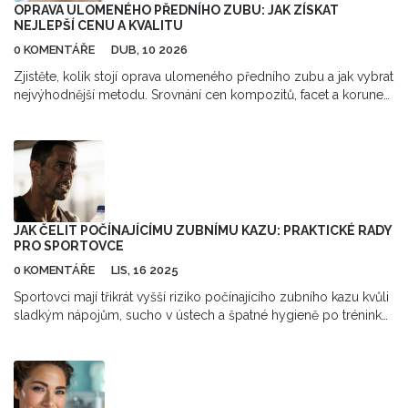
OPRAVA ULOMENÉHO PŘEDNÍHO ZUBU: JAK ZÍSKAT
NEJLEPŠÍ CENU A KVALITU
0 KOMENTÁŘE
DUB, 10 2026
Zjistěte, kolik stojí oprava ulomeného předního zubu a jak vybrat
nejvýhodnější metodu. Srovnání cen kompozitů, facet a korunek
pro nejlepší výsledek.
JAK ČELIT POČÍNAJÍCÍMU ZUBNÍMU KAZU: PRAKTICKÉ RADY
PRO SPORTOVCE
0 KOMENTÁŘE
LIS, 16 2025
Sportovci mají třikrát vyšší riziko počínajícího zubního kazu kvůli
sladkým nápojům, sucho v ústech a špatné hygieně po tréninku.
Zjisti, jak ho předcházet bez přestání trénovat.