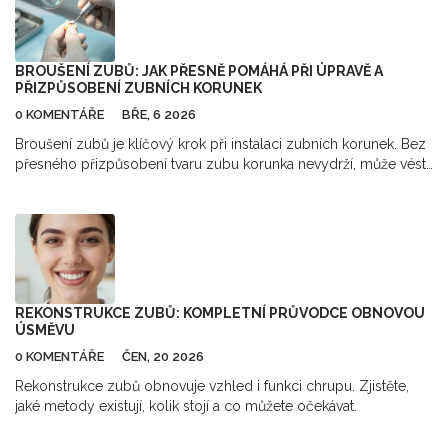
zatvrdnout. Stejně důležité je vědět, jaké typy jídel a nápojů
byste měli vyhnout, aby plomba zůstala pevná a zdravá. Takže,
pokud jste zvědaví, jak správně pečovat o vaši novou plombu a
co očekávat po jejím umístění, určitě čtěte dál!
BROUŠENÍ ZUBŮ: JAK PŘESNĚ POMÁHÁ PŘI ÚPRAVĚ A
PŘIZPŮSOBENÍ ZUBNÍCH KORUNEK
0 KOMENTÁŘE
BŘE, 6 2026
Broušení zubů je klíčový krok při instalaci zubních korunek. Bez
přesného přizpůsobení tvaru zubu korunka nevydrží, může vést
k infekcím a ztrátě zubu. Zjistěte, jak funguje, proč je důležité a
co se stane, když se udělá špatně.
REKONSTRUKCE ZUBŮ: KOMPLETNÍ PRŮVODCE OBNOVOU
ÚSMĚVU
0 KOMENTÁŘE
ČEN, 20 2026
Rekonstrukce zubů obnovuje vzhled i funkci chrupu. Zjistěte,
jaké metody existují, kolik stojí a co můžete očekávat.