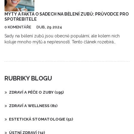
MÝTY A FAKTA O SADECH NA BĚLENÍ ZUBŮ: PRŮVODCE PRO
SPOTŘEBITELE
0 KOMENTÁŘE
DUB, 29 2024
Sady na bělení zubů jsou obecně populární, ale kolem nich
koluje mnoho mýtů a nepřesností. Tento článek rozebírá
nejčastější mýty o bělení zubů a poskytuje čtenářům spolehlivé
informace o tom, jak tyto produkty fungují, jaké jsou potenciální
rizika a jak dosáhnout nejlepších výsledků při domácím bělení
zubů. Čtenáři získají užitečné tipy, jak správně používat sady na
bělení zubů a jak identifikovat produkty, které jsou bezpečné a
RUBRIKY BLOGU
efektivní.
ZDRAVÍ A PÉČE O ZUBY
(195)
ZDRAVÍ A WELLNESS
(81)
ESTETICKÁ STOMATOLOGIE
(51)
ÚSTNÍ ZDRAVÍ
(32)