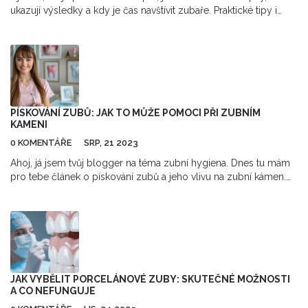
ukazují výsledky a kdy je čas navštívit zubaře. Praktické tipy i
FAQ.
PÍSKOVÁNÍ ZUBŮ: JAK TO MŮŽE POMOCI PŘI ZUBNÍM
KAMENI
0 KOMENTÁŘE
SRP, 21 2023
Ahoj, já jsem tvůj blogger na téma zubní hygiena. Dnes tu mám
pro tebe článek o pískování zubů a jeho vlivu na zubní kámen.
Probereme, co to vlastně pískování zubů je, jak může pomoci
při odstraňování zubního kamene a jak jej můžeš využít k udržení
skvělé zubní hygieny. Myslím, že ti to pomůže lépe se o své
zuby starat a zabránit tvorbě zubního kamene. Zůstaň se mnou a
dozvíš se více!
JAK VYBĚLIT PORCELÁNOVÉ ZUBY: SKUTEČNÉ MOŽNOSTI
A CO NEFUNGUJE