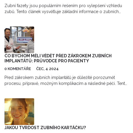
Zubní fazety jsou populárním řešením pro vylepšení vzhledu
zubů. Tento článek vysvětluje základní informace o zubních
fazetách, jak probíhá jejich aplikace, co očekávat během léčby a
jak o ně správně pečovat, aby vydržely co nejdéle.
CO BYCHOM MĚLI VĚDĚT PŘED ZÁKROKEM ZUBNÍCH
IMPLANTÁTŮ: PRŮVODCE PRO PACIENTY
0 KOMENTÁŘE
ČEC, 4 2024
Před zákrokem zubních implantátů je důležité porozumět
procesu, přípravě, možným komplikacím a následné péči. Tento
článek nabízí užitečné rady a odpovídá na běžné otázky
související s implantací zubů, což pomáhá pacientům cítit se
sebevědoměji a připraveněji na tento zákrok.
JAKOU TVRDOST ZUBNÍHO KARTÁČKU?