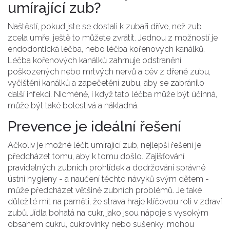
umírající zub?
Naštěstí, pokud jste se dostali k zubaři dříve, než zub
zcela umře, ještě to můžete zvrátit. Jednou z možností je
endodontická léčba, nebo léčba kořenových kanálků.
Léčba kořenových kanálků zahrnuje odstranění
poškozených nebo mrtvých nervů a cév z dřeně zubu,
vyčištění kanálků a zapečetění zubu, aby se zabránilo
další infekci. Nicméně, i když tato léčba může být účinná,
může být také bolestivá a nákladná.
Prevence je ideální řešení
Ačkoliv je možné léčit umírající zub, nejlepší řešení je
předcházet tomu, aby k tomu došlo. Zajišťování
pravidelných zubních prohlídek a dodržování správné
ústní hygieny - a naučení těchto návyků svým dětem -
může předcházet většině zubních problémů. Je také
důležité mít na paměti, že strava hraje klíčovou roli v zdraví
zubů. Jídla bohatá na cukr, jako jsou nápoje s vysokým
obsahem cukru, cukrovinky nebo sušenky, mohou