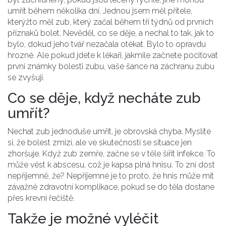
umřít během několika dní. Jednou jsem měl přítele,
kterýžto měl zub, který začal během tří týdnů od prvních
příznaků bolet. Nevěděl, co se děje, a nechal to tak, jak to
bylo, dokud jeho tvář nezačala otékat. Bylo to opravdu
hrozné. Ale pokud jdete k lékaři, jakmile začnete pociťovat
první známky bolesti zubu, vaše šance na záchranu zubu
se zvyšují.
Co se děje, když necháte zub
umřít?
Nechat zub jednoduše umřít, je obrovská chyba. Myslíte
si, že bolest zmizí, ale ve skutečnosti se situace jen
zhoršuje. Když zub zemře, začne se v těle šířit infekce. To
může vést k abscesu, což je kapsa plná hnisu. To zní dost
nepříjemně, že? Nepříjemné je to proto, že hnis může mít
závažné zdravotní komplikace, pokud se do těla dostane
přes krevní řečiště.
Takže je možné vyléčit