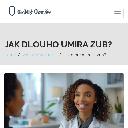
Zobra
navig
JAK DLOUHO UMIRA ZUB?
Home
Zdraví A Wellness
Jak dlouho umira zub?