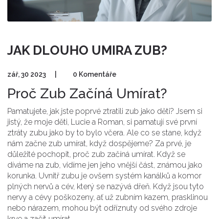
JAK DLOUHO UMIRA ZUB?
zář, 30 2023
|
0 Komentáře
Proč Zub Začíná Umírat?
Pamatujete, jak jste poprvé ztratili zub jako děti? Jsem si
jistý, že moje děti, Lucie a Roman, si pamatují své první
ztráty zubu jako by to bylo včera. Ale co se stane, když
nám začne zub umírat, když dospějeme? Za prvé, je
důležité pochopit, proč zub začíná umírat. Když se
díváme na zub, vidíme jen jeho vnější část, známou jako
korunka. Uvnitř zubu je ovšem systém kanálků a komor
plných nervů a cév, který se nazývá dřeň. Když jsou tyto
nervy a cévy poškozeny, ať už zubním kazem, prasklinou
nebo nárazem, mohou být odříznuty od svého zdroje
krve a začít umírat.