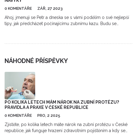
NÁVYKY
0 KOMENTÁŘE
ZÁŘ, 27 2023
Ahoj, jmenuji se Petr a dneska se s vámi podělím o své nejlepší
tipy, jak předcházet počínajícímu zubnímu kazu. Budu se
věnovat otázkám jako je správná péče o zuby, výběr zubní pasty
a tak dále. Dozvíte se také, co by měla zařadit do svého
jídelníčku pro pevnou sklovinu a zdravé dásně. Zkrátka, vezmu
vás na cestu za zdravým úsměvem. Připravte se, že se dozvíte
spoustu nových věcí!
NÁHODNÉ PŘÍSPĚVKY
PO KOLIKA LETECH MÁM NÁROK NA ZUBNÍ PROTÉZU?
PRAVIDLA A PRAXE V ČESKÉ REPUBLICE
0 KOMENTÁŘE
PRO, 2 2025
Zjistěte, po kolika letech máte nárok na zubní protézu v České
republice, jak funguje hrazení zdravotním pojištěním a kdy se
vyplatí zvolit implantáty místo protézy. Všechny pravidla a