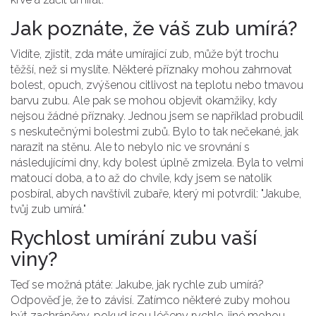
Jak poznáte, že váš zub umírá?
Vidíte, zjistit, zda máte umírající zub, může být trochu
těžší, než si myslíte. Některé příznaky mohou zahrnovat
bolest, opuch, zvýšenou citlivost na teplotu nebo tmavou
barvu zubu. Ale pak se mohou objevit okamžiky, kdy
nejsou žádné příznaky. Jednou jsem se například probudil
s neskutečnými bolestmi zubů. Bylo to tak nečekané, jak
narazit na stěnu. Ale to nebylo nic ve srovnání s
následujícími dny, kdy bolest úplně zmizela. Byla to velmi
matoucí doba, a to až do chvíle, kdy jsem se natolik
posbíral, abych navštívil zubaře, který mi potvrdil: "Jakube,
tvůj zub umírá."
Rychlost umírání zubu vaší
viny?
Teď se možná ptáte: Jakube, jak rychle zub umírá?
Odpověď je, že to závisí. Zatímco některé zuby mohou
být zachráněny, pokud jsou léčeny rychle, jiné mohou