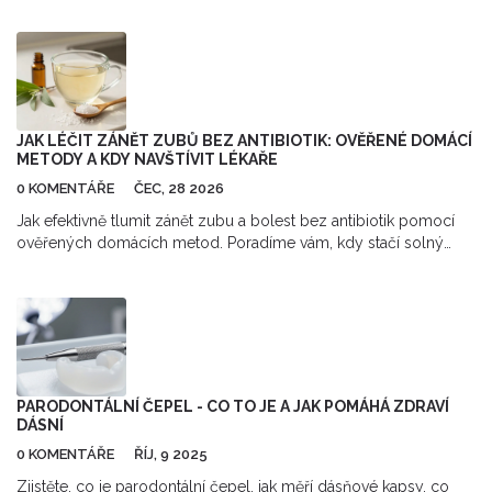
skutečné možnosti.
JAK LÉČIT ZÁNĚT ZUBŮ BEZ ANTIBIOTIK: OVĚŘENÉ DOMÁCÍ
METODY A KDY NAVŠTÍVIT LÉKAŘE
0 KOMENTÁŘE
ČEC, 28 2026
Jak efektivně tlumit zánět zubu a bolest bez antibiotik pomocí
ověřených domácích metod. Poradíme vám, kdy stačí solný
roztok a kdy musíte nutně k lékaři.
PARODONTÁLNÍ ČEPEL - CO TO JE A JAK POMÁHÁ ZDRAVÍ
DÁSNÍ
0 KOMENTÁŘE
ŘÍJ, 9 2025
Zjistěte, co je parodontální čepel, jak měří dásňové kapsy, co