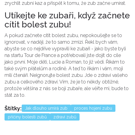
zrychlit zubní kaz a přispět k tomu, že zub začne umírat.
Utíkejte ke zubaři, když začnete
cítit bolest zubu!
A pokud začnete cítit bolest zubu, nepokoušejte se to
ignorovat, v naději, že to samo zmizí. Řekl bych vám,
abyste se co nejdříve vypravili ke zubaři - jako byste byli
na startu Tour de France a potřebovali jste dojít do cíle
jako první. Moje děti, Lucie a Roman, to již vědí. Říkám to
také svým přátelům a rodině. A teď to říkám i vám, moji
milí čtenáři. Neignorujte bolest zubu. Jde o zdraví vašeho
zubu a celkového zdraví. Vím, že je to někdy obtížné,
protože většina z nás se bojí zubaře, ale věřte mi, bude to
stát za to.
Štítky:
Jak dlouho umírá zub
proces hojení zubu
příčiny bolesti zubů
zdraví zubů