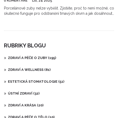
0 KOMENTÁŘE
LIS, 24 2025
Porcelánové zuby nelze vybělit. Zjistěte, proč to není možné, co
skutečně funguje pro odstranění tmavých skvrn a jak dosáhnout
bílého úsměvu s korunkami. Bez podvodů, jen skutečné řešení.
RUBRIKY BLOGU
ZDRAVÍ A PÉČE O ZUBY
(195)
ZDRAVÍ A WELLNESS
(81)
ESTETICKÁ STOMATOLOGIE
(51)
ÚSTNÍ ZDRAVÍ
(32)
ZDRAVÍ A KRÁSA
(20)
ZDRAVÍ A PÉČE O TĚLO
(10)