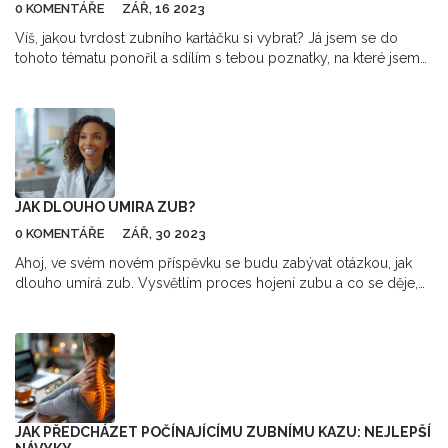
0 KOMENTÁŘE
ZÁŘ, 16 2023
Víš, jakou tvrdost zubního kartáčku si vybrat? Já jsem se do
tohoto tématu ponořil a sdílím s tebou poznatky, na které jsem
narazil. Tato publikace ti ve stručnosti vysvětlí, jaký zubní
kartáček je pro tebe nejvhodnější. Rasť se dozvíš, jak tvrdost
kartáčku ovlivňuje péči o tvoje zuby a jejich zdraví. Přeji ti
příjemné čtení!
JAK DLOUHO UMIRA ZUB?
0 KOMENTÁŘE
ZÁŘ, 30 2023
Ahoj, ve svém novém příspěvku se budu zabývat otázkou, jak
dlouho umírá zub. Vysvětlím proces hojení zubu a co se děje,
když zub “umírá”. Též probereme možné příčiny bolesti zubů a
jak správně pečovat o zdraví našich zubů. Jedná se o velmi
důležité téma, kterému bychom měli věnovat více pozornosti ve
svém každodenním životě.
JAK PŘEDCHÁZET POČÍNAJÍCÍMU ZUBNÍMU KAZU: NEJLEPŠÍ