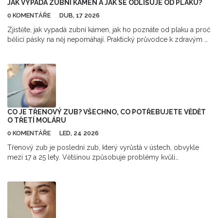
JAK VYPADÁ ZUBNÍ KÁMEN A JAK SE ODLIŠUJE OD PLAKU?
0 KOMENTÁŘE
DUB, 17 2026
Zjistěte, jak vypadá zubní kámen, jak ho poznáte od plaku a proč
bělicí pásky na něj nepomáhají. Praktický průvodce k zdravým a
bílým zubům.
CO JE TŘENOVÝ ZUB? VŠECHNO, CO POTŘEBUJETE VĚDĚT
O TŘETÍ MOLÁRU
0 KOMENTÁŘE
LED, 24 2026
Třenový zub je poslední zub, který vyrůstá v ústech, obvykle
mezi 17 a 25 lety. Většinou způsobuje problémy kvůli
nedostatku místa. Zjistěte, kdy je třeba ho odstranit a jak se o něj
starat.