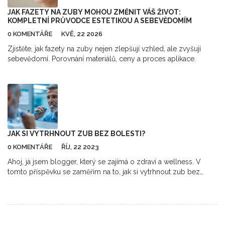
JAK FAZETY NA ZUBY MOHOU ZMĚNIT VÁŠ ŽIVOT:
KOMPLETNÍ PRŮVODCE ESTETIKOU A SEBEVĚDOMÍM
0 KOMENTÁŘE
KVĚ, 22 2026
Zjistěte, jak fazety na zuby nejen zlepšují vzhled, ale zvyšují
sebevědomí. Porovnání materiálů, ceny a proces aplikace.
JAK SI VYTRHNOUT ZUB BEZ BOLESTI?
0 KOMENTÁŘE
ŘÍJ, 22 2023
Ahoj, já jsem blogger, který se zajímá o zdraví a wellness. V
tomto příspěvku se zaměřím na to, jak si vytrhnout zub bez
bolesti. Dozvíte se, jaké domácí metody vám mohou pomoci
zvládat tento proces s minimem nepohodlí. Budu sdílet také
jisté upozornění a tipy o tom, kdy je čas navštívit zubního lékaře.
Pamatujte, že pečlivá zubní hygiena je základ pro zdravý úsměv!