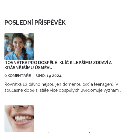
POSLEDNÍ PŘÍSPĚVĚK
ROVNÁTKA PRO DOSPĚLÉ: KLÍČ K LEPŠÍMU ZDRAVÍ A
KRÁSNĚJŠÍMU ÚSMĚVU
0 KOMENTÁŘE
ÚNO, 19 2024
Rovnátka už dávno nejsou jen doménou dětí a teenagerů. V
současné době si stále více dospělých uvědomuje význam
pravidelné péče o své zuby, která nekončí jen u běžného čištění.
Tento článek nabízí přehled toho, jak mohou rovnátka zlepšit
nejen estetický vzhled vašeho úsměvu, ale také váš celkový
zdravotní stav. Odhalíme, proč byste měli zvážit jejich nošení i v
dospělém věku, a představíme příběhy lidí, kteří se odhodlali k
tomuto kroku.