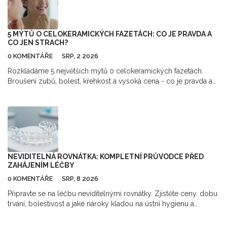
5 MÝTŮ O CELOKERAMICKÝCH FAZETÁCH: CO JE PRAVDA A
CO JEN STRACH?
0 KOMENTÁŘE
SRP, 2 2026
Rozkládáme 5 největších mýtů o celokeramických fazetách.
Broušení zubů, bolest, křehkost a vysoká cena - co je pravda a
co jen strach? Přečtěte si fakta.
NEVIDITELNÁ ROVNÁTKA: KOMPLETNÍ PRŮVODCE PŘED
ZAHÁJENÍM LÉČBY
0 KOMENTÁŘE
SRP, 8 2026
Připravte se na léčbu neviditelnými rovnátky. Zjistěte ceny, dobu
trvání, bolestivost a jaké nároky kladou na ústní hygienu a
disciplínu.