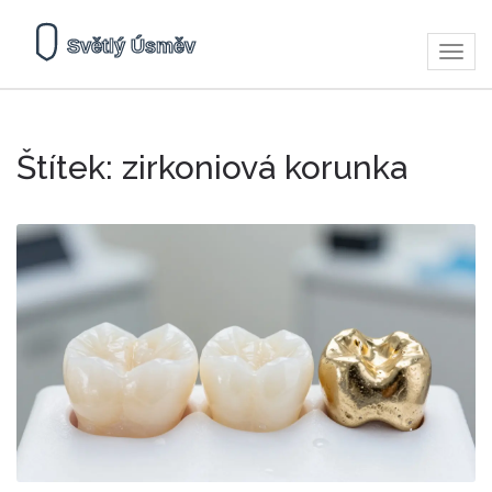
Zobra
navig
Štítek: zirkoniová korunka