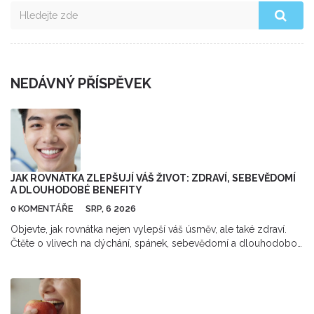
NEDÁVNÝ PŘÍSPĚVEK
JAK ROVNÁTKA ZLEPŠUJÍ VÁŠ ŽIVOT: ZDRAVÍ, SEBEVĚDOMÍ
A DLOUHODOBÉ BENEFITY
0 KOMENTÁŘE
SRP, 6 2026
Objevte, jak rovnátka nejen vylepší váš úsměv, ale také zdraví.
Čtěte o vlivech na dýchání, spánek, sebevědomí a dlouhodobou
údržbu chrupu.