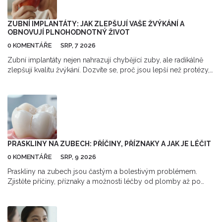
ZUBNÍ IMPLANTÁTY: JAK ZLEPŠUJÍ VAŠE ŽVÝKÁNÍ A
OBNOVUJÍ PLNOHODNOTNÝ ŽIVOT
0 KOMENTÁŘE
SRP, 7 2026
Zubní implantáty nejen nahrazují chybějící zuby, ale radikálně
zlepšují kvalitu žvýkání. Dozvíte se, proč jsou lepší než protézy,
jak funguje osteointegrace a co vás čeká během léčby.
PRASKLINY NA ZUBECH: PŘÍČINY, PŘÍZNAKY A JAK JE LÉČIT
0 KOMENTÁŘE
SRP, 9 2026
Praskliny na zubech jsou častým a bolestivým problémem.
Zjistěte příčiny, příznaky a možnosti léčby od plomby až po
korunku. Naučte se, jak praskliny předcházet.