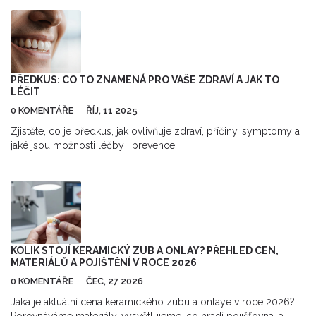
prozkoumávat faktory ovlivňující jeho vývoj a jak můžeme
předcházet jeho rychlému šíření. Zjistíme také, jak důležitá je
pravidelná péče o zuby v boji proti zubnímu kazu. Přidejte se ke
mně na této cestě za úsměvem bez kazů!
PŘEDKUS: CO TO ZNAMENÁ PRO VAŠE ZDRAVÍ A JAK TO
LÉČIT
0 KOMENTÁŘE
ŘÍJ, 11 2025
Zjistěte, co je předkus, jak ovlivňuje zdraví, příčiny, symptomy a
jaké jsou možnosti léčby i prevence.
KOLIK STOJÍ KERAMICKÝ ZUB A ONLAY? PŘEHLED CEN,
MATERIÁLŮ A POJIŠTĚNÍ V ROCE 2026
0 KOMENTÁŘE
ČEC, 27 2026
Jaká je aktuální cena keramického zubu a onlaye v roce 2026?