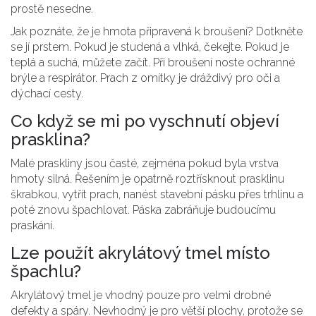
prostě nesedne.
Jak poznáte, že je hmota připravená k broušení? Dotkněte
se jí prstem. Pokud je studená a vlhká, čekejte. Pokud je
teplá a suchá, můžete začít. Při broušení noste ochranné
brýle a respirátor. Prach z omítky je dráždivý pro oči a
dýchací cesty.
Co když se mi po vyschnutí objeví
prasklina?
Malé praskliny jsou časté, zejména pokud byla vrstva
hmoty silná. Řešením je opatrně roztřísknout prasklinu
škrabkou, vytřít prach, nanést stavební pásku přes trhlinu a
poté znovu špachlovat. Páska zabráňuje budoucímu
praskání.
Lze použít akrylátový tmel místo
špachlu?
Akrylátový tmel je vhodný pouze pro velmi drobné
defekty a spáry. Nevhodný je pro větší plochy, protože se