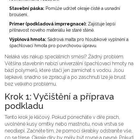
Stavební páska:
Pomůže udržet okraje čisté a usnadní
broušení.
Primer (podkladová imprregnace):
Zajišťuje lepší
přilnavost nového materiálu ke staré stěně.
Výplňová hmota:
Sádrová malta pro hloubkové vyplnění a
špachlovací hmota pro povrchovou úpravu.
Neláká vás nákup speciálních směsí? Žádný problém.
Většina stavebnin nabízí univerzální špachlovací hmoty na
bázi polymerů, které stačí jen zamíchat s vodou. Jsou
lepkavé, snadno se zpracují a po zaschnutí lze je brust
bez velkého problému.
Krok 1: Vyčištění a příprava
podkladu
Tento krok je klíčový. Pokud ponecháte v díře prach,
uvolněné kusy omítky nebo mastnotu, nová vrstva se
neodlepí. Začněte tím, že pomocí škrabky odstraníte vše,
co se třese. Okraje díry by měly být rovné a pevné. Pokud