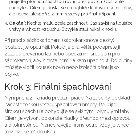
přejeďte plochou špachlou rovně přes povrch. Odstraňte
nadbytek. Cílem je dostat se co nejblíže k úrovni okolní stěny,
ale nechat alespoň 1-2 mm rezervy pro finální špachl.
Čekání:
Nechte maltu zcela zaschnout. Čas závisí na tloušťce
vrstvy a vlhkosti vzduchu. Obvykle stačí několik hodin.
Při práci s sádrokartonem (sádrokartonové desky)
postupujte opatrněji. Pokud je díra větší, podepřete ji
zezadu dřevěnou latí nebo speciálním šroubem pro
sádrokarton, aby hmota neměla kam upadnout. Do dutiny
můžete vložit kousek novin nebo izolační pěnu jako
pojivo.
Krok 3: Finální špachlování
Nyní přichází na řadu precizní práce. Na zaschlý podklad
naneste tenkou vrstvu špachlovací hmoty. Použijte
širokou špachlu a pohybujte se svižnými, plynulými tahy.
Cílem je vytvořit dokonale hladký přechod mezi opravou
a okolní stěnou. Nenechávejte hrany ostré, vždy je lehce
„rozmačkejte“ do okolí.