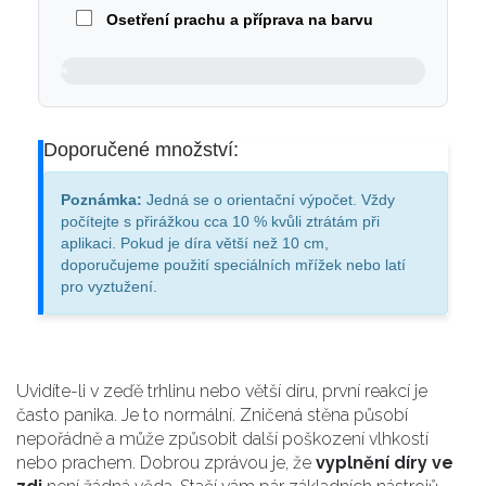
Osetření prachu a příprava na barvu
0%
Doporučené množství:
Poznámka:
Jedná se o orientační výpočet. Vždy
počítejte s přirážkou cca 10 % kvůli ztrátám při
aplikaci. Pokud je díra větší než 10 cm,
doporučujeme použití speciálních mřížek nebo latí
pro vyztužení.
Uvidíte-li v zeďě trhlinu nebo větší díru, první reakcí je
často panika. Je to normální. Zničená stěna působí
nepořádně a může způsobit další poškození vlhkostí
nebo prachem. Dobrou zprávou je, že
vyplnění díry ve