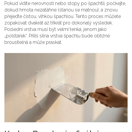
Pokud vidíte nerovnosti nebo stopy po špachtli, počkejte,
dokud hmota nezatáhne (stanou se matnou), a znovu
přejeďte čistou, vlhkou špachlou. Tento proces můžete
zopakovat dvakrát až třikrát pro dokonalý výsledek.
Poslední vrstva musí být velmi tenká, jenom jako
„polštářek“. Příliš silná vrstva špachlu bude obtížně
brousitelná a může praskat.