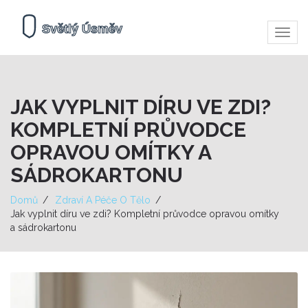
Zobra
navig
JAK VYPLNIT DÍRU VE ZDI?
KOMPLETNÍ PRŮVODCE
OPRAVOU OMÍTKY A
SÁDROKARTONU
Domů
Zdraví A Péče O Tělo
Jak vyplnit díru ve zdi? Kompletní průvodce opravou omítky
a sádrokartonu