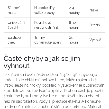
Sádrová
Hluboké díry,
2-4
Nízká
malta
velké plochy
hodiny
Univerzální
Povrchové
6-12
Střední
špachl
nerovnosti, finiš
hodin
Elastická
Trhliny,
24
Vysoká
tmel
dynamické spáry
hodin
Časté chyby a jak se jim
vyhnout
I zkušení kutilové někdy selžou. Nejčastější chybou je
spěch. Lidé chtějí mít hotovo hned, takže mažou další
vrstvu ještě na mokrý podklad. Výsledkem je bublinkování
a oddělování vrstev. Buďte trpěliví. Druhou pastí je použití
špatného typu hmoty. Na beton používáte jinou chemii
než na sádrokarton. Vždy si přečtěte etiketu. A konečně,
nikdy nešpinčte na „suchou“ stěnu bez primeru. Materiál