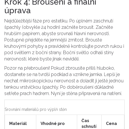
Krok 4: Broušení a finální
úprava
Nejdůležitější fáze pro estetiku. Po úplném zaschnutí
špachly (obvykle 24 hodin) začněte brousit. Začněte
hrubším papírem, abyste srovnali hlavní nerovnosti.
Postupně přejděte na jemnější zrnitost. Brouste
kruhovými pohyby a pravidelně kontrolujte povrch rukou i
pod světlem z boční strany. Boční světlo odhalí stíny
nerovností, které byste jinak neviděli.
Pozor na přebroušení! Pokud zbrousíte příliš hluboko,
dostanete se na tvrdší podklad a vznikne jamka. Lepší je
nechat mikroskopickou nerovnost a doladit ji ještě jednou
tenkou vrstvičkou špachly. Po doběroušení důkladně
setřete prach hadrem. Nyní je stěna připravená na natření.
Srovnání materiálů pro výplň stěn
Čas
Materiál
Vhodné pro
Cena
schnutí