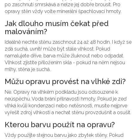
po zaschnutí smrskává a nelze jej dobře brousit. Pro
opravy stěn vždy volte minerální špachlovací hmoty.
Jak dlouho musím čekat před
malováním?
Ideálně nechte stěnu zaschnout 24 až 48 hodin. I když se
zdá suchá, uvnitř může být stále vlhkost. Pokud
namalujete dříve, barva může žluknout nebo odpadat.
Vlhkost zjistíte přiložením skla - pokud na něm nejsou
mlhy, stěna je suchá.
Můžu opravu provést na vlhké zdi?
Ne. Opravy na vlhkém podkladu jsou odsouzené k
neúspěchu. Voda brání přilnavosti hmoty. Pokud je zeď
vlhká kvůli kondenzaci nebo netěsnosti, musíte nejprve
vyřešit zdroj vlhkosti a nechat stěnu provzdušnit a osušit.
Kterou barvu použít na opravu?
Vždy použijte stejnou barvu jako zbytek stěny. Pokud