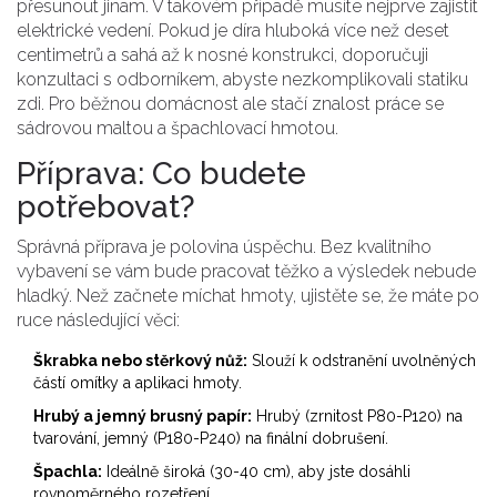
přesunout jinam. V takovém případě musíte nejprve zajistit
elektrické vedení. Pokud je díra hluboká více než deset
centimetrů a sahá až k nosné konstrukci, doporučuji
konzultaci s odborníkem, abyste nezkomplikovali statiku
zdi. Pro běžnou domácnost ale stačí znalost práce se
sádrovou maltou a špachlovací hmotou.
Příprava: Co budete
potřebovat?
Správná příprava je polovina úspěchu. Bez kvalitního
vybavení se vám bude pracovat těžko a výsledek nebude
hladký. Než začnete míchat hmoty, ujistěte se, že máte po
ruce následující věci:
Škrabka nebo stěrkový nůž:
Slouží k odstranění uvolněných
částí omítky a aplikaci hmoty.
Hrubý a jemný brusný papír:
Hrubý (zrnitost P80-P120) na
tvarování, jemný (P180-P240) na finální dobrušení.
Špachla:
Ideálně široká (30-40 cm), aby jste dosáhli
rovnoměrného rozetření.