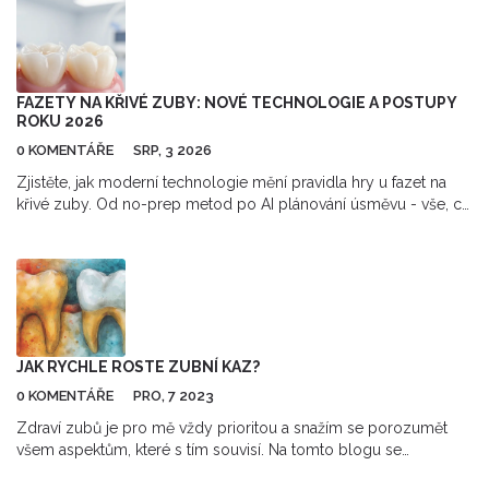
FAZETY NA KŘIVÉ ZUBY: NOVÉ TECHNOLOGIE A POSTUPY
ROKU 2026
0 KOMENTÁŘE
SRP, 3 2026
Zjistěte, jak moderní technologie mění pravidla hry u fazet na
křivé zuby. Od no-prep metod po AI plánování úsměvu - vše, co
potřebujete vědět v roce 2026.
JAK RYCHLE ROSTE ZUBNÍ KAZ?
0 KOMENTÁŘE
PRO, 7 2023
Zdraví zubů je pro mě vždy prioritou a snažím se porozumět
všem aspektům, které s tím souvisí. Na tomto blogu se
podíváme na otázku, jak rychle roste zubní kaz. Budeme