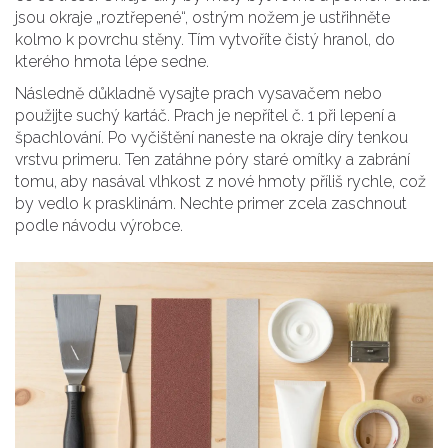
jsou okraje „roztřepené“, ostrým nožem je ustřihněte
kolmo k povrchu stěny. Tím vytvoříte čistý hranol, do
kterého hmota lépe sedne.
Následně důkladně vysajte prach vysavačem nebo
použijte suchý kartáč. Prach je nepřítel č. 1 při lepení a
špachlování. Po vyčištění naneste na okraje díry tenkou
vrstvu primeru. Ten zatáhne póry staré omítky a zabrání
tomu, aby nasával vlhkost z nové hmoty příliš rychle, což
by vedlo k prasklinám. Nechte primer zcela zaschnout
podle návodu výrobce.