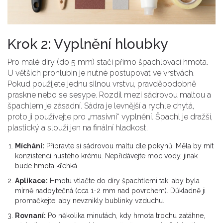
Krok 2: Vyplnění hloubky
Pro malé díry (do 5 mm) stačí přímo špachlovací hmota.
U větších prohlubin je nutné postupovat ve vrstvách.
Pokud použijete jednu silnou vrstvu, pravděpodobně
praskne nebo se sesype. Rozdíl mezi sádrovou maltou a
špachlem je zásadní. Sádra je levnější a rychle chytá,
proto ji používejte pro „masivní“ vyplnění. Špachl je dražší,
plastický a slouží jen na finální hladkost.
Míchání:
Připravte si sádrovou maltu dle pokynů. Měla by mít
konzistenci hustého krému. Nepřidávejte moc vody, jinak
bude hmota křehká.
Aplikace:
Hmotu vtlačte do díry špachtlemi tak, aby byla
mírně nadbytečná (cca 1-2 mm nad povrchem). Důkladně ji
promačkejte, aby nevznikly bublinky vzduchu.
Rovnaní:
Po několika minutách, kdy hmota trochu zatáhne,