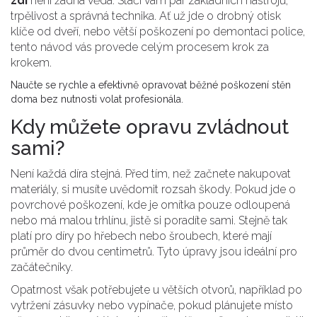
zdi
není žádná věda. Stačí vám pár základních nástrojů,
trpělivost a správná technika. Ať už jde o drobný otisk
klíče od dveří, nebo větší poškození po demontaci police,
tento návod vás provede celým procesem krok za
krokem.
Naučte se rychle a efektivně opravovat běžné poškození stěn
doma bez nutnosti volat profesionála.
Kdy můžete opravu zvládnout
sami?
Není každá díra stejná. Před tím, než začnete nakupovat
materiály, si musíte uvědomit rozsah škody. Pokud jde o
povrchové poškození, kde je omítka pouze odloupená
nebo má malou trhlínu, jistě si poradíte sami. Stejně tak
platí pro díry po hřebech nebo šroubech, které mají
průměr do dvou centimetrů. Tyto úpravy jsou ideální pro
začátečníky.
Opatrnost však potřebujete u větších otvorů, například po
vytržení zásuvky nebo vypínače, pokud plánujete místo