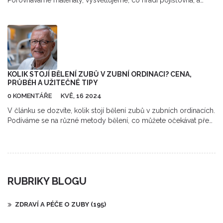
Porovnáváme materiály, vysvětlujeme, co hradí pojišťovna, a
radíme, kdy zvolit onlay před korunou. Kompletní přehled pro
vaše rozhodnutí.
KOLIK STOJÍ BĚLENÍ ZUBŮ V ZUBNÍ ORDINACI? CENA,
PRŮBĚH A UŽITEČNÉ TIPY
0 KOMENTÁŘE
KVĚ, 16 2024
V článku se dozvíte, kolik stojí bělení zubů v zubních ordinacích.
Podíváme se na různé metody bělení, co můžete očekávat před
a po zákroku a jak se starat o své zuby po bělení. Také se
zaměříme na faktory, které ovlivňují cenu a nabídneme několik
tipů, jak ušetřit.
RUBRIKY BLOGU
ZDRAVÍ A PÉČE O ZUBY
(195)