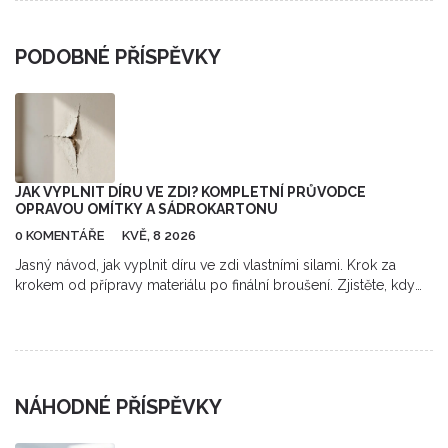
PODOBNÉ PŘÍSPĚVKY
JAK VYPLNIT DÍRU VE ZDI? KOMPLETNÍ PRŮVODCE
OPRAVOU OMÍTKY A SÁDROKARTONU
0 KOMENTÁŘE
KVĚ, 8 2026
Jasný návod, jak vyplnit díru ve zdi vlastními silami. Krok za
krokem od přípravy materiálu po finální broušení. Zjistěte, kdy
zvolit sádrovou maltu a kdy špachlovací hmotu.
NÁHODNÉ PŘÍSPĚVKY