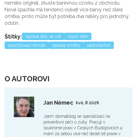
nemáte originál, zkuste barevnou vzorku z obchodu.
Nová špachla má tendenci vsávat více barvy než stará
omítka, proto může být potřeba dva nátěry pro jednotný
odstín.
Štítky:
oprava díry ve zdi
výplň stěn
špachlovací hmota
oprava omítky
sádrokarton
O AUTOROVI
Jan Němec
kvě, 8 2026
Jsem stomatolog se specializací na
preventivní péči o zuby. Pracuji v
soukromé praxi v Českých Budějovicích a
mám za sebou více než deset let praxe v