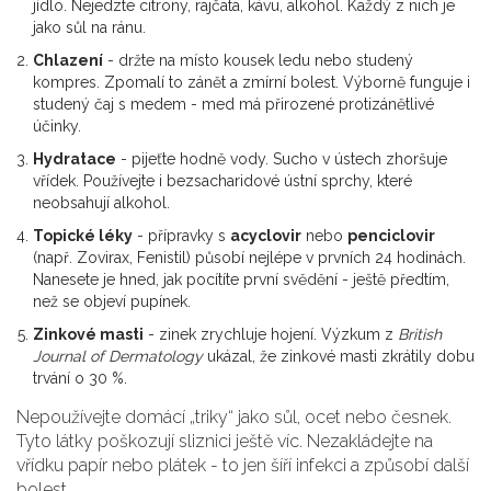
jídlo. Nejedzte citrony, rajčata, kávu, alkohol. Každý z nich je
jako sůl na ránu.
Chlazení
- držte na místo kousek ledu nebo studený
kompres. Zpomalí to zánět a zmírní bolest. Výborně funguje i
studený čaj s medem - med má přirozené protizánětlivé
účinky.
Hydratace
- pijeťte hodně vody. Sucho v ústech zhoršuje
vřídek. Používejte i bezsacharidové ústní sprchy, které
neobsahují alkohol.
Topické léky
- přípravky s
acyclovir
nebo
penciclovir
(např. Zovirax, Fenistil) působí nejlépe v prvních 24 hodinách.
Nanesete je hned, jak pocítíte první svědění - ještě předtím,
než se objeví pupínek.
Zinkové masti
- zinek zrychluje hojení. Výzkum z
British
Journal of Dermatology
ukázal, že zinkové masti zkrátily dobu
trvání o 30 %.
Nepoužívejte domácí „triky“ jako sůl, ocet nebo česnek.
Tyto látky poškozují sliznici ještě víc. Nezakládejte na
vřídku papír nebo plátek - to jen šíří infekci a způsobí další
bolest.