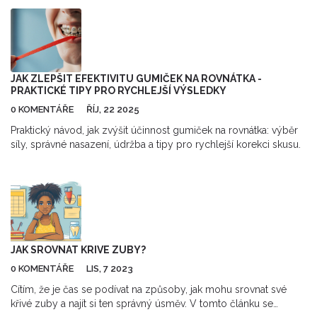
akutní situace.
JAK ZLEPŠIT EFEKTIVITU GUMIČEK NA ROVNÁTKA -
PRAKTICKÉ TIPY PRO RYCHLEJŠÍ VÝSLEDKY
0 KOMENTÁŘE
ŘÍJ, 22 2025
Praktický návod, jak zvýšit účinnost gumiček na rovnátka: výběr
síly, správné nasazení, údržba a tipy pro rychlejší korekci skusu.
JAK SROVNAT KRIVE ZUBY?
0 KOMENTÁŘE
LIS, 7 2023
Cítím, že je čas se podívat na způsoby, jak mohu srovnat své
křivé zuby a najít si ten správný úsměv. V tomto článku se