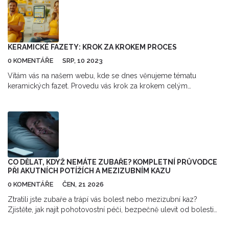
KERAMICKÉ FAZETY: KROK ZA KROKEM PROCES
0 KOMENTÁŘE
SRP, 10 2023
Vítám vás na našem webu, kde se dnes věnujeme tématu
keramických fazet. Provedu vás krok za krokem celým
procesem, aby jste přesně věděli, co můžete očekávat.
Rozptýlíme pochybnosti, objasněníme podrobnosti a podíváme
se na výhody tohoto estetického zákroku v stomatologii. Přidejte
se ke mně a seznáme se s procesem aplikace keramických
fazet důkladněji. Uvidíte, že to není tak složité, jak se zdá.
CO DĚLAT, KDYŽ NEMÁTE ZUBAŘE? KOMPLETNÍ PRŮVODCE
PŘI AKUTNÍCH POTÍŽÍCH A MEZIZUBNÍM KAZU
0 KOMENTÁŘE
ČEN, 21 2026
Ztratili jste zubaře a trápí vás bolest nebo mezizubní kaz?
Zjistěte, jak najít pohotovostní péči, bezpečně ulevit od bolesti
doma a efektivně hledat nového lékaře. Praktický průvodce pro