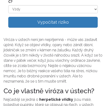
C?
Vypočítat riziko
Viróza v ústech není jen nepříjemná - může vás zastavit
úplně. Když se objeví vřídky, opary nebo zánět dásní,
jídelníček se změní v kámen na žaludku. Každý druhý
člověk je s tím někdy v životě náhodou srazil. A když se to
stane v pátek večer, když jsou všechny ordinace zavřené,
cítíte se zcela bezmocný. Nejde o nějakou vzácnou
nemoc. Je to běžný reakce vašeho těla na stres, nízkou
imunitu nebo drobné poranění v ústech. Ale to
neznamená, že se s tím musíte smířit.
Co je vlastně viróza v ústech?
Nejčastěji se jedná o
herpetické vřídky
jsou malé,
bolestivé pupínky, které se objevují na rtech, v ústech