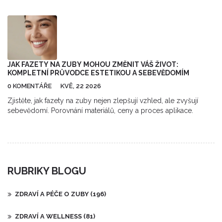
podrobně zaměříme na různé možnosti, jak toho dosáhnout, od
tradičních zubních aparátů až po moderní technologie.
Podíváme se také na to, jaké jsou výhody pečlivé péče o zuby a
pravidelných návštěv u ortodonta. Snažím se to udržet
jednoduché a praktické, aby každý mohl najít svou cestu k
zdravému a rovnému úsměvu.
JAK FAZETY NA ZUBY MOHOU ZMĚNIT VÁŠ ŽIVOT:
KOMPLETNÍ PRŮVODCE ESTETIKOU A SEBEVĚDOMÍM
0 KOMENTÁŘE
KVĚ, 22 2026
Zjistěte, jak fazety na zuby nejen zlepšují vzhled, ale zvyšují
sebevědomí. Porovnání materiálů, ceny a proces aplikace.
RUBRIKY BLOGU
ZDRAVÍ A PÉČE O ZUBY
(196)
ZDRAVÍ A WELLNESS
(81)