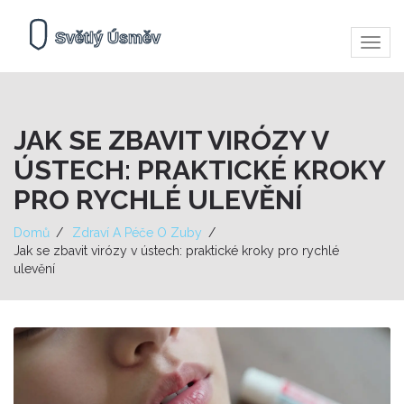
Zobra
navig
JAK SE ZBAVIT VIRÓZY V
ÚSTECH: PRAKTICKÉ KROKY
PRO RYCHLÉ ULEVĚNÍ
Domů
Zdraví A Péče O Zuby
Jak se zbavit virózy v ústech: praktické kroky pro rychlé
ulevění