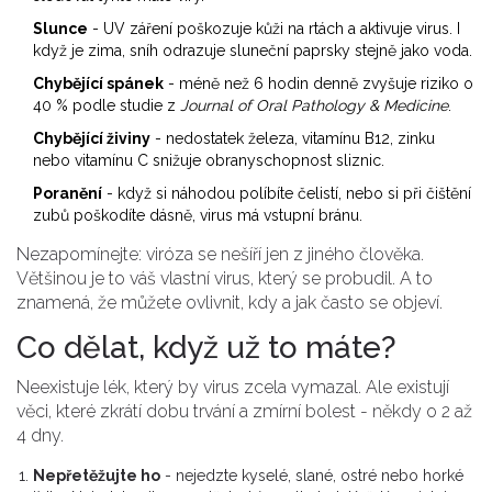
Slunce
- UV záření poškozuje kůži na rtách a aktivuje virus. I
když je zima, sníh odrazuje sluneční paprsky stejně jako voda.
Chybějící spánek
- méně než 6 hodin denně zvyšuje riziko o
40 % podle studie z
Journal of Oral Pathology & Medicine
.
Chybějící živiny
- nedostatek železa, vitamínu B12, zinku
nebo vitamínu C snižuje obranyschopnost sliznic.
Poranění
- když si náhodou políbíte čelistí, nebo si při čištění
zubů poškodíte dásně, virus má vstupní bránu.
Nezapomínejte: viróza se nešíří jen z jiného člověka.
Většinou je to váš vlastní virus, který se probudil. A to
znamená, že můžete ovlivnit, kdy a jak často se objeví.
Co dělat, když už to máte?
Neexistuje lék, který by virus zcela vymazal. Ale existují
věci, které zkrátí dobu trvání a zmírní bolest - někdy o 2 až
4 dny.
Nepřetěžujte ho
- nejedzte kyselé, slané, ostré nebo horké