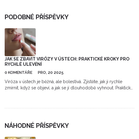
PODOBNÉ PŘÍSPĚVKY
JAK SE ZBAVIT VIRÓZY V ÚSTECH: PRAKTICKÉ KROKY PRO
RYCHLÉ ULEVĚNÍ
0 KOMENTÁŘE
PRO, 20 2025
Viróza v ústech je běžná, ale bolestivá. Zjistěte, jak ji rychle
zmírnit, když se objeví, a jak se jí dlouhodobě vyhnout. Praktické
rady pro imunitu, léčbu a péči o ústa.
NÁHODNÉ PŘÍSPĚVKY