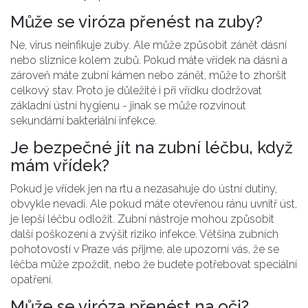
Může se viróza přenést na zuby?
Ne, virus neinfikuje zuby. Ale může způsobit zánět dásní
nebo sliznice kolem zubů. Pokud máte vřídek na dásni a
zároveň máte zubní kámen nebo zánět, může to zhoršit
celkový stav. Proto je důležité i při vřídku dodržovat
základní ústní hygienu - jinak se může rozvinout
sekundární bakteriální infekce.
Je bezpečné jít na zubní léčbu, když
mám vřídek?
Pokud je vřídek jen na rtu a nezasahuje do ústní dutiny,
obvykle nevadí. Ale pokud máte otevřenou ránu uvnitř úst,
je lepší léčbu odložit. Zubní nástroje mohou způsobit
další poškození a zvýšit riziko infekce. Většina zubních
pohotovostí v Praze vás přijme, ale upozorní vás, že se
léčba může zpoždit, nebo že budete potřebovat speciální
opatření.
Může se viróza přenést na oči?