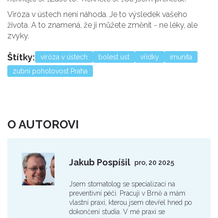
Viróza v ústech není náhoda. Je to výsledek vašeho
života. A to znamená, že ji můžete změnit - ne léky, ale
zvyky.
Štítky:
viróza v ústech
bolest úst
vřídky
imunita
zubní pohotovost Praha
O AUTOROVI
Jakub Pospíšil
pro, 20 2025
Jsem stomatolog se specializací na
preventivní péči. Pracuji v Brně a mám
vlastní praxi, kterou jsem otevřel hned po
dokončení studia. V mé praxi se