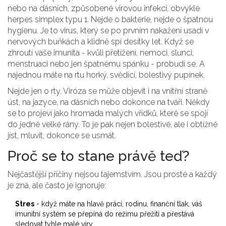
nebo na dásních, způsobené virovou infekcí, obvykle
herpes simplex typu 1
. Nejde o bakterie, nejde o špatnou
hygienu. Je to virus, který se po prvním nakažení usadí v
nervových buňkách a klidně spí desítky let. Když se
zhroutí vaše imunita - kvůli přetížení, nemoci, slunci,
menstruaci nebo jen špatnému spánku - probudí se. A
najednou máte na rtu horký, svědící, bolestivý pupínek.
Nejde jen o rty. Viróza se může objevit i na vnitřní straně
úst, na jazyce, na dásních nebo dokonce na tváři. Někdy
se to projeví jako hromada malých vřídků, které se spojí
do jedné velké rány. To je pak nejen bolestivé, ale i obtížné
jíst, mluvit, dokonce se usmát.
Proč se to stane právě teď?
Nejčastější příčiny nejsou tajemstvím. Jsou prosté a každý
je zná, ale často je ignoruje:
Stres
- když máte na hlavě práci, rodinu, finanční tlak, váš
imunitní systém se přepíná do režimu přežití a přestává
sledovat tyhle malé viry.