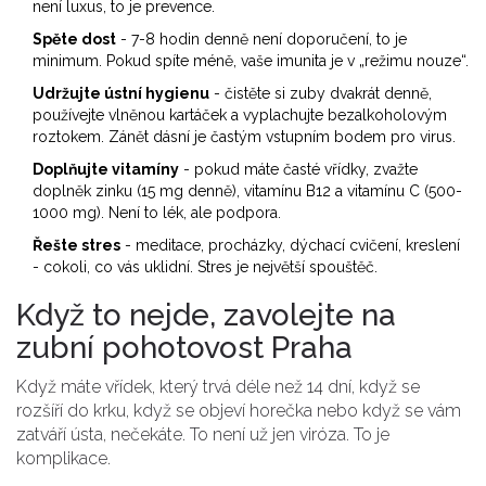
není luxus, to je prevence.
Spěte dost
- 7-8 hodin denně není doporučení, to je
minimum. Pokud spíte méně, vaše imunita je v „režimu nouze“.
Udržujte ústní hygienu
- čistěte si zuby dvakrát denně,
používejte vlněnou kartáček a vyplachujte bezalkoholovým
roztokem. Zánět dásní je častým vstupním bodem pro virus.
Doplňujte vitamíny
- pokud máte časté vřídky, zvažte
doplněk zinku (15 mg denně), vitamínu B12 a vitamínu C (500-
1000 mg). Není to lék, ale podpora.
Řešte stres
- meditace, procházky, dýchací cvičení, kreslení
- cokoli, co vás uklidní. Stres je největší spouštěč.
Když to nejde, zavolejte na
zubní pohotovost Praha
Když máte vřídek, který trvá déle než 14 dní, když se
rozšíří do krku, když se objeví horečka nebo když se vám
zatváří ústa, nečekáte. To není už jen viróza. To je
komplikace.