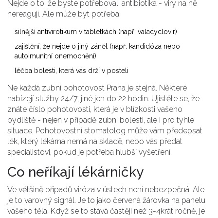
Nejde o to, že byste potřebovali antibiotika - viry na ně
nereagují. Ale může být potřeba:
silnější antivirotikum v tabletkách (např. valacyclovir)
zajištění, že nejde o jiný zánět (např. kandidóza nebo
autoimunitní onemocnění)
léčba bolesti, která vás drží v posteli
Ne každá zubní pohotovost Praha je stejná. Některé
nabízejí služby 24/7, jiné jen do 22 hodin. Ujistěte se, že
znáte číslo pohotovosti, která je v blízkosti vašeho
bydliště - nejen v případě zubní bolesti, ale i pro tyhle
situace. Pohotovostní stomatolog může vám předepsat
lék, který lékárna nemá na skladě, nebo vás předat
specialistovi, pokud je potřeba hlubší vyšetření.
Co neříkají lékárničky
Ve většině případů viróza v ústech není nebezpečná. Ale
je to varovný signál. Je to jako červená žárovka na panelu
vašeho těla. Když se to stává častěji než 3-4krát ročně, je