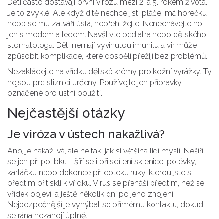
Děti často dostávají první virózu mezi 2. a 5. rokem života.
Je to zvyklé. Ale když dítě nechce jíst, pláče, má horečku
nebo se mu zatváří ústa, nepřehlížejte. Nenechávejte ho
jen s medem a ledem. Navštivte pediatra nebo dětského
stomatologa. Děti nemají vyvinutou imunitu a vir může
způsobit komplikace, které dospělí přežijí bez problémů.
Nezakládejte na vřídku dětské krémy pro kožní vyrážky. Ty
nejsou pro sliznici určeny. Používejte jen přípravky
označené pro ústní použití.
Nejčastější otázky
Je viróza v ústech nakažlivá?
Ano, je nakažlivá, ale ne tak, jak si většina lidí myslí. Nešíří
se jen při polibku - šíří se i při sdílení sklenice, polévky,
kartáčku nebo dokonce při doteku ruky, kterou jste si
předtím přitiskli k vřídku. Virus se přenáší předtím, než se
vřídek objeví, a ještě několik dní po jeho zhojení.
Nejbezpečnější je vyhýbat se přímému kontaktu, dokud
se rána nezahojí úplně.