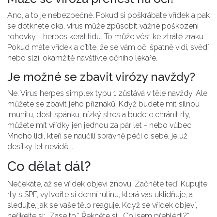
Ano, a to je nebezpečné. Pokud si poškrábate vřídek a pak
se dotknete oka, virus může způsobit vážné poškození
rohovky - herpes keratitidu. To může vést ke ztrátě zraku.
Pokud máte vřídek a cítíte, že se vám oči špatně vidí, svědí
nebo slzí, okamžitě navštivte očního lékaře.
Je možné se zbavit virózy navždy?
Ne. Virus herpes simplex typu 1 zůstává v těle navždy. Ale
můžete se zbavit jeho příznaků. Když budete mít silnou
imunitu, dost spánku, nízký stres a budete chránit rty,
můžete mít vřídky jen jednou za pár let - nebo vůbec.
Mnoho lidí, kteří se naučili správně péči o sebe, je už
desítky let neviděli.
Co dělat dál?
Nečekáte, až se vřídek objeví znovu. Začněte teď. Kupujte
rty s SPF, vytvořte si denní rutinu, která vás uklidňuje, a
sledujte, jak se vaše tělo reaguje. Když se vřídek objeví,
neříkejte si: „Zase to.“ Řekněte si: „Co jsem přehlédl?“