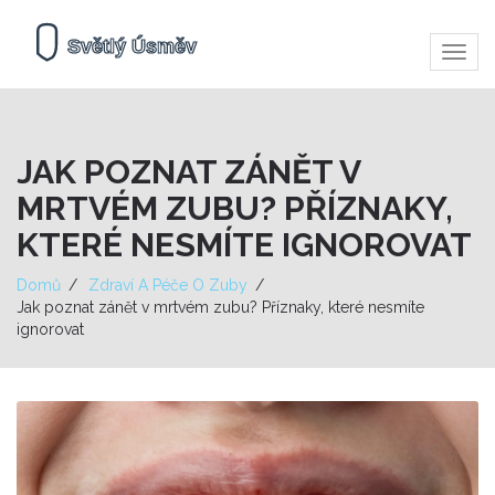
Zobra
navig
JAK POZNAT ZÁNĚT V
MRTVÉM ZUBU? PŘÍZNAKY,
KTERÉ NESMÍTE IGNOROVAT
Domů
Zdraví A Péče O Zuby
Jak poznat zánět v mrtvém zubu? Příznaky, které nesmíte
ignorovat