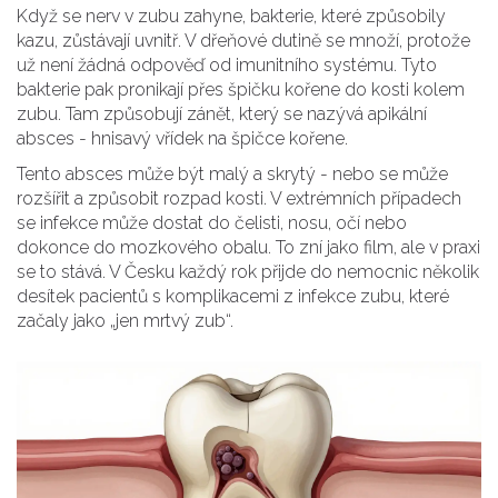
Když se nerv v zubu zahyne, bakterie, které způsobily
kazu, zůstávají uvnitř. V dřeňové dutině se množí, protože
už není žádná odpověď od imunitního systému. Tyto
bakterie pak pronikají přes špičku kořene do kosti kolem
zubu. Tam způsobují zánět, který se nazývá
apikální
absces
-
hnisavý vřídek na špičce kořene
.
Tento absces může být malý a skrytý - nebo se může
rozšířit a způsobit rozpad kosti. V extrémních případech
se infekce může dostat do čelisti, nosu, očí nebo
dokonce do mozkového obalu. To zní jako film, ale v praxi
se to stává. V Česku každý rok přijde do nemocnic několik
desítek pacientů s komplikacemi z infekce zubu, které
začaly jako „jen mrtvý zub“.