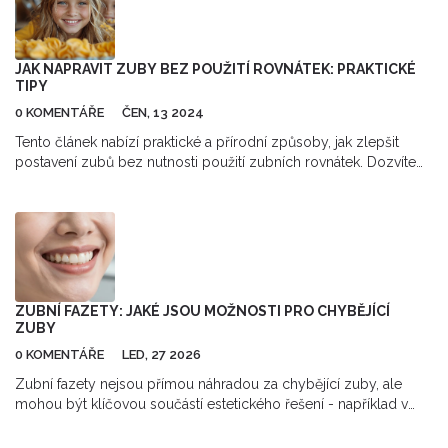
cesty a mé rady pro všechny, kdo se cítí pod tlakem kvůli svým
fyzickým vlastnostem. Společně můžeme zvýšit svou sílu a
sebedůvěru.
JAK NAPRAVIT ZUBY BEZ POUŽITÍ ROVNÁTEK: PRAKTICKÉ
TIPY
0 KOMENTÁŘE
ČEN, 13 2024
Tento článek nabízí praktické a přírodní způsoby, jak zlepšit
postavení zubů bez nutnosti použití zubních rovnátek. Dozvíte
se o cvičeních pro zuby, dietních změnách, správné hygieně a
dalších účinných metodách, které vám pomohou dosáhnout
krásného úsměvu.
ZUBNÍ FAZETY: JAKÉ JSOU MOŽNOSTI PRO CHYBĚJÍCÍ
ZUBY
0 KOMENTÁŘE
LED, 27 2026
Zubní fazety nejsou přímou náhradou za chybějící zuby, ale
mohou být klíčovou součástí estetického řešení - například v
rámci zubního mostu. Zjistěte, kdy je tato volba vhodná a jak se
liší od implantátů.