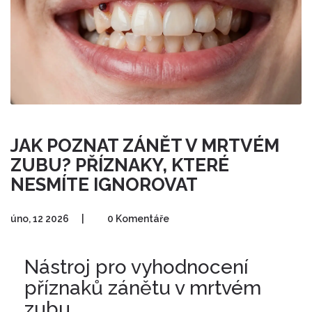
JAK POZNAT ZÁNĚT V MRTVÉM
ZUBU? PŘÍZNAKY, KTERÉ
NESMÍTE IGNOROVAT
úno, 12 2026
|
0 Komentáře
Nástroj pro vyhodnocení
příznaků zánětu v mrtvém
zubu