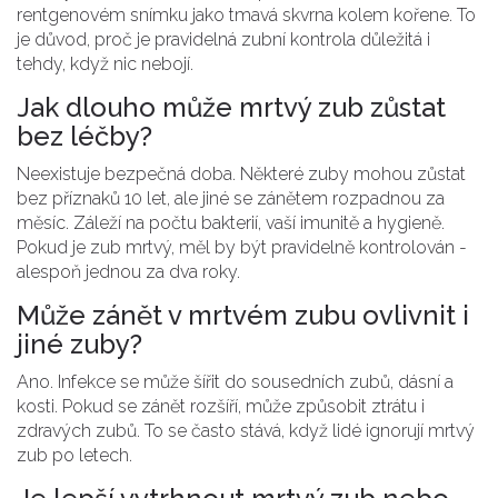
rentgenovém snímku jako tmavá skvrna kolem kořene. To
je důvod, proč je pravidelná zubní kontrola důležitá i
tehdy, když nic nebojí.
Jak dlouho může mrtvý zub zůstat
bez léčby?
Neexistuje bezpečná doba. Některé zuby mohou zůstat
bez příznaků 10 let, ale jiné se zánětem rozpadnou za
měsíc. Záleží na počtu bakterií, vaší imunitě a hygieně.
Pokud je zub mrtvý, měl by být pravidelně kontrolován -
alespoň jednou za dva roky.
Může zánět v mrtvém zubu ovlivnit i
jiné zuby?
Ano. Infekce se může šířit do sousedních zubů, dásní a
kosti. Pokud se zánět rozšíří, může způsobit ztrátu i
zdravých zubů. To se často stává, když lidé ignorují mrtvý
zub po letech.