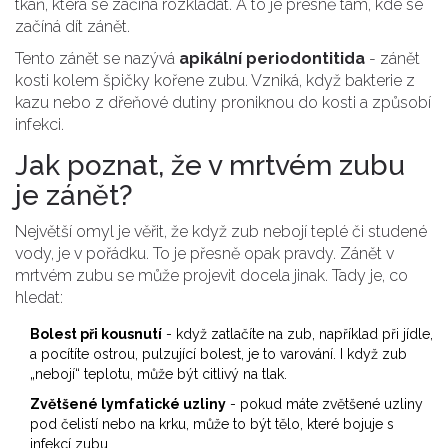
tkáň, která se začíná rozkládat. A to je přesně tam, kde se
začíná dít zánět.
Tento zánět se nazývá
apikální periodontitida
-
zánět
kosti kolem špičky kořene zubu
. Vzniká, když bakterie z
kazu nebo z dřeňové dutiny proniknou do kosti a způsobí
infekci.
Jak poznat, že v mrtvém zubu
je zánět?
Největší omyl je věřit, že když zub nebojí teplé či studené
vody, je v pořádku. To je přesně opak pravdy. Zánět v
mrtvém zubu se může projevit docela jinak. Tady je, co
hledat:
Bolest při kousnutí
- když zatlačíte na zub, například při jídle,
a pocítíte ostrou, pulzující bolest, je to varování. I když zub
„nebojí“ teplotu, může být citlivý na tlak.
Zvětšené lymfatické uzliny
- pokud máte zvětšené uzliny
pod čelistí nebo na krku, může to být tělo, které bojuje s
infekcí zubu.