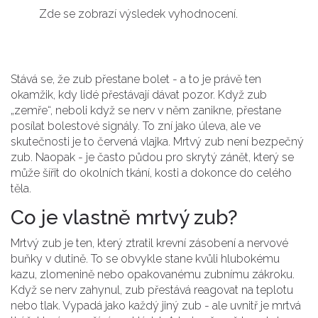
Zde se zobrazí výsledek vyhodnocení.
Stává se, že zub přestane bolet - a to je právě ten
okamžik, kdy lidé přestávají dávat pozor. Když zub
„zemře“, neboli když se nerv v něm zanikne, přestane
posílat bolestové signály. To zní jako úleva, ale ve
skutečnosti je to červená vlajka. Mrtvý zub není bezpečný
zub. Naopak - je často půdou pro skrytý zánět, který se
může šířit do okolních tkání, kosti a dokonce do celého
těla.
Co je vlastně mrtvý zub?
Mrtvý zub je ten, který ztratil krevní zásobení a nervové
buňky v dutině. To se obvykle stane kvůli hlubokému
kazu, zlomenině nebo opakovanému zubnímu zákroku.
Když se nerv zahynul, zub přestává reagovat na teplotu
nebo tlak. Vypadá jako každý jiný zub - ale uvnitř je mrtvá