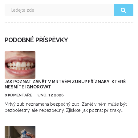
PODOBNÉ PŘÍSPĚVKY
JAK POZNAT ZÁNĚT V MRTVÉM ZUBU? PŘÍZNAKY, KTERÉ
NESMÍTE IGNOROVAT
0 KOMENTÁŘE
ÚNO, 12 2026
Mrtvý zub neznamená bezpečný zub. Zánět v něm může být
bezbolestný, ale nebezpečný. Zjistěte, jak poznat příznaky
infekce a proč ji nelze ignorovat.