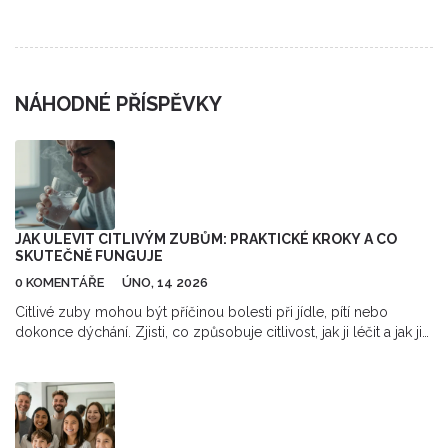
jak tomu předcházet.
NÁHODNÉ PŘÍSPĚVKY
JAK ULEVIT CITLIVÝM ZUBŮM: PRAKTICKÉ KROKY A CO
SKUTEČNĚ FUNGUJE
0 KOMENTÁŘE
ÚNO, 14 2026
Citlivé zuby mohou být příčinou bolesti při jídle, pítí nebo
dokonce dýchání. Zjisti, co způsobuje citlivost, jak ji léčit a jak ji
předcházet s praktickými kroky, které opravdu fungují.