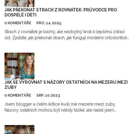
JAK PŘEKONAT STRACH Z ROVNÁTEK: PRŮVODCE PRO
DOSPĚLÉ I DĚTI
0 KOMENTÁŘE
PRO, 14 2025
Strach z rovnátek je běžný, ale nezbytný krok k lepšímu zdraví
úst. Zjistěte, jak překonat strach, jak fungují moderní ortodontické
metody a co vás čeká při léčbě jako dospělý nebo dítě.
JAK SE VYROVNAT S NÁZORY OSTATNÍCH NA MEZERU MEZI
ZUBY
0 KOMENTÁŘE
SRP, 10 2023
Jsem blogger a čelím kritice kvůli mé mezeře mezi zuby.
Názory ostatních mohou být někdy těžké, ale našel jsem
způsoby, jak se s nimi vyrovnat. Tento článek se zaměřuje na
odolnost vůči vnějšímu odsouzení a posilování sebeúcty,
přestože mám mezeru mezi zuby. Je to moje zkušenost, mé