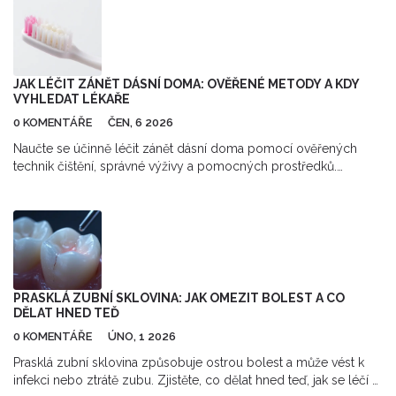
JAK LÉČIT ZÁNĚT DÁSNÍ DOMA: OVĚŘENÉ METODY A KDY
VYHLEDAT LÉKAŘE
0 KOMENTÁŘE
ČEN, 6 2026
Naučte se účinně léčit zánět dásní doma pomocí ověřených
technik čištění, správné výživy a pomocných prostředků.
Zjistěte, kdy je nutná návštěva stomatologa.
PRASKLÁ ZUBNÍ SKLOVINA: JAK OMEZIT BOLEST A CO
DĚLAT HNED TEĎ
0 KOMENTÁŘE
ÚNO, 1 2026
Prasklá zubní sklovina způsobuje ostrou bolest a může vést k
infekci nebo ztrátě zubu. Zjistěte, co dělat hned teď, jak se léčí a