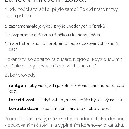
Nikdy nečekajte, až to „přijde samo“. Pokud máte mrtvý
zub a přitom:
zaznamenáváte jakýkoli z výše uvedených příznaků
si vzpomenete, že zub už několik let nebyl léčen
máte historii zubních problémů nebo opakovaných zánětů
dásní
- okamžitě se obrátíte na zubaře. Nejde o „když budu mít
čas“, ale o „když ještě můžete zachránit zub“.
Zubař provede:
rentgen
- aby viděl, zda je kolem kořene zánět nebo rozpad
kosti
test citlivosti
- i když zub je „mrtvý“, může být citlivý na tlak
kontrolu dásní
- zda tam není hnis, otok nebo vřídek
Pokud je zánět malý, může se léčit
endodontickou léčbou
-
opakovaným čištěním a vyplněním kořenového kanálku
.