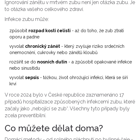
Ignorování zánětu v mrtvém zubu není jen otázka zubu. Je
to otázka vašeho celkového zdraví.
Infekce zubu může:
způsobit
rozpad kosti čelisti
- až do toho, že zub ztratí
oporu a padne
vyvolat
chronický zánět
- který zvyšuje riziko srdečních
onemocnění, cukrovky nebo zánětů kloubů
rozšířit se do
nosních dutin
- a způsobit opakované infekce
nebo sinusitidu
vyvolat
sepsis
- těžkou, život ohrožující infekci, která se šíří
krví
V roce 2024 bylo v České republice zaznamenáno 17
případů hospitalizace způsobených infekcemi zubu, které
začaly jako „nebojící se zub“. Všechny tyto případy byly
zcela preventibilní.
Co můžete dělat doma?
Domácí metody - od solného pláchnutí po bylinné čaje -