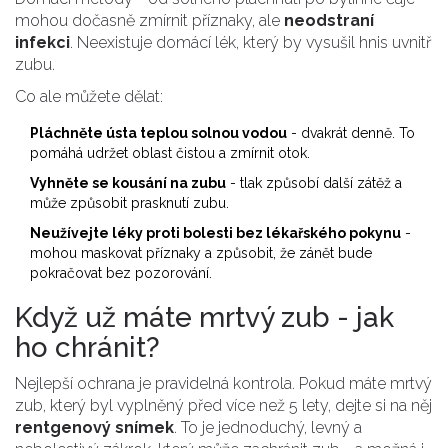
mohou dočasně zmírnit příznaky, ale
neodstraní
infekci
. Neexistuje domácí lék, který by vysušil hnis uvnitř
zubu.
Co ale můžete dělat:
Pláchněte ústa teplou solnou vodou
- dvakrát denně. To
pomáhá udržet oblast čistou a zmírnit otok.
Vyhněte se kousání na zubu
- tlak způsobí další zátěž a
může způsobit prasknutí zubu.
Neužívejte léky proti bolesti bez lékařského pokynu
-
mohou maskovat příznaky a způsobit, že zánět bude
pokračovat bez pozorování.
Když už máte mrtvý zub - jak
ho chránit?
Nejlepší ochrana je pravidelná kontrola. Pokud máte mrtvý
zub, který byl vyplněný před více než 5 lety, dejte si na něj
rentgenový snímek
. To je jednoduchý, levný a