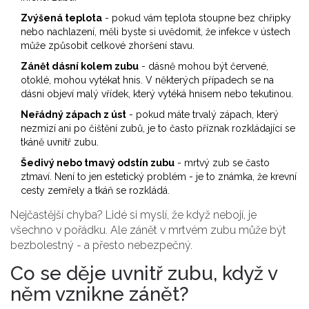
Zvýšená teplota
- pokud vám teplota stoupne bez chřipky
nebo nachlazení, měli byste si uvědomit, že infekce v ústech
může způsobit celkové zhoršení stavu.
Zánět dásní kolem zubu
- dásně mohou být červené,
otoklé, mohou vytékat hnis. V některých případech se na
dásni objeví malý vřídek, který vytéká hnisem nebo tekutinou.
Neřádný zápach z úst
- pokud máte trvalý zápach, který
nezmizí ani po čištění zubů, je to často příznak rozkládající se
tkáně uvnitř zubu.
Šedivý nebo tmavý odstín zubu
- mrtvý zub se často
ztmaví. Není to jen estetický problém - je to známka, že krevní
cesty zemřely a tkáň se rozkládá.
Nejčastější chyba? Lidé si myslí, že když nebojí, je
všechno v pořádku. Ale zánět v mrtvém zubu může být
bezbolestný - a přesto nebezpečný.
Co se děje uvnitř zubu, když v
něm vznikne zánět?