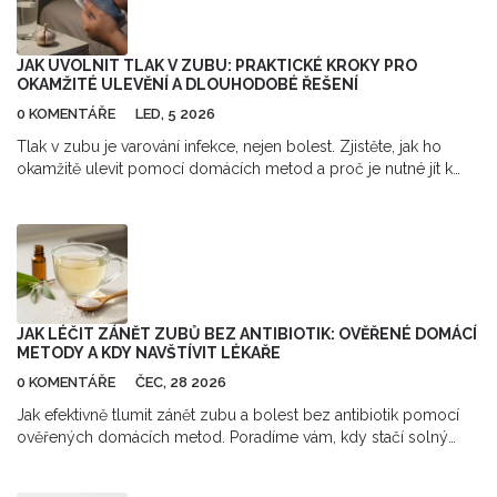
JAK UVOLNIT TLAK V ZUBU: PRAKTICKÉ KROKY PRO
OKAMŽITÉ ULEVĚNÍ A DLOUHODOBÉ ŘEŠENÍ
0 KOMENTÁŘE
LED, 5 2026
Tlak v zubu je varování infekce, nejen bolest. Zjistěte, jak ho
okamžitě ulevit pomocí domácích metod a proč je nutné jít k
zubaři. Příčiny, řešení a prevence citlivosti zubů.
JAK LÉČIT ZÁNĚT ZUBŮ BEZ ANTIBIOTIK: OVĚŘENÉ DOMÁCÍ
METODY A KDY NAVŠTÍVIT LÉKAŘE
0 KOMENTÁŘE
ČEC, 28 2026
Jak efektivně tlumit zánět zubu a bolest bez antibiotik pomocí
ověřených domácích metod. Poradíme vám, kdy stačí solný
roztok a kdy musíte nutně k lékaři.