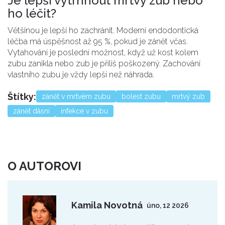
Je lepší vytrhnout mrtvý zub nebo
ho léčit?
Většinou je lepší ho zachránit. Moderní endodontická
léčba má úspěšnost až 95 %, pokud je zánět včas.
Vytahování je poslední možnost, když už kost kolem
zubu zanikla nebo zub je příliš poškozený. Zachování
vlastního zubu je vždy lepší než náhrada.
Štítky:
zánět v mrtvém zubu
bolest zubu
mrtvý zub
zánět dásní
infekce v zubu
O AUTOROVI
Kamila Novotná
úno, 12 2026