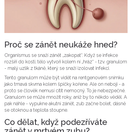
Proč se zánět neukáže hned?
Organismus se snaží zánět „zakopat“. Když se infekce
rozšíří do kosti, tělo vytvoří kolem ní „hráz“ - tzv.
granulom
-
malý uzlík z tkáně, který se snaží izolovat infekci
.
Tento granulom může být vidět na rentgenovém snímku
jako tmavá skvrna kolem špičky kořene. Ale on nebojí - a
proto se člověk nemusí cítit nemocný. To je nebezpečné.
Granulom se může množit roky, aniž by to někdo věděl. A
pak náhle - vypukne akutní zánět, zub začne bolet, dásně
se otoknou a teplota stoupne.
Co dělat, když podezříváte
zánět v mrtvém zubu?