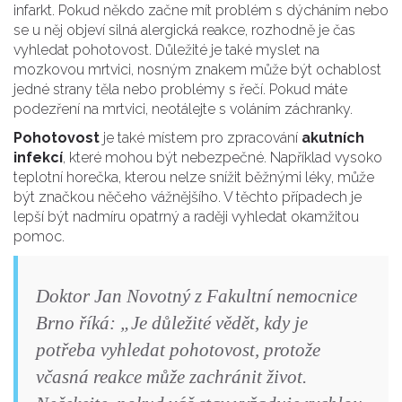
infarkt. Pokud někdo začne mít problém s dýcháním nebo
se u něj objeví silná alergická reakce, rozhodně je čas
vyhledat pohotovost. Důležité je také myslet na
mozkovou mrtvici, nosným znakem může být ochablost
jedné strany těla nebo problémy s řečí. Pokud máte
podezření na mrtvici, neotálejte s voláním záchranky.
Pohotovost
je také místem pro zpracování
akutních
infekcí
, které mohou být nebezpečné. Například vysoko
teplotní horečka, kterou nelze snížit běžnými léky, může
být značkou něčeho vážnějšího. V těchto případech je
lepší být nadmíru opatrný a raději vyhledat okamžitou
pomoc.
Doktor Jan Novotný z Fakultní nemocnice
Brno říká: „Je důležité vědět, kdy je
potřeba vyhledat pohotovost, protože
včasná reakce může zachránit život.