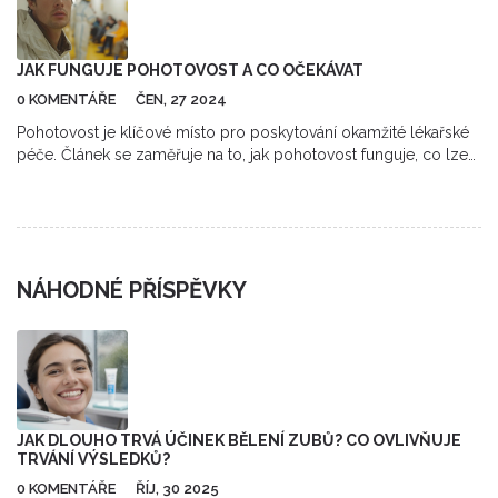
JAK FUNGUJE POHOTOVOST A CO OČEKÁVAT
0 KOMENTÁŘE
ČEN, 27 2024
Pohotovost je klíčové místo pro poskytování okamžité lékařské
péče. Článek se zaměřuje na to, jak pohotovost funguje, co lze
očekávat a jak se na návštěvu připravit. Nabízí také tipy, jak zkrátit
dobu čekání a co s sebou přinést.
NÁHODNÉ PŘÍSPĚVKY
JAK DLOUHO TRVÁ ÚČINEK BĚLENÍ ZUBŮ? CO OVLIVŇUJE
TRVÁNÍ VÝSLEDKŮ?
0 KOMENTÁŘE
ŘÍJ, 30 2025