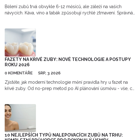
Bělení zubů trvá obvykle 6-12 měsíců, ale záleží na vašich
návycích. Káva, víno a tabák způsobují rychlé ztmavení. Správná
hygiena a pravidelné čištění u zubaře pomáhají udržet bílé zuby
déle.
FAZETY NA KŘIVÉ ZUBY: NOVÉ TECHNOLOGIE A POSTUPY
ROKU 2026
0 KOMENTÁŘE
SRP, 3 2026
Zjistěte, jak moderní technologie mění pravidla hry u fazet na
křivé zuby. Od no-prep metod po AI plánování úsměvu - vše, co
potřebujete vědět v roce 2026.
10 NEJLEPŠÍCH TYPŮ NALEPOVACÍCH ZUBŮ NA TRHU: