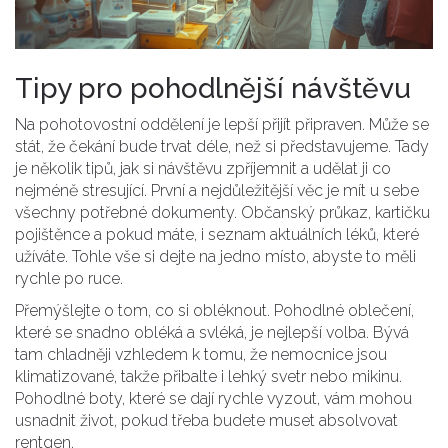
Tipy pro pohodlnější návštěvu
Na pohotovostní oddělení je lepší přijít připraven. Může se
stát, že čekání bude trvat déle, než si představujeme. Tady
je několik tipů, jak si návštěvu zpříjemnit a udělat ji co
nejméně stresující. První a nejdůležitější věc je mít u sebe
všechny potřebné dokumenty. Občanský průkaz, kartičku
pojištěnce a pokud máte, i seznam aktuálních léků, které
užíváte. Tohle vše si dejte na jedno místo, abyste to měli
rychle po ruce.
Přemýšlejte o tom, co si obléknout. Pohodlné oblečení,
které se snadno obléká a svléká, je nejlepší volba. Bývá
tam chladněji vzhledem k tomu, že nemocnice jsou
klimatizované, takže přibalte i lehký svetr nebo mikinu.
Pohodlné boty, které se dají rychle vyzout, vám mohou
usnadnit život, pokud třeba budete muset absolvovat
rentgen.