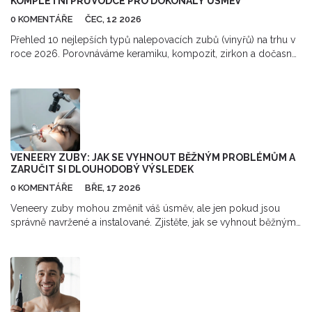
KOMPLETNÍ PRŮVODCE PRO DOKONALÝ ÚSMĚV
0 KOMENTÁŘE
ČEC, 12 2026
Přehled 10 nejlepších typů nalepovacích zubů (vinyřů) na trhu v
roce 2026. Porovnáváme keramiku, kompozit, zirkon a dočasné
řešení. Zjistěte ceny, výhody a rizika.
VENEERY ZUBY: JAK SE VYHNOUT BĚŽNÝM PROBLÉMŮM A
ZARUČIT SI DLOUHODOBÝ VÝSLEDEK
0 KOMENTÁŘE
BŘE, 17 2026
Veneery zuby mohou změnit váš úsměv, ale jen pokud jsou
správně navržené a instalované. Zjistěte, jak se vyhnout běžným
chybám, které vedou k odlepování, barvení nebo poškození.
Víte, co dělat před, během a po léčbě?