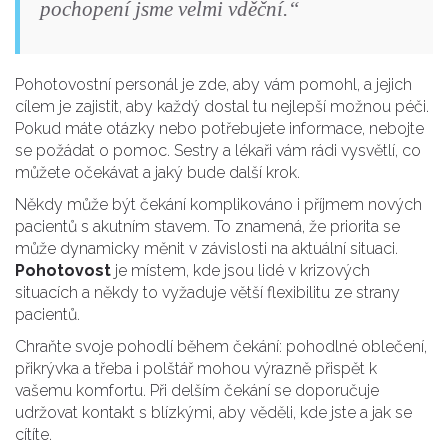
pochopení jsme velmi vděční.“
Pohotovostní personál je zde, aby vám pomohl, a jejich
cílem je zajistit, aby každý dostal tu nejlepší možnou péči.
Pokud máte otázky nebo potřebujete informace, nebojte
se požádat o pomoc. Sestry a lékaři vám rádi vysvětlí, co
můžete očekávat a jaký bude další krok.
Někdy může být čekání komplikováno i příjmem nových
pacientů s akutním stavem. To znamená, že priorita se
může dynamicky měnit v závislosti na aktuální situaci.
Pohotovost
je místem, kde jsou lidé v krizových
situacích a někdy to vyžaduje větší flexibilitu ze strany
pacientů.
Chraňte svoje pohodlí během čekání: pohodlné oblečení,
přikrývka a třeba i polštář mohou výrazně přispět k
vašemu komfortu. Při delším čekání se doporučuje
udržovat kontakt s blízkými, aby věděli, kde jste a jak se
cítíte.