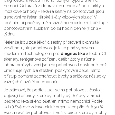
diagnostiku a léčbu mnoho různých typů zranění a
nemocí. Od úrazů z dopravních nehod až po infarkty a
mozkové příhody – lékaři a sestry na pohotovosti jsou
trénováni na řešení široké škály krizových situací. V
ideálním případě by měla každá nemocnice mít přístup k
pohotovostním službám po 24 hodin denně, 7 dnů v
týdnu.
Nejenže jsou zde lékaři a sestry připraveni okamžitě
zasáhnout, ale pohotovost je také plně vybavena
moderními technologiemi pro
diagnostiku
a léčbu. CT
skenery, rentgenová zařízení, defibrilátory a různé
laboratorní vybavení jsou na pohotovosti dostupné, což
umožňuje rychlé a efektivní poskytování péče. Tento
přístup pomáhá zachraňovat životy a snižovat následky
vážných úrazů či onemocnění.
Je zajímavé, že podle studií se na pohotovosti často
objevují i případy, které by mohly být řešeny v rámci
běžného lékařského ošetření mimo nemocnici. Podle
údajů Světové zdravotnické organizace přibližně 30 %
všech návštěv pohotovosti tvoří situace, které by mohly