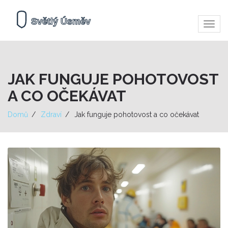
Zobra
navig
JAK FUNGUJE POHOTOVOST
A CO OČEKÁVAT
Domů
Zdraví
Jak funguje pohotovost a co očekávat