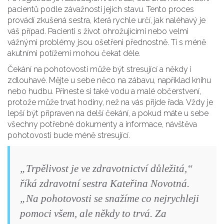
pacientů podle závažnosti jejich stavu. Tento proces
provádí zkušená sestra, která rychle určí, jak naléhavý je
váš případ. Pacienti s život ohrožujícími nebo velmi
vážnými problémy jsou ošetřeni přednostně. Ti s méně
akutními potížemi mohou čekat déle.
Čekání na pohotovosti může být stresující a někdy i
zdlouhavé. Mějte u sebe něco na zábavu, například knihu
nebo hudbu. Přineste si také vodu a malé občerstvení,
protože může trvat hodiny, než na vás přijde řada. Vždy je
lepší být připraven na delší čekání, a pokud máte u sebe
všechny potřebné dokumenty a informace, návštěva
pohotovosti bude méně stresující.
„Trpělivost je ve zdravotnictví důležitá,“
říká zdravotní sestra Kateřina Novotná.
„Na pohotovosti se snažíme co nejrychleji
pomoci všem, ale někdy to trvá. Za