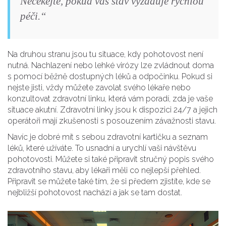
Nečekejte, pokud váš stav vyžaduje rychlou
péči.“
Na druhou stranu jsou tu situace, kdy pohotovost není
nutná. Nachlazení nebo lehké virózy lze zvládnout doma
s pomocí běžně dostupných léků a odpočinku. Pokud si
nejste jisti, vždy můžete zavolat svého lékaře nebo
konzultovat zdravotní linku, která vám poradí, zda je vaše
situace akutní. Zdravotní linky jsou k dispozici 24/7 a jejich
operátoři mají zkušenosti s posouzením závažnosti stavu.
Navíc je dobré mít s sebou zdravotní kartičku a seznam
léků, které užíváte. To usnadní a urychlí vaši návštěvu
pohotovosti. Můžete si také připravit stručný popis svého
zdravotního stavu, aby lékaři měli co nejlepší přehled.
Připravit se můžete také tím, že si předem zjistíte, kde se
nejbližší pohotovost nachází a jak se tam dostat.