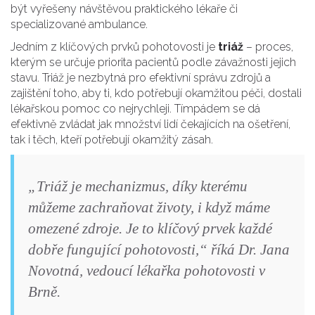
být vyřešeny návštěvou praktického lékaře či
specializované ambulance.
Jedním z klíčových prvků pohotovosti je
triáž
– proces,
kterým se určuje priorita pacientů podle závažnosti jejich
stavu. Triáž je nezbytná pro efektivní správu zdrojů a
zajištění toho, aby ti, kdo potřebují okamžitou péči, dostali
lékařskou pomoc co nejrychleji. Tímpádem se dá
efektivně zvládat jak množství lidí čekajících na ošetření,
tak i těch, kteří potřebují okamžitý zásah.
„Triáž je mechanizmus, díky kterému
můžeme zachraňovat životy, i když máme
omezené zdroje. Je to klíčový prvek každé
dobře fungující pohotovosti,“ říká Dr. Jana
Novotná, vedoucí lékařka pohotovosti v
Brně.