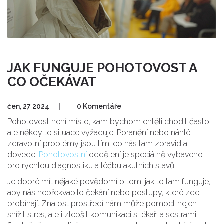
JAK FUNGUJE POHOTOVOST A
CO OČEKÁVAT
čen, 27 2024
|
0 Komentáře
Pohotovost není místo, kam bychom chtěli chodit často,
ale někdy to situace vyžaduje. Poranění nebo náhlé
zdravotní problémy jsou tím, co nás tam zpravidla
dovede.
Pohotovostní
oddělení je speciálně vybaveno
pro rychlou diagnostiku a léčbu akutních stavů.
Je dobré mít nějaké povědomí o tom, jak to tam funguje,
aby nás nepřekvapilo čekání nebo postupy, které zde
probíhají. Znalost prostředí nám může pomoct nejen
snížit stres, ale i zlepšit komunikaci s lékaři a sestrami.