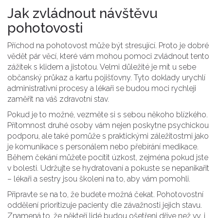
Jak zvládnout návštěvu
pohotovosti
Příchod na pohotovost může být stresující. Proto je dobré
vědět pár věcí, které vám mohou pomoci zvládnout tento
zážitek s klidem a jistotou. Velmi důležité je mít u sebe
občanský průkaz a kartu pojišťovny. Tyto doklady urychlí
administrativní procesy a lékaři se budou moci rychleji
zaměřit na váš zdravotní stav.
Pokud je to možné, vezměte si s sebou někoho blízkého.
Přítomnost druhé osoby vám nejen poskytne psychickou
podporu, ale také pomůže s praktickými záležitostmi jako
je komunikace s personálem nebo přebírání medikace.
Během čekání můžete pocítit úzkost, zejména pokud jste
v bolesti. Udržujte se hydratovaní a pokuste se nepanikařit
– lékaři a sestry jsou školeni na to, aby vám pomohli.
Připravte se na to, že budete možná čekat. Pohotovostní
oddělení prioritizuje pacienty dle závažnosti jejich stavu.
Znamená to, že někteří lidé budou ošetřeni dříve než vy, i