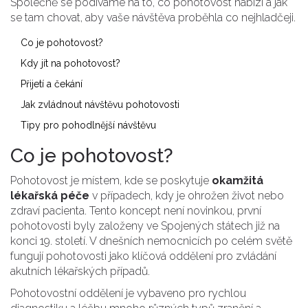
Společně se podíváme na to, co pohotovost nabízí a jak
se tam chovat, aby vaše návštěva proběhla co nejhladčeji.
Co je pohotovost?
Kdy jít na pohotovost?
Přijetí a čekání
Jak zvládnout návštěvu pohotovosti
Tipy pro pohodlnější návštěvu
Co je pohotovost?
Pohotovost je místem, kde se poskytuje
okamžitá
lékařská péče
v případech, kdy je ohrožen život nebo
zdraví pacienta. Tento koncept není novinkou, první
pohotovosti byly založeny ve Spojených státech již na
konci 19. století. V dnešních nemocnicích po celém světě
fungují pohotovosti jako klíčová oddělení pro zvládání
akutních lékařských případů.
Pohotovostní oddělení je vybaveno pro rychlou