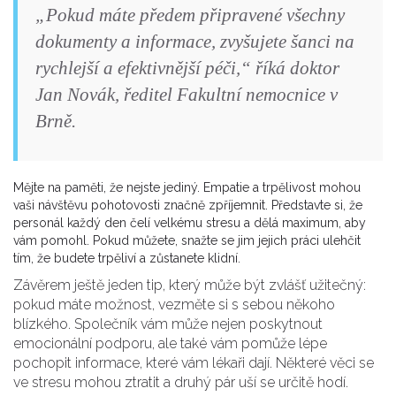
„Pokud máte předem připravené všechny
dokumenty a informace, zvyšujete šanci na
rychlejší a efektivnější péči,“ říká doktor
Jan Novák, ředitel Fakultní nemocnice v
Brně.
Mějte na paměti, že nejste jediný. Empatie a trpělivost mohou
vaši návštěvu pohotovosti značně zpříjemnit. Představte si, že
personál každý den čelí velkému stresu a dělá maximum, aby
vám pomohl. Pokud můžete, snažte se jim jejich práci ulehčit
tím, že budete trpěliví a zůstanete klidní.
Závěrem ještě jeden tip, který může být zvlášť užitečný:
pokud máte možnost, vezměte si s sebou někoho
blízkého. Společník vám může nejen poskytnout
emocionální podporu, ale také vám pomůže lépe
pochopit informace, které vám lékaři dají. Některé věci se
ve stresu mohou ztratit a druhý pár uší se určitě hodí.