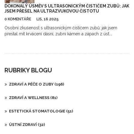
DOKONALÝ ÚSMĚV S ULTRASONICKÝM ČISTIČEM ZUBŮ: JAK
JSEM PŘEŠEL NA ULTRAZVUKOVOU ČISTOTU
0 KOMENTÁŘE
LIS, 16 2025
Osobní zkušenost s ultrasonickým čističem zubů: jak jsem
přestal mít krvácení dásní, zubní kámen a zápach z úst.
Porovnání s elektrickým kartáčkem, doporučení a tipy pro
správné použití.
RUBRIKY BLOGU
ZDRAVÍ A PÉČE O ZUBY
(196)
ZDRAVÍ A WELLNESS
(81)
ESTETICKÁ STOMATOLOGIE
(51)
ÚSTNÍ ZDRAVÍ
(32)