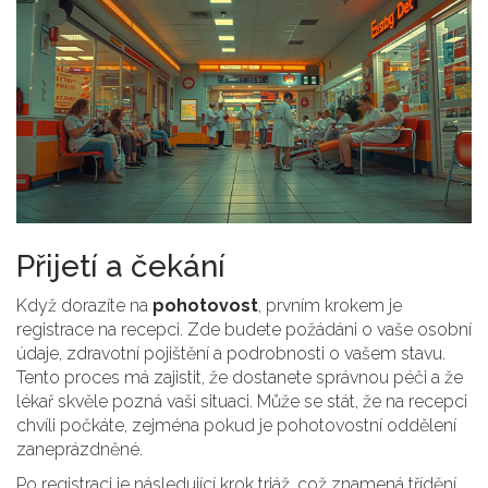
Přijetí a čekání
Když dorazíte na
pohotovost
, prvním krokem je
registrace na recepci. Zde budete požádáni o vaše osobní
údaje, zdravotní pojištění a podrobnosti o vašem stavu.
Tento proces má zajistit, že dostanete správnou péči a že
lékař skvěle pozná vaši situaci. Může se stát, že na recepci
chvíli počkáte, zejména pokud je pohotovostní oddělení
zaneprázdněné.
Po registraci je následující krok triáž, což znamená třídění