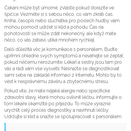
Čekání může být úmorné, zvláště pokud dorazíte ve
špičce. Vezměte si s sebou něco, co vám zkrátí čas.
Kniha, časopis nebo sluchátka pro poslech hudby vám
mohou pomoct udržet si klid a pohodu. Čas na
pohotovosti se může zdát nekonečný, ale když máte
něco, co vás zabaví, utíká mnohem rychleji.
Další důležitá věc je komunikace s personálem. Buďte
upřímní ohledně svých symptomů a neváhejte se zeptat,
pokud něčemu nerozumíte. Lékaři a sestry jsou tam pro
vás a rádi vám vše vysvětlí. Nesnažte se diagnostikovat
sami sebe na základě informací z internetu. Mohlo by to
vést k nesprávnému závěru a zbytečnému stresu.
Pokud víte, že máte nějaké alergie nebo specifické
zdravotní stavy, které mohou ovlivnit léčbu, informujte o
tom lékaře okamžitě po příjezdu. To může výrazně
urychlit celý proces diagnostiky a navrhnutí léčby.
Udržujte si klid a snažte se spolupracovat s personálem.