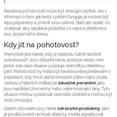
Navštěva pohotovosti může být stresující zážitek. Ale s
informací o tom, jak tento systém funguje, je možné být
lépe připravený a zmírnit svou úzkost. Stačí jen vědět, co
očekávat, aby návštěva proběhla co nejvíce efektivně a
bez zbytečného stresu.
Kdy jít na pohotovost?
Přemýšleli jste někdy, kdy je opravdu nutné navštívit
pohotovost? Je to důležité téma, protože někdy není
jasné, zda naše situace vyžaduje okamžitou lékařskou
péči. Pohotovost by měla být navštěvována především v
případech, kdy hrozí vážné ohrožení zdraví nebo života.
Jednou z hlavních indikací je
závažné poranění
, jako
jsou například zlomeniny nebo velké krvácející rány. Tyto
situace mohou vyžadovat okamžité ošetření a mohou být
život ohrožující.
Dalším důvodem jsou náhlé
zdravotní problémy
, jako
je prudká bolest na hrudi, která by mohla signalizovat