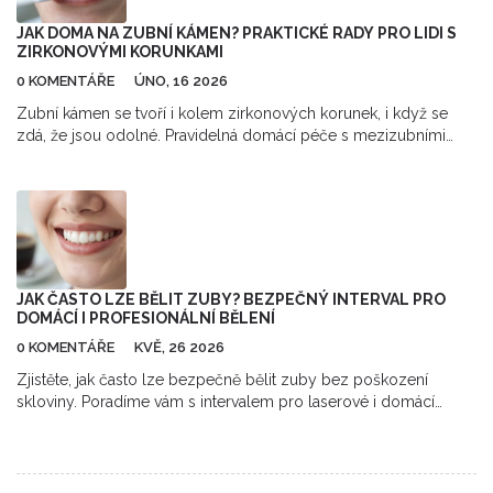
JAK DOMA NA ZUBNÍ KÁMEN? PRAKTICKÉ RADY PRO LIDI S
ZIRKONOVÝMI KORUNKAMI
0 KOMENTÁŘE
ÚNO, 16 2026
Zubní kámen se tvoří i kolem zirkonových korunek, i když se
zdá, že jsou odolné. Pravidelná domácí péče s mezizubními
kartáčky a pravidelné návštěvy zubaře jsou klíčem k
dlouhodobému zdraví. Nečekáte, až kámen způsobí zánět -
předcházejte mu.
JAK ČASTO LZE BĚLIT ZUBY? BEZPEČNÝ INTERVAL PRO
DOMÁCÍ I PROFESIONÁLNÍ BĚLENÍ
0 KOMENTÁŘE
KVĚ, 26 2026
Zjistěte, jak často lze bezpečně bělit zuby bez poškození
skloviny. Poradíme vám s intervalem pro laserové i domácí
bělení a tipy na údržbu.