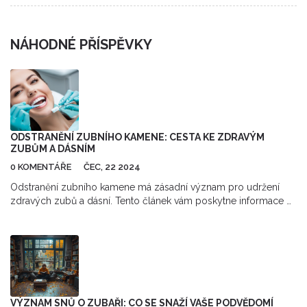
NÁHODNÉ PŘÍSPĚVKY
ODSTRANĚNÍ ZUBNÍHO KAMENE: CESTA KE ZDRAVÝM
ZUBŮM A DÁSNÍM
0 KOMENTÁŘE
ČEC, 22 2024
Odstranění zubního kamene má zásadní význam pro udržení
zdravých zubů a dásní. Tento článek vám poskytne informace o
tom, co je zubní kámen, jak vzniká a jaké jsou nejlepší metody
pro jeho odstranění. Dále se dozvíte o důležitosti pravidelné
zubní hygieny a o tom, jak předcházet vzniku zubního kamene.
VÝZNAM SNŮ O ZUBAŘI: CO SE SNAŽÍ VAŠE PODVĚDOMÍ