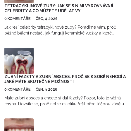
TETRACYKLINOVÉ ZUBY: JAK SE S NIMI VYROVNÁVAJÍ
CELEBRITY A CO MŮŽETE UDĚLAT VY
0 KOMENTÁŘE
ČEC, 4 2026
Jak řeší celebrity tetracyklinové zuby? Poradíme vám, proč
běžné bělení nestačí, jak fungují keramické vložky a které
metody skutečně fungují pro odstranění hlubokých skvrn.
ZUBNÍ FAZETY A ZUBNÍ ABSCES: PROČ SE K SOBĚ NEHODÍ A
JAKÉ MÁTE SKUTEČNÉ MOŽNOSTI
0 KOMENTÁŘE
ČEN, 9 2026
Máte zubní absces a chcete si dát fazety? Pozor, toto je vážná
chyba. Dozvíte se, proč nelze estetiku řešit před léčbou zánětu,
jaké jsou skutečné kroky k zachování zubu a kdy jsou fazety
opravdu vhodné.