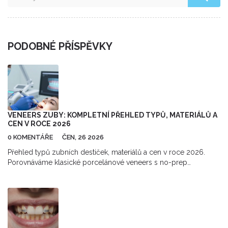
PODOBNÉ PŘÍSPĚVKY
VENEERS ZUBY: KOMPLETNÍ PŘEHLED TYPŮ, MATERIÁLŮ A
CEN V ROCE 2026
0 KOMENTÁŘE
ČEN, 26 2026
Přehled typů zubních destiček, materiálů a cen v roce 2026.
Porovnáváme klasické porcelánové veneers s no-prep
technikou a radíme, jak vybrat správnou cestu k ideálnímu
úsměvu.