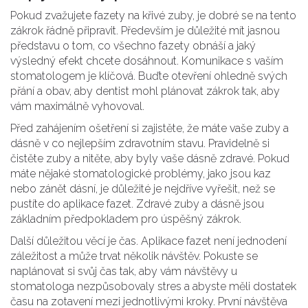
Pokud zvažujete fazety na křivé zuby, je dobré se na tento
zákrok řádně připravit. Především je důležité mít jasnou
představu o tom, co všechno fazety obnáší a jaký
výsledný efekt chcete dosáhnout. Komunikace s vaším
stomatologem je klíčová. Buďte otevření ohledně svých
přání a obav, aby dentist mohl plánovat zákrok tak, aby
vám maximálně vyhovoval.
Před zahájením ošetření si zajistěte, že máte vaše zuby a
dásně v co nejlepším zdravotním stavu. Pravidelně si
čistěte zuby a nitěte, aby byly vaše dásně zdravé. Pokud
máte nějaké stomatologické problémy, jako jsou kaz
nebo zánět dásní, je důležité je nejdříve vyřešit, než se
pustíte do aplikace fazet. Zdravé zuby a dásně jsou
základním předpokladem pro úspěšný zákrok.
Další důležitou věcí je čas. Aplikace fazet není jednodení
záležitost a může trvat několik návštěv. Pokuste se
naplánovat si svůj čas tak, aby vám návštěvy u
stomatologa nezpůsobovaly stres a abyste měli dostatek
času na zotavení mezi jednotlivými kroky. První návštěva