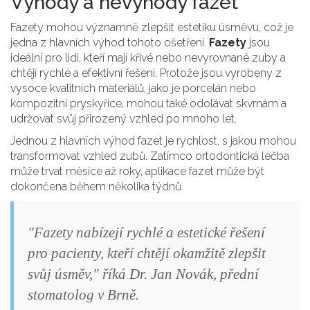
Výhody a nevýhody fazet
Fazety mohou významně zlepšit estetiku úsměvu, což je
jedna z hlavních výhod tohoto ošetření.
Fazety
jsou
ideální pro lidi, kteří mají křivé nebo nevyrovnané zuby a
chtějí rychlé a efektivní řešení. Protože jsou vyrobeny z
vysoce kvalitních materiálů, jako je porcelán nebo
kompozitní pryskyřice, mohou také odolávat skvrnám a
udržovat svůj přirozený vzhled po mnoho let.
Jednou z hlavních výhod fazet je rychlost, s jakou mohou
transformovat vzhled zubů. Zatímco ortodontická léčba
může trvat měsíce až roky, aplikace fazet může být
dokončena během několika týdnů.
"Fazety nabízejí rychlé a estetické řešení
pro pacienty, kteří chtějí okamžitě zlepšit
svůj úsměv," říká Dr. Jan Novák, přední
stomatolog v Brně.