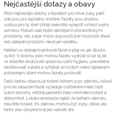
Nejčastější dotazy a obavy
Mezi nejčastější otázky o fazetách pro křivé zuby patří,
zda jsou pro každého vhodné. Fazety jsou skvělou
volbou pro ty, kteří chtějí okamžitě vylepšit vzhled svého
úsměvu. Pokud však trpíte vážnějšími ortodontickými
problémy, váš zubař může doporučit jiné možnosti, které
řeší základní problém, nikoli jen estetiku.
Někteří se obávají trvanlivosti fazet a ptají se, jak dlouho
vydrží. S dobrou péčí mohou fazety vydržet 10 až 15 let.
Je důležité dodržovat správnou ústní hygienu, pravidelně
navštěvovat zubaře a vyhýbat se tvrdým nebo lepkavým
potravinám, které mohou fazety poškodit.
Další častou obavou je bolest během a po zákroku. Ačkoli
proces nasazení fazet vyžaduje odstranění malé části
zubní skloviny, většina pacientů hlásí minimální bolest a
diskomfort. Lokální anestezie zajistí, že během zákroku
neucítíte bolest. Po zákroku mohou být zuby citlivé, ale
tento stav obvykle trvá jen několik dní.