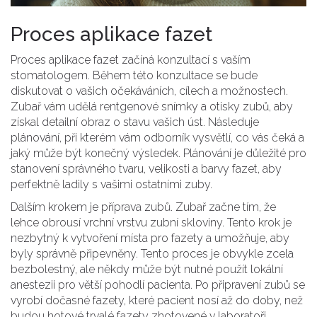
Proces aplikace fazet
Proces aplikace fazet začíná konzultací s vaším
stomatologem. Během této konzultace se bude
diskutovat o vašich očekáváních, cílech a možnostech.
Zubař vám udělá rentgenové snímky a otisky zubů, aby
získal detailní obraz o stavu vašich úst. Následuje
plánování, při kterém vám odborník vysvětlí, co vás čeká a
jaký může být konečný výsledek. Plánování je důležité pro
stanovení správného tvaru, velikosti a barvy fazet, aby
perfektně ladily s vašimi ostatními zuby.
Dalším krokem je příprava zubů. Zubař začne tím, že
lehce obrousí vrchní vrstvu zubní skloviny. Tento krok je
nezbytný k vytvoření místa pro fazety a umožňuje, aby
byly správně připevněny. Tento proces je obvykle zcela
bezbolestný, ale někdy může být nutné použít lokální
anestezii pro větší pohodlí pacienta. Po připravení zubů se
vyrobí dočasné fazety, které pacient nosí až do doby, než
budou hotové trvalé fazety zhotovené v laboratoři.