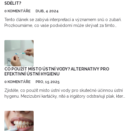
SDĚLIT?
0 KOMENTÁŘE
DUB, 4 2024
Tento článek se zabývá interpretací a významem snů o zubaři.
Prozkoumáme, co vaše podvědomí může skrývat za tímto
specifickým snem a jaké emoce nebo situace v reálném životě
mohou vést k tomu, že se ve vašich snech objevuje zubař.
Odhalíme, jak rozličné kontexty snu o zubaři mohou mít různé
významy a jak mohou být tyto sny spojeny s vašimi obavami,
zdravím nebo sebevědomím.
CO POUŽÍT MÍSTO ÚSTNÍ VODY? ALTERNATIVY PRO
EFEKTIVNÍ ÚSTNÍ HYGIENU
0 KOMENTÁŘE
PRO, 15 2025
Zjistěte, co použít místo ústní vody pro skutečně účinnou ústní
hygenu. Mezizubní kartáčky, nitě a irigátory odstraňují plak, který
ústní voda jen maskuje. Více o efektivních alternativách.