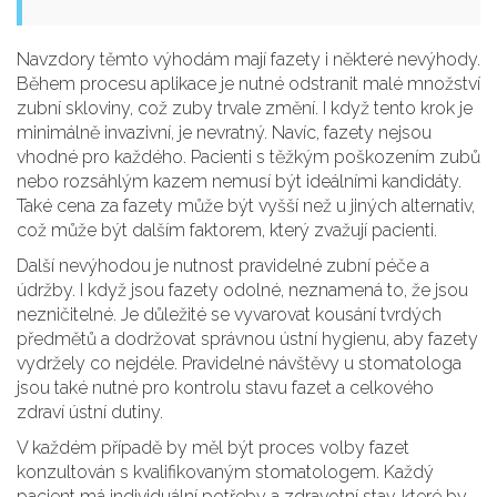
Navzdory těmto výhodám mají fazety i některé nevýhody.
Během procesu aplikace je nutné odstranit malé množství
zubní skloviny, což zuby trvale změní. I když tento krok je
minimálně invazivní, je nevratný. Navíc, fazety nejsou
vhodné pro každého. Pacienti s těžkým poškozením zubů
nebo rozsáhlým kazem nemusí být ideálními kandidáty.
Také cena za fazety může být vyšší než u jiných alternativ,
což může být dalším faktorem, který zvažují pacienti.
Další nevýhodou je nutnost pravidelné zubní péče a
údržby. I když jsou fazety odolné, neznamená to, že jsou
nezničitelné. Je důležité se vyvarovat kousání tvrdých
předmětů a dodržovat správnou ústní hygienu, aby fazety
vydržely co nejdéle. Pravidelné návštěvy u stomatologa
jsou také nutné pro kontrolu stavu fazet a celkového
zdraví ústní dutiny.
V každém případě by měl být proces volby fazet
konzultován s kvalifikovaným stomatologem. Každý
pacient má individuální potřeby a zdravotní stav, které by