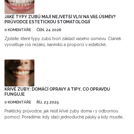
JAKÉ TYPY ZUBŮ MAJÍ NEJVĚTŠÍ VLIV NA VÁŠ ÚSMĚV?
PRŮVODCE ESTETICKOU STOMATOLOGIÍ
0 KOMENTÁŘE
ČEN, 24 2026
Zjistěte, které typy zubů tvoří základ vašeho úsměvu. Článek
vysvětluje roli řezáků, kaniniků a proporcí v estetické
stomatologii.
KŘIVÉ ZUBY: DOMÁCÍ OPRAVY A TIPY, CO OPRAVDU
FUNGUJE
0 KOMENTÁŘE
ŘÍJ, 23 2025
Praktický průvodce, jak řešit křivé zuby doma i s odbornou
pomocí. Poradíme, kdy stačí jednoduché pásky a kdy musíte
navštívit ortodontistu.