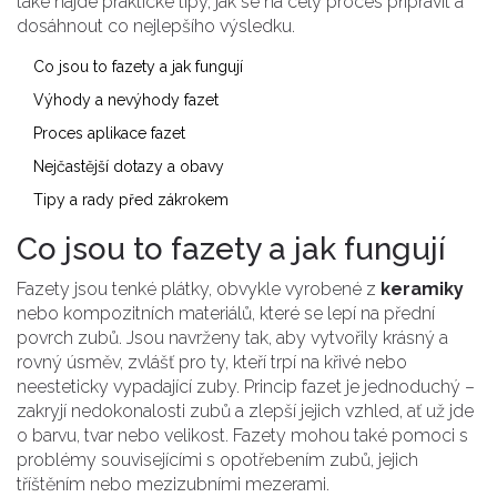
také najde praktické tipy, jak se na celý proces připravit a
dosáhnout co nejlepšího výsledku.
Co jsou to fazety a jak fungují
Výhody a nevýhody fazet
Proces aplikace fazet
Nejčastější dotazy a obavy
Tipy a rady před zákrokem
Co jsou to fazety a jak fungují
Fazety jsou tenké plátky, obvykle vyrobené z
keramiky
nebo kompozitních materiálů, které se lepí na přední
povrch zubů. Jsou navrženy tak, aby vytvořily krásný a
rovný úsměv, zvlášť pro ty, kteří trpí na křivé nebo
neesteticky vypadající zuby. Princip fazet je jednoduchý –
zakryjí nedokonalosti zubů a zlepší jejich vzhled, ať už jde
o barvu, tvar nebo velikost. Fazety mohou také pomoci s
problémy souvisejícími s opotřebením zubů, jejich
tříštěním nebo mezizubními mezerami.