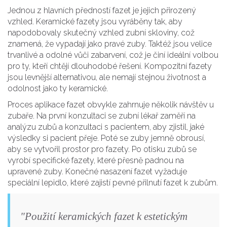
Jednou z hlavních předností fazet je jejich přirozený
vzhled. Keramické fazety jsou vyráběny tak, aby
napodobovaly skutečný vzhled zubní skloviny, což
znamená, že vypadají jako pravé zuby. Taktéž jsou velice
trvanlivé a odolné vůči zabarvení, což je činí ideální volbou
pro ty, kteří chtějí dlouhodobé řešení. Kompozitní fazety
jsou levnější alternativou, ale nemají stejnou životnost a
odolnost jako ty keramické.
Proces aplikace fazet obvykle zahrnuje několik návštěv u
zubaře. Na první konzultaci se zubní lékař zaměří na
analýzu zubů a konzultaci s pacientem, aby zjistil, jaké
výsledky si pacient přeje. Poté se zuby jemně obrousí,
aby se vytvořil prostor pro fazety. Po otisku zubů se
vyrobí specifické fazety, které přesně padnou na
upravené zuby. Konečné nasazení fazet vyžaduje
speciální lepidlo, které zajistí pevné přilnutí fazet k zubům.
"Použití keramických fazet k estetickým