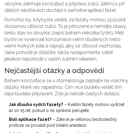
obvykle zahrnuje konzultaci a přípravu zubů, zatímco při
dalších návštěvách dochází k samotné aplikaci fazet.
Pomohlo by, kdybyste věděli, že fazety mohou způsobit
dočasnou citlivost zubů. To je přirozené a nemějte obavy,
tento stav se obvykle zlepší během několika týdnů. Měli
byste se vyvarovat konzumace velmi studených nebo
velmi horkých jídel a nápojů, aby se citlivost nezhoršila.
Vaše pohodlí je důležité, takže nezapomeňte sdílet
jakékoli nepohodlí s vaším zubním lékařem.
Nejčastější otázky a odpovědi
Během konzultace se u stomatologa zeptejte na všechny
otázky, které vás napadnou. Čím více budete vědět, tím
lépe budete připraveni. Zde je několik častých dotazů:
Jak dlouho vydrží fazety?
– Kvalitní fazety mohou vydržet
až 10-15 let, pokud o ně správně pečujete.
Bolí aplikace fazet?
– Zákrok je většinou bezbolestný,
protože se provádí pod lokální anestezií.