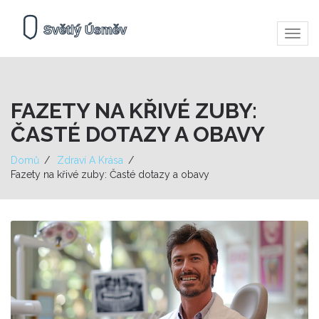
Zobra
navig
FAZETY NA KŘIVÉ ZUBY:
ČASTÉ DOTAZY A OBAVY
Domů
Zdraví A Krása
Fazety na křivé zuby: Časté dotazy a obavy