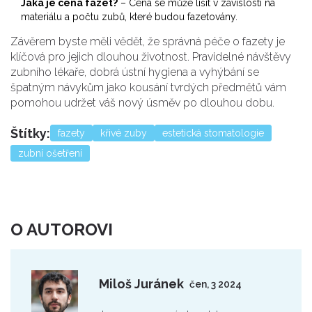
Jaká je cena fazet?
– Cena se může lišit v závislosti na
materiálu a počtu zubů, které budou fazetovány.
Závěrem byste měli vědět, že správná péče o fazety je
klíčová pro jejich dlouhou životnost. Pravidelné návštěvy
zubního lékaře, dobrá ústní hygiena a vyhýbání se
špatným návykům jako kousání tvrdých předmětů vám
pomohou udržet váš nový úsměv po dlouhou dobu.
Štítky:
fazety
křivé zuby
estetická stomatologie
zubní ošetření
O AUTOROVI
Miloš Juránek
čen, 3 2024