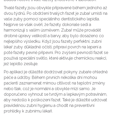
Trvalé fazety jsou obvykle připravené během jednoho až
dvou týdnů. Po obdržení trvalých fazet je zubař umístí na
vaše zuby pomocí speciálního dentistického lepidla.
Nejprve se však ověří, že fazety dokonale sedí a
harmonizují s vaším úsměvem. Zubař může provádět
drobné úpravy velikosti a barvy, aby bylo dosaženo co
nejlepšího výsledku. Když jsou fazety perfektní, zubní
lékař zuby důkladně očistí, připraví povrch na lepení a
poté fazety pevně připevní. Pro zvýšení pevnosti fazet se
používá speciální světlo, které aktivuje chemickou reakci,
jež lepidlo zesiluje.
Po aplikaci je důležité dodržovat pokyny zubaře ohledně
péče a údržby. Během prvních několika dní mohou
pacienti zaznamenat mírnou citlivost na teplotní změny
nebo tlak, což je normální a obvykle mizí samo. Je
doporučeno vyhnout se tvrdým a lepkavým potravinám,
aby nedošlo k poškození fazet. Také je důležité udržovat
pravidelnou zubní hygienu a chodit na preventivní
prohlídky k zubnímu lékaři.