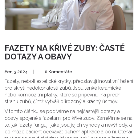
FAZETY NA KŘIVÉ ZUBY: ČASTÉ
DOTAZY A OBAVY
čen, 3 2024
|
0 Komentáře
Fazety, neboli estetické krytky, představují inovativní řešení
pro skrytí nedokonalostí zubů. Jsou tenké keramické
nebo kompozitní plátky, které se připevňují na přední
stranu zubů, čímž vytváří přirozený a krásný úsměv.
V tomto článku se podíváme na nejčastější dotazy a
obavy spojené s fazetami pro křivé zuby. Zaměříme se na
to, jak fazety fungují, jaké jsou jejich výhody a nevýhody, a
co může pacient očekávat během aplikace a po ní. Čtenář