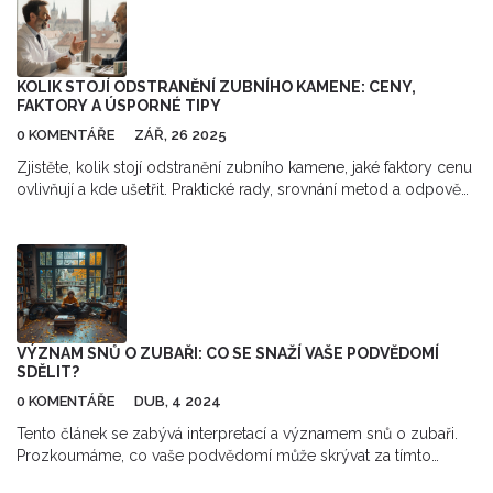
KOLIK STOJÍ ODSTRANĚNÍ ZUBNÍHO KAMENE: CENY,
FAKTORY A ÚSPORNÉ TIPY
0 KOMENTÁŘE
ZÁŘ, 26 2025
Zjistěte, kolik stojí odstranění zubního kamene, jaké faktory cenu
ovlivňují a kde ušetřit. Praktické rady, srovnání metod a odpovědi
na časté dotazy.
VÝZNAM SNŮ O ZUBAŘI: CO SE SNAŽÍ VAŠE PODVĚDOMÍ
SDĚLIT?
0 KOMENTÁŘE
DUB, 4 2024
Tento článek se zabývá interpretací a významem snů o zubaři.
Prozkoumáme, co vaše podvědomí může skrývat za tímto
specifickým snem a jaké emoce nebo situace v reálném životě