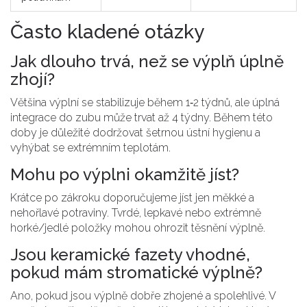
Často kladené otázky
Jak dlouho trvá, než se výplň úplně
zhojí?
Většina výplní se stabilizuje během 1‑2 týdnů, ale úplná
integrace do zubu může trvat až 4 týdny. Během této
doby je důležité dodržovat šetrnou ústní hygienu a
vyhýbat se extrémním teplotám.
Mohu po výplni okamžitě jíst?
Krátce po zákroku doporučujeme jíst jen měkké a
nehořlavé potraviny. Tvrdé, lepkavé nebo extrémně
horké/jedlé položky mohou ohrozit těsnění výplně.
Jsou keramické fazety vhodné,
pokud mám stromatické výplně?
Ano, pokud jsou výplně dobře zhojené a spolehlivé. V