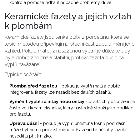
kontrola pomůže odhalit případné problémy dříve.
Keramické fazety a jejich vztah
k plombám
Keramické fazety jsou tenké pláty z porcelánu, které se
lepicí metodou připevňují na přední část zubu a mění jeho
vzhled. Pokud máte již nasazenou výplň, je důležité, aby
byla dobře zhojená a stabilní, protože fazeta bude na
výplň navázána.
Typické scénáře:
Plomba před fazetou
- pokud je výplň malá a dobře
integrovaná, fazety lze nasadit bez dalších zásahů.
Vyměnit výplň za inlay nebo onlay
- u větších poškození se
často volí keramický inlay, který následně slouží jako podklad
pro fazetu.
Úprava dásní
- pokud je výplň umístěna těsně pod dásní,
může být nutné provést mírné odsazení dásně, aby fazeta
neseděla příliš nízko.