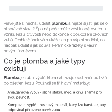
Právě jste si nechali udělat
plombu
a nejste si jisti, jak se o
ni správně starat? Špatná péče může vést k opětovnému
vzniku kazu, citlivosti nebo dokonce k poškození okolních
zubů. Tenhle článek vám ukáže, co po výplni nedělat, co
naopak udělat a jak souvisí keramické fazety s vaším
novým úsměvem.
Co je plomba a jaké typy
existují
Plomba
je zubní výplň, která nahrazuje odstraněnou tkáň
po ošetření kazu. Používají se tři hlavní materiály:
Amalgámová výplň - slitina stříbra, mědi a cínu, známá pro
svou pevnost.
Kompozitní výplň - resinový materiál, který lze barvit tak, aby
odpovídal přirozené barvě zubu.