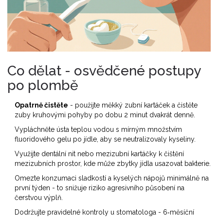
Co dělat - osvědčené postupy
po plombě
Opatrně čistěte
- použijte měkký zubní kartáček a čistěte
zuby kruhovými pohyby po dobu 2 minut dvakrát denně.
Vypláchněte ústa teplou vodou s mírným množstvím
fluoridového gelu
po jídle, aby se neutralizovaly kyseliny.
Využijte dentální nit nebo mezizubní kartáčky k čištění
mezizubních prostor, kde může zbytky jídla usazovat bakterie.
Omezte konzumaci sladkostí a kyselých nápojů minimálně na
první týden - to snižuje riziko agresivního působení na
čerstvou výplň.
Dodržujte pravidelné kontroly u
stomatologa
- 6‑měsíční