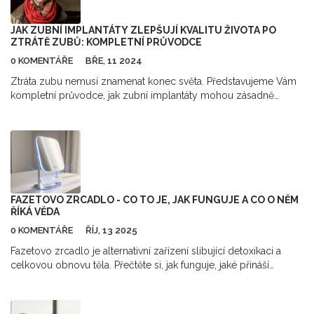
JAK ZUBNÍ IMPLANTÁTY ZLEPŠUJÍ KVALITU ŽIVOTA PO
ZTRÁTĚ ZUBŮ: KOMPLETNÍ PRŮVODCE
0 KOMENTÁŘE
BŘE, 11 2024
Ztráta zubu nemusí znamenat konec světa. Představujeme Vám
kompletní průvodce, jak zubní implantáty mohou zásadně
zlepšit Vaše každodenní život. Od estetických výhod po
zlepšení funkčnosti a sebevědomí, zubní implantáty nabízejí
řešení, které je blízké přirozenému stavu. Zjistěte, proč jsou
implantáty často považovány za nejlepší variantu náhrady
chybějících zubů a jak mohou pozitivně ovlivnit váš život.
FAZETOVO ZRCADLO - CO TO JE, JAK FUNGUJE A CO O NĚM
ŘÍKÁ VĚDA
0 KOMENTÁŘE
ŘÍJ, 13 2025
Fazetovo zrcadlo je alternativní zařízení slibující detoxikaci a
celkovou obnovu těla. Přečtěte si, jak funguje, jaké přináší
výhody a co o něm říká věda.