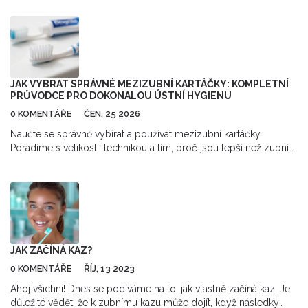
JAK VYBRAT SPRÁVNÉ MEZIZUBNÍ KARTÁČKY: KOMPLETNÍ
PRŮVODCE PRO DOKONALOU ÚSTNÍ HYGIENU
0 KOMENTÁŘE
ČEN, 25 2026
Naučte se správně vybírat a používat mezizubní kartáčky.
Poradíme s velikostí, technikou a tím, proč jsou lepší než zubní
nit pro zdraví dásní.
JAK ZAČÍNÁ KAZ?
0 KOMENTÁŘE
ŘÍJ, 13 2023
Ahoj všichni! Dnes se podíváme na to, jak vlastně začíná kaz. Je
důležité vědět, že k zubnímu kazu může dojít, když následky