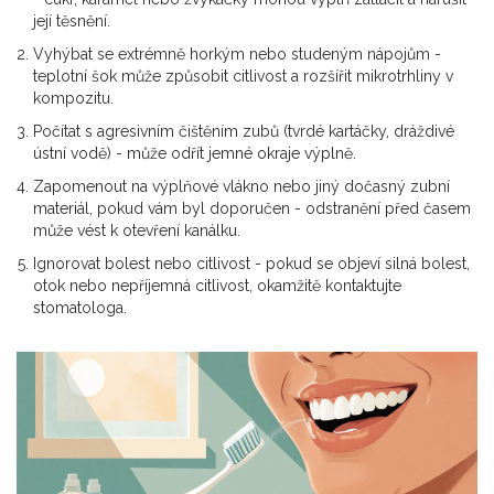
její těsnění.
Vyhýbat se extrémně horkým nebo studeným nápojům -
teplotní šok může způsobit citlivost a rozšířit mikrotrhliny v
kompozitu.
Počítat s agresivním čištěním zubů (tvrdé kartáčky, dráždivé
ústní vodě) - může odřít jemné okraje výplně.
Zapomenout na výplňové vlákno nebo jiný dočasný zubní
materiál, pokud vám byl doporučen - odstranění před časem
může vést k otevření kanálku.
Ignorovat bolest nebo citlivost - pokud se objeví silná bolest,
otok nebo nepříjemná citlivost, okamžitě kontaktujte
stomatologa.