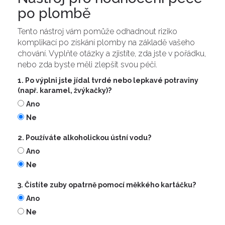
po plombě
Tento nástroj vám pomůže odhadnout riziko
komplikací po získání plomby na základě vašeho
chování. Vyplňte otázky a zjistíte, zda jste v pořádku,
nebo zda byste měli zlepšit svou péči.
1. Po výplni jste jídal tvrdé nebo lepkavé potraviny
(např. karamel, žvýkačky)?
Ano
Ne
2. Používáte alkoholickou ústní vodu?
Ano
Ne
3. Čistíte zuby opatrně pomocí měkkého kartáčku?
Ano
Ne