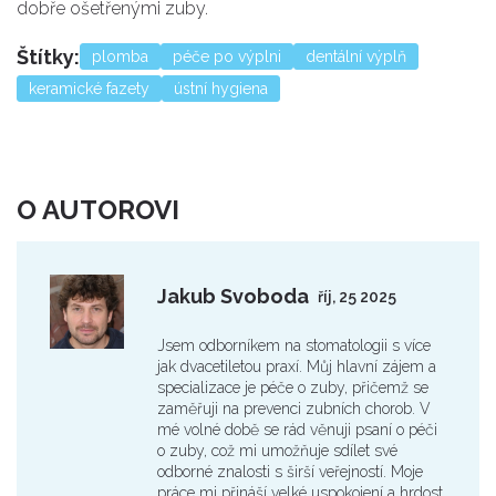
dobře ošetřenými zuby.
Štítky:
plomba
péče po výplni
dentální výplň
keramické fazety
ústní hygiena
O AUTOROVI
Jakub Svoboda
říj, 25 2025
Jsem odborníkem na stomatologii s více
jak dvacetiletou praxí. Můj hlavní zájem a
specializace je péče o zuby, přičemž se
zaměřuji na prevenci zubních chorob. V
mé volné době se rád věnuji psaní o péči
o zuby, což mi umožňuje sdílet své
odborné znalosti s širší veřejností. Moje
práce mi přináší velké uspokojení a hrdost,