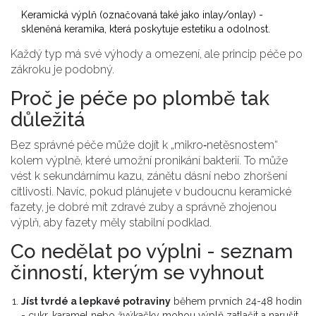
Keramická výplň (označovaná také jako inlay/onlay) -
skleněná keramika, která poskytuje estetiku a odolnost.
Každý typ má své výhody a omezení, ale princip péče po
zákroku je podobný.
Proč je péče po plombě tak
důležitá
Bez správné péče může dojít k „mikro‑netěsnostem“
kolem výplně, které umožní pronikání bakterií. To může
vést k sekundárnímu kazu, zánětu dásní nebo zhoršení
citlivosti. Navíc, pokud plánujete v budoucnu keramické
fazety, je dobré mít zdravé zuby a správně zhojenou
výplň, aby fazety měly stabilní podklad.
Co nedělat po výplni - seznam
činností, kterým se vyhnout
Jíst tvrdé a lepkavé potraviny
během prvních 24-48 hodin
- cukr, karamel nebo žvýkačky mohou výplň zatlačit a narušit