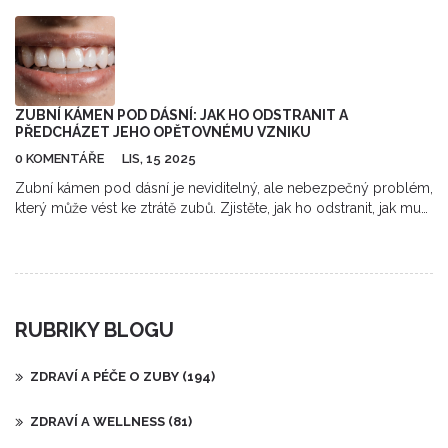
mohou vést k tomu, že se ve vašich snech objevuje zubař.
Odhalíme, jak rozličné kontexty snu o zubaři mohou mít různé
významy a jak mohou být tyto sny spojeny s vašimi obavami,
zdravím nebo sebevědomím.
ZUBNÍ KÁMEN POD DÁSNÍ: JAK HO ODSTRANIT A
PŘEDCHÁZET JEHO OPĚTOVNÉMU VZNIKU
0 KOMENTÁŘE
LIS, 15 2025
Zubní kámen pod dásní je neviditelný, ale nebezpečný problém,
který může vést ke ztrátě zubů. Zjistěte, jak ho odstranit, jak mu
předcházet a proč domácí metody nestačí.
RUBRIKY BLOGU
ZDRAVÍ A PÉČE O ZUBY
(194)
ZDRAVÍ A WELLNESS
(81)