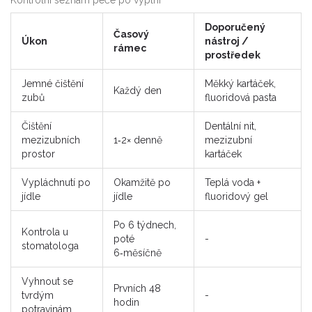
Kontrolní seznam péče po výplni
Doporučený
Časový
Úkon
nástroj /
rámec
prostředek
Jemné čištění
Měkký kartáček,
Každý den
zubů
fluoridová pasta
Čištění
Dentální nit,
mezizubních
1‑2× denně
mezizubní
prostor
kartáček
Vypláchnutí po
Okamžitě po
Teplá voda +
jídle
jídle
fluoridový gel
Po 6 týdnech,
Kontrola u
poté
-
stomatologa
6‑měsíčně
Vyhnout se
Prvních 48
tvrdým
-
hodin
potravinám