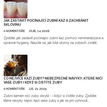
JAK ZASTAVIT POČÍNAJÍCÍ ZUBNÍ KAZ A ZACHRÁNIT
SKLOVINU
0 KOMENTÁŘE
DUB, 14 2026
Zjistěte, jak zastavit počínající zubní kaz pomocí remineralizace a
správné hygieny. Naučte se, jak bílé skvrny na zubech zvrátit
dříve, než budou potřeba plomby.
CO NEJVÍCE KAZÍ ZUBY? NEBEZPEČNÉ NÁVYKY, KTERÉ NIČÍ
VAŠE ZUBY I KDYŽ SI ČISTÍTE ZUBY
0 KOMENTÁŘE
LIS, 21 2025
Zubní kámen ničí zuby skrytě - i když si čistíte zuby. Zjistěte,
které návyky nejvíc kazí vaše zuby a jak se jim vyhnout.
Odstranění kamene je jednoduché - pokud víte, co dělat.