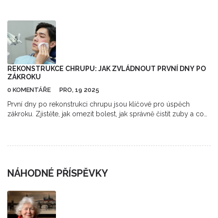
špatné ústní hygieny neřešíme. Ráda bych s vámi sdílela, jak se
tomu můžeme vyhnout a jak si chránit zuby před poškozením.
Budeme se bavit jak o prvních známkách kazů, tak o tom, jaké
kroky podniknout, abychom předešli zubnímu kazu.
REKONSTRUKCE CHRUPU: JAK ZVLÁDNOUT PRVNÍ DNY PO
ZÁKROKU
0 KOMENTÁŘE
PRO, 19 2025
První dny po rekonstrukci chrupu jsou klíčové pro úspěch
zákroku. Zjistěte, jak omezit bolest, jak správně čistit zuby a co
jíst, aby se vaše nové zuby dlouho vydržely.
NÁHODNÉ PŘÍSPĚVKY