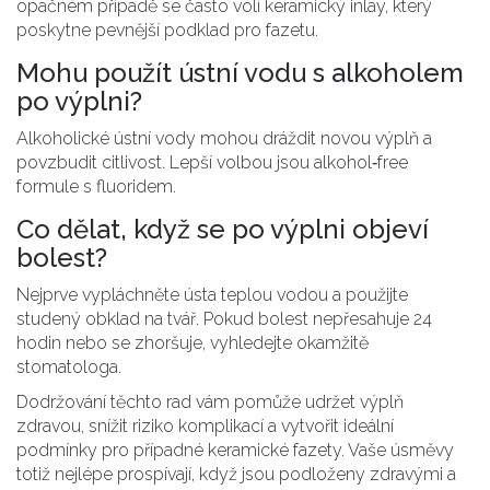
opačném případě se často volí keramický inlay, který
poskytne pevnější podklad pro fazetu.
Mohu použít ústní vodu s alkoholem
po výplni?
Alkoholické ústní vody mohou dráždit novou výplň a
povzbudit citlivost. Lepší volbou jsou alkohol‑free
formule s fluoridem.
Co dělat, když se po výplni objeví
bolest?
Nejprve vypláchněte ústa teplou vodou a použijte
studený obklad na tvář. Pokud bolest nepřesahuje 24
hodin nebo se zhoršuje, vyhledejte okamžitě
stomatologa.
Dodržování těchto rad vám pomůže udržet výplň
zdravou, snížit riziko komplikací a vytvořit ideální
podmínky pro případné keramické fazety. Vaše úsměvy
totiž nejlépe prospívají, když jsou podloženy zdravými a