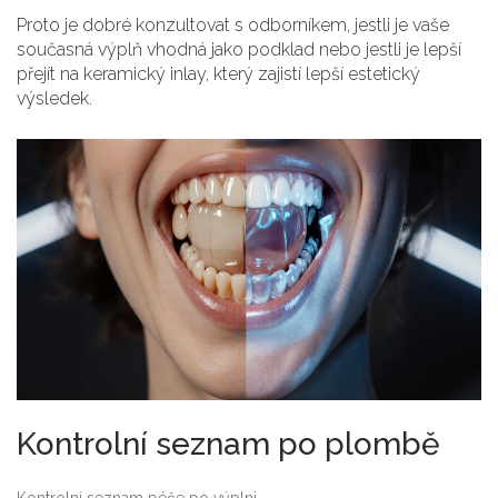
Proto je dobré konzultovat s odborníkem, jestli je vaše
současná výplň vhodná jako podklad nebo jestli je lepší
přejít na keramický inlay, který zajistí lepší estetický
výsledek.
Kontrolní seznam po plombě