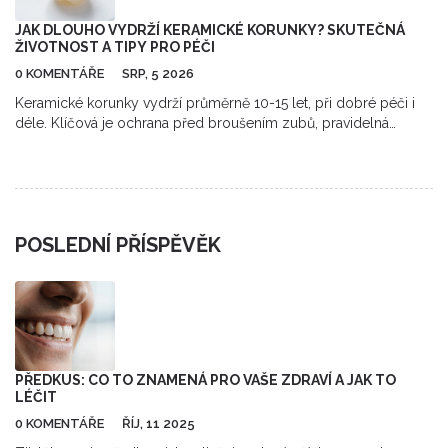
JAK DLOUHO VYDRŽÍ KERAMICKÉ KORUNKY? SKUTEČNÁ
ŽIVOTNOST A TIPY PRO PÉČI
0 KOMENTÁŘE
SRP, 5 2026
Keramické korunky vydrží průměrně 10-15 let, při dobré péči i
déle. Klíčová je ochrana před broušením zubů, pravidelná
hygiena a vyhýbání se tvrdým potravinám. Přečtěte si, jak
prodloužit jejich životnost.
POSLEDNÍ PŘÍSPĚVĚK
PŘEDKUS: CO TO ZNAMENÁ PRO VAŠE ZDRAVÍ A JAK TO
LÉČIT
0 KOMENTÁŘE
ŘÍJ, 11 2025