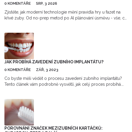
0 KOMENTÁŘE
SRP, 3 2026
Zjistěte, jak moderní technologie mění pravidla hry u fazet na
křivé zuby. Od no-prep metod po AI plánování úsměvu - vše, co
potřebujete vědět v roce 2026.
JAK PROBÍHÁ ZAVEDENÍ ZUBNÍHO IMPLANTÁTU?
0 KOMENTÁŘE
ZÁŘ, 3 2023
Co byste měli vědět o procesu zavedení zubního implantátu?
Tento článek vám podrobně vysvětlí, jak celý proces probíhá.
Jako vášnivý blogger, který se zajímá o dentální péči, vám řeknu,
co můžete očekávat, jak se připravit a jak se o svůj nový
implantát starat. Vězte, že starost o vaše zuby je důležitá pro
vaše celkové zdraví a že zubní implantáty mohou skvěle zlepšit
váš úsměv a sebevědomí.
POROVNÁNÍ ZNAČEK MEZIZUBNÍCH KARTÁČKŮ: