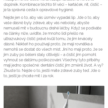
doplněk. Kombinace těchto tří věcí – kartáček, nit, čistič –
je ta správná cesta k opravdové hygieně.
Nejde jen o to, aby vás úsměv vypadal líp. Jde o to, aby
vaše dásně byly zdravé, aby vás nebolely, abyste
nemuseli mít v budoucnu drahé léčby. Když se podíváte
na články níže, uvidíte, že mnoho lidí přešlo na
ultrazvukový čistič právě kvůli tomu, že jim krvácely
dásně. Někteří ho používají proto, že mají rovnátka a
nemohli se dostat do všech míst. Jiní ho mají proto, že se
jim zuby po bělení staly citlivější – a čistič jim pomohl
vyhnout se dalšímu poškozování. Všechny tyto příběhy
mají jedno společné: dentální čistič jim změnil život. A vy?
Zkuste to. Nejde o to, jestli máte zdravé zuby teď. Jde o
to, jestli je chcete mít i za rok.