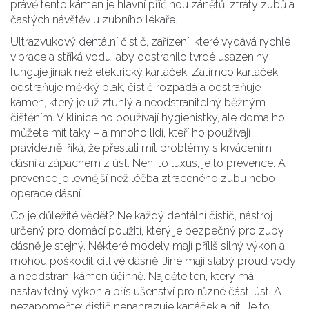
právě tento kámen je hlavní příčinou zánětů, ztráty zubů a
častých návštěv u zubního lékaře.
Ultrazvukový
dentální čistič
,
zařízení, které vydává rychlé
vibrace a stříká vodu, aby odstranilo tvrdé usazeniny
funguje jinak než elektrický kartáček. Zatímco kartáček
odstraňuje měkký plak, čistič rozpadá a odstraňuje
kámen, který je už ztuhlý a neodstranitelný běžným
čištěním. V klinice ho používají hygienistky, ale doma ho
můžete mít taky – a mnoho lidí, kteří ho používají
pravidelně, říká, že přestali mít problémy s krvácením
dásní a zápachem z úst. Není to luxus, je to prevence. A
prevence je levnější než léčba ztraceného zubu nebo
operace dásní.
Co je důležité vědět? Ne každý
dentální čistič
,
nástroj
určený pro domácí použití, který je bezpečný pro zuby i
dásně
je stejný. Některé modely mají příliš silný výkon a
mohou poškodit citlivé dásně. Jiné mají slabý proud vody
a neodstraní kámen účinně. Najděte ten, který má
nastavitelný výkon a příslušenství pro různé části úst. A
nezapomeňte: čistič nenahrazuje kartáček a nit. Je to