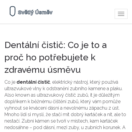
Zobra
navig
Dentální čistič: Co je to a
proč ho potřebujete k
zdravému úsměvu
Co je
dentální čistič
,
elektrický nástroj, který používá
ultrazvukové vlny k odstranění zubního kamene a plaku
.
Also known as
ultrazvukový čistič zubů
, it je důležitým
doplňkem k běžnému čištění zubů, který vám pomůže
vyhnout se krvácení dásní a nevolnému zápachu z úst.
Mnoho lidí si myslí, že stačí mít dobrý kartáček a nit, ale to
nestačí. Zubní kámen se tvoří v místech, kam kartáček
nedosáhne – pod dásní, mezi zuby, u zubních korunek. A