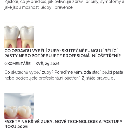
Zjistěte, co je předkus, jak ovlivňuje zdraví, příčiny, symptomy a
jaké jsou možnosti léčby i prevence.
CO OPRAVDU VYBĚLÍ ZUBY: SKUTEČNĚ FUNGUJÍ BĚLÍCÍ
PASTY NEBO POTŘEBUJETE PROFESIONÁLNÍ OŠETŘENÍ?
0 KOMENTÁŘE
KVĚ, 29 2026
Co skutečně vybělí zuby? Poradíme vám, zda stačí bělící pasta
nebo potřebujete profesionální ošetření. Zjistěte pravdu o
účincích past, rizicích a tipy pro trvale krásný úsměv.
FAZETY NA KŘIVÉ ZUBY: NOVÉ TECHNOLOGIE A POSTUPY
ROKU 2026