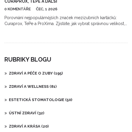
CURAPROX, TEPE A DALŠÍ
0 KOMENTÁŘE
ČEC, 1 2026
Porovnání nejpopulárnějších značek mezizubních kartáčků:
Curaprox, TePe a ProXima. Zjistěte, jak vybrat správnou velikost,
naučte se správnou techniku čištění a dozvěděte se, proč jsou
kartáčky lepší než zubní nit.
RUBRIKY BLOGU
ZDRAVÍ A PÉČE O ZUBY
(195)
ZDRAVÍ A WELLNESS
(81)
ESTETICKÁ STOMATOLOGIE
(50)
ÚSTNÍ ZDRAVÍ
(32)
ZDRAVÍ A KRÁSA
(20)