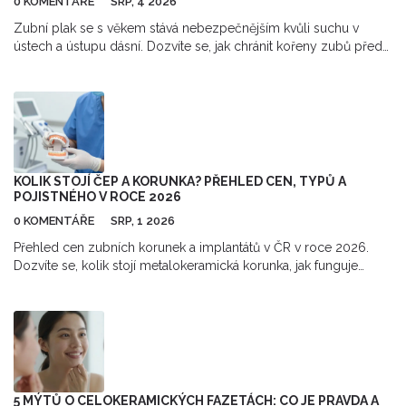
0 KOMENTÁŘE
SRP, 4 2026
Zubní plak se s věkem stává nebezpečnějším kvůli suchu v
ústech a ústupu dásní. Dozvíte se, jak chránit kořeny zubů před
kazem a jak bojuje proti parodontóze.
KOLIK STOJÍ ČEP A KORUNKA? PŘEHLED CEN, TYPŮ A
POJISTNÉHO V ROCE 2026
0 KOMENTÁŘE
SRP, 1 2026
Přehled cen zubních korunek a implantátů v ČR v roce 2026.
Dozvíte se, kolik stojí metalokeramická korunka, jak funguje
přispěvek pojišťovny a jak vybrat správný materiál.
5 MÝTŮ O CELOKERAMICKÝCH FAZETÁCH: CO JE PRAVDA A