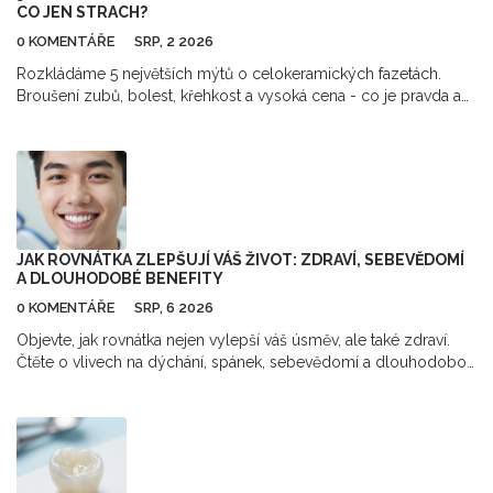
CO JEN STRACH?
0 KOMENTÁŘE
SRP, 2 2026
Rozkládáme 5 největších mýtů o celokeramických fazetách.
Broušení zubů, bolest, křehkost a vysoká cena - co je pravda a
co jen strach? Přečtěte si fakta.
JAK ROVNÁTKA ZLEPŠUJÍ VÁŠ ŽIVOT: ZDRAVÍ, SEBEVĚDOMÍ
A DLOUHODOBÉ BENEFITY
0 KOMENTÁŘE
SRP, 6 2026
Objevte, jak rovnátka nejen vylepší váš úsměv, ale také zdraví.
Čtěte o vlivech na dýchání, spánek, sebevědomí a dlouhodobou
údržbu chrupu.