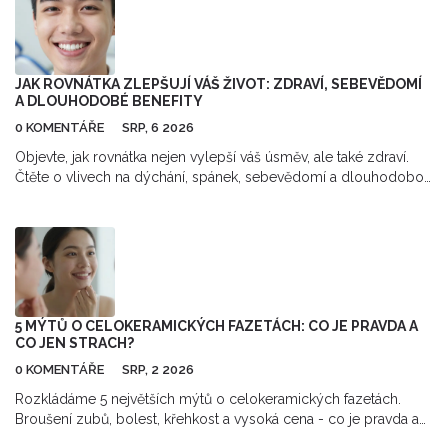
JAK ROVNÁTKA ZLEPŠUJÍ VÁŠ ŽIVOT: ZDRAVÍ, SEBEVĚDOMÍ
A DLOUHODOBÉ BENEFITY
0 KOMENTÁŘE
SRP, 6 2026
Objevte, jak rovnátka nejen vylepší váš úsměv, ale také zdraví.
Čtěte o vlivech na dýchání, spánek, sebevědomí a dlouhodobou
údržbu chrupu.
5 MÝTŮ O CELOKERAMICKÝCH FAZETÁCH: CO JE PRAVDA A
CO JEN STRACH?
0 KOMENTÁŘE
SRP, 2 2026
Rozkládáme 5 největších mýtů o celokeramických fazetách.
Broušení zubů, bolest, křehkost a vysoká cena - co je pravda a
co jen strach? Přečtěte si fakta.