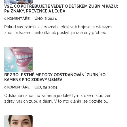
VŠE, CO POTŘEBUJETE VĚDĚT O DĚTSKÉM ZUBNÍM KAZU:
PŘÍZNAKY, PREVENCE A LÉČBA
0 KOMENTÁŘE
ÚNO, 8 2024
Pokud vás zajímá, jak poznat a efektivně bojovat s dětským
zubním kazem, tento článek poskytuje ucelený přehled.
Odhalíme, jak vypadá dětský kaz, jaké jsou jeho příznaky a stadia
rozvoje. Dozvíte se nejen, jak jej předcházet, ale i jaké jsou
nejúčinnější metody léčby. Vyzbrojte se důležitými informacemi
a udržte zuby vašich dětí zdravé.
BEZBOLESTNÉ METODY ODSTRAŇOVÁNÍ ZUBNÍHO
KAMENE PRO ZDRAVÝ ÚSMĚV
0 KOMENTÁŘE
LED, 25 2024
Odstranění zubního kamene je důležitým krokem k udržení
zdraví vašich zubů a dásní. V tomto článku se dozvíte o
bezbolestných metodách, které pomohou udržet váš úsměv
krásný a zdravý. Vyvrátíme mýty a poskytneme užitečné tipy, jak
předcházet tvorbě zubního kamene a jaké existují moderní
technologie pro jeho odstranění bez nepříjemných pocitů.