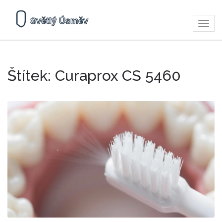
Zobra
navig
Štítek: Curaprox CS 5460