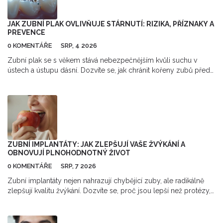
JAK ZUBNÍ PLAK OVLIVŇUJE STÁRNUTÍ: RIZIKA, PŘÍZNAKY A
PREVENCE
0 KOMENTÁŘE
SRP, 4 2026
Zubní plak se s věkem stává nebezpečnějším kvůli suchu v
ústech a ústupu dásní. Dozvíte se, jak chránit kořeny zubů před
kazem a jak bojuje proti parodontóze.
ZUBNÍ IMPLANTÁTY: JAK ZLEPŠUJÍ VAŠE ŽVÝKÁNÍ A
OBNOVUJÍ PLNOHODNOTNÝ ŽIVOT
0 KOMENTÁŘE
SRP, 7 2026
Zubní implantáty nejen nahrazují chybějící zuby, ale radikálně
zlepšují kvalitu žvýkání. Dozvíte se, proč jsou lepší než protézy,
jak funguje osteointegrace a co vás čeká během léčby.