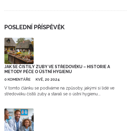
POSLEDNÍ PŘÍSPĚVĚK
JAK SE ČISTILY ZUBY VE STŘEDOVĚKU – HISTORIE A
METODY PÉČE O ÚSTNÍ HYGIENU
0 KOMENTÁŘE
KVĚ, 20 2024
V tomto článku se podíváme na způsoby, jakými si lidé ve
středověku čistili zuby a starali se o ústní hygienu.
Prozkoumáme různé metody, materiály a nástroje, které byly
tehdy používány. Navíc se dozvíte zajímavé historické fakty, které
mohou být užitečné a poučné.