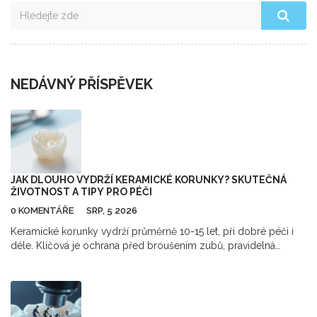
NEDÁVNÝ PŘÍSPĚVEK
JAK DLOUHO VYDRŽÍ KERAMICKÉ KORUNKY? SKUTEČNÁ
ŽIVOTNOST A TIPY PRO PÉČI
0 KOMENTÁŘE
SRP, 5 2026
Keramické korunky vydrží průměrně 10-15 let, při dobré péči i
déle. Klíčová je ochrana před broušením zubů, pravidelná
hygiena a vyhýbání se tvrdým potravinám. Přečtěte si, jak
prodloužit jejich životnost.