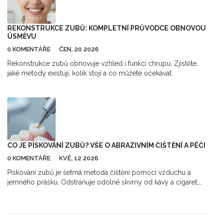
REKONSTRUKCE ZUBŮ: KOMPLETNÍ PRŮVODCE OBNOVOU
ÚSMĚVU
0 KOMENTÁŘE
ČEN, 20 2026
Rekonstrukce zubů obnovuje vzhled i funkci chrupu. Zjistěte,
jaké metody existují, kolik stojí a co můžete očekávat.
CO JE PÍSKOVÁNÍ ZUBŮ? VŠE O ABRAZIVNÍM ČIŠTĚNÍ A PÉČI
0 KOMENTÁŘE
KVĚ, 12 2026
Pískování zubů je šetrná metoda čištění pomocí vzduchu a
jemného prášku. Odstraňuje odolné skvrny od kávy a cigaret,
zlepšuje vzhled zubů a prevencuje záněty dásní. Zjistěte více o
postupu.