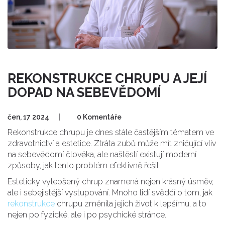
REKONSTRUKCE CHRUPU A JEJÍ
DOPAD NA SEBEVĚDOMÍ
čen, 17 2024
|
0 Komentáře
Rekonstrukce chrupu je dnes stále častějším tématem ve
zdravotnictví a estetice. Ztráta zubů může mít zničující vliv
na sebevědomí člověka, ale naštěstí existují moderní
způsoby, jak tento problém efektivně řešit.
Esteticky vylepšený chrup znamená nejen krásný úsměv,
ale i sebejistější vystupování. Mnoho lidí svědčí o tom, jak
rekonstrukce
chrupu změnila jejich život k lepšímu, a to
nejen po fyzické, ale i po psychické stránce.