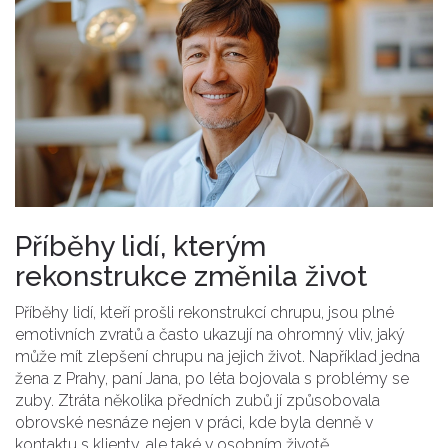
Příběhy lidí, kterým
rekonstrukce změnila život
Příběhy lidí, kteří prošli rekonstrukcí chrupu, jsou plné
emotivních zvratů a často ukazují na ohromný vliv, jaký
může mít zlepšení chrupu na jejich život. Například jedna
žena z Prahy, paní Jana, po léta bojovala s problémy se
zuby. Ztráta několika předních zubů jí způsobovala
obrovské nesnáze nejen v práci, kde byla denně v
kontaktu s klienty, ale také v osobním životě.