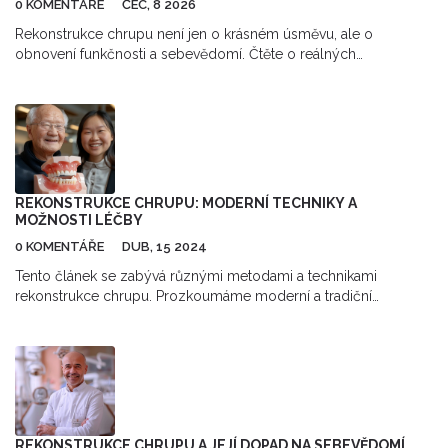
0 KOMENTÁŘE
ČEC, 8 2026
Rekonstrukce chrupu není jen o krásném úsměvu, ale o
obnovení funkčnosti a sebevědomí. Čtěte o reálných
zkušenostech pacientů s implantáty, korunami a keramikou.
REKONSTRUKCE CHRUPU: MODERNÍ TECHNIKY A
MOŽNOSTI LÉČBY
0 KOMENTÁŘE
DUB, 15 2024
Tento článek se zabývá různými metodami a technikami
rekonstrukce chrupu. Prozkoumáme moderní a tradiční
způsoby léčby, od zubních implantátů, přes zubní mosty až po
celé sady protéz. Poskytneme také rady, jak si udržet zdravý
chrup a co očekávat během léčebného procesu. Naučíme vás,
jak si vybrat tu správnou metodu rekonstrukce pro vaše
specifické potřeby.
REKONSTRUKCE CHRUPU A JEJÍ DOPAD NA SEBEVĚDOMÍ