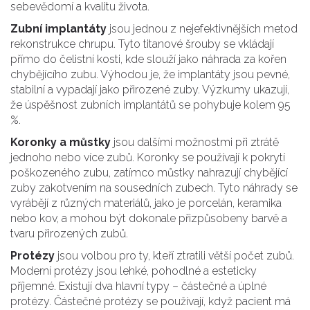
sebevědomí a kvalitu života.
Zubní implantáty
jsou jednou z nejefektivnějších metod
rekonstrukce chrupu. Tyto titanové šrouby se vkládají
přímo do čelistní kosti, kde slouží jako náhrada za kořen
chybějícího zubu. Výhodou je, že implantáty jsou pevné,
stabilní a vypadají jako přirozené zuby. Výzkumy ukazují,
že úspěšnost zubních implantátů se pohybuje kolem 95
%.
Koronky a můstky
jsou dalšími možnostmi při ztrátě
jednoho nebo více zubů. Koronky se používají k pokrytí
poškozeného zubu, zatímco můstky nahrazují chybějící
zuby zakotvením na sousedních zubech. Tyto náhrady se
vyrábějí z různých materiálů, jako je porcelán, keramika
nebo kov, a mohou být dokonale přizpůsobeny barvě a
tvaru přirozených zubů.
Protézy
jsou volbou pro ty, kteří ztratili větší počet zubů.
Moderní protézy jsou lehké, pohodlné a esteticky
příjemné. Existují dva hlavní typy – částečné a úplné
protézy. Částečné protézy se používají, když pacient má