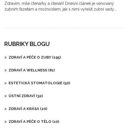
Zdravím, milé čtenářky a čtenáři! Dnešní článek je věnovaný
zubním fázetám a možnostem, jak s nimi vyřešit zubní vady.
Budeme se podrobněji věnovat možnostem, jak zlepšit vzhled
vašeho úsměvu pomocí estetické stomatologie. Co to vlastně
zubní fazety jsou? A jak vám mohou pomoci? Dovíte se vše, co
potřebujete vědět v tomto článku, tak zůstaňte se mnou!
RUBRIKY BLOGU
ZDRAVÍ A PÉČE O ZUBY
(195)
ZDRAVÍ A WELLNESS
(81)
ESTETICKÁ STOMATOLOGIE
(50)
ÚSTNÍ ZDRAVÍ
(32)
ZDRAVÍ A KRÁSA
(20)
ZDRAVÍ A PÉČE O TĚLO
(10)