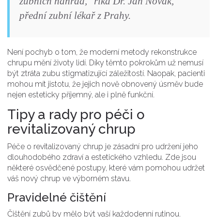
zubních náhrad," říká Dr. Jan Novák,
přední zubní lékař z Prahy.
Není pochyb o tom, že moderní metody rekonstrukce
chrupu mění životy lidí. Díky těmto pokrokům už nemusí
být ztráta zubu stigmatizující záležitostí. Naopak, pacienti
mohou mít jistotu, že jejich nově obnovený úsměv bude
nejen esteticky příjemný, ale i plně funkční.
Tipy a rady pro péči o
revitalizovaný chrup
Péče o revitalizovaný chrup je zásadní pro udržení jeho
dlouhodobého zdraví a estetického vzhledu. Zde jsou
některé osvědčené postupy, které vám pomohou udržet
váš nový chrup ve výborném stavu.
Pravidelné čištění
Čištění zubů by mělo být vaší každodenní rutinou.