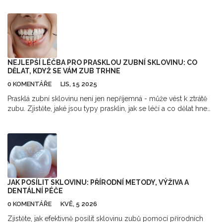
interakce. Nabízí praktické tipy a zajímavá fakta pro ty, kteří
uvažují o zubní rekonstrukci.
NEJLEPŠÍ LÉČBA PRO PRASKLOU ZUBNÍ SKLOVINU: CO
DĚLAT, KDYŽ SE VÁM ZUB TRHNE
0 KOMENTÁŘE
LIS, 15 2025
Prasklá zubní sklovinu není jen nepříjemná - může vést k ztrátě
zubu. Zjistěte, jaké jsou typy prasklin, jak se léčí a co dělat hned
po tom, co si zub praskne. Nejlepší léčba je rychlá diagnóza a
včasná intervence.
JAK POSÍLIT SKLOVINU: PŘÍRODNÍ METODY, VÝŽIVA A
DENTÁLNÍ PÉČE
0 KOMENTÁŘE
KVĚ, 5 2026
Zjistěte, jak efektivně posílit sklovinu zubů pomocí přírodních