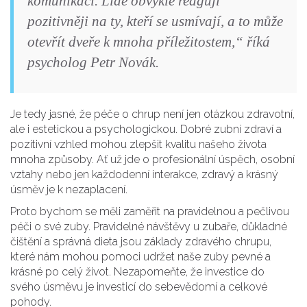
komunikaci. Lidé obvykle reagují
pozitivněji na ty, kteří se usmívají, a to může
otevřít dveře k mnoha příležitostem,“ říká
psycholog Petr Novák.
Je tedy jasné, že péče o chrup není jen otázkou zdravotní,
ale i estetickou a psychologickou. Dobré zubní zdraví a
pozitivní vzhled mohou zlepšit kvalitu našeho života
mnoha způsoby. Ať už jde o profesionální úspěch, osobní
vztahy nebo jen každodenní interakce, zdravý a krásný
úsměv je k nezaplacení.
Proto bychom se měli zaměřit na pravidelnou a pečlivou
péči o své zuby. Pravidelné návštěvy u zubaře, důkladné
čištění a správná dieta jsou základy zdravého chrupu,
které nám mohou pomoci udržet naše zuby pevné a
krásné po celý život. Nezapomeňte, že investice do
svého úsměvu je investicí do sebevědomí a celkové
pohody.