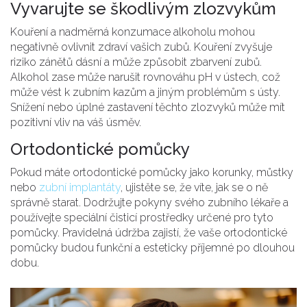
Vyvarujte se škodlivým zlozvykům
Kouření a nadměrná konzumace alkoholu mohou
negativně ovlivnit zdraví vašich zubů. Kouření zvyšuje
riziko zánětů dásní a může způsobit zbarvení zubů.
Alkohol zase může narušit rovnováhu pH v ústech, což
může vést k zubním kazům a jiným problémům s ústy.
Snížení nebo úplné zastavení těchto zlozvyků může mít
pozitivní vliv na váš úsměv.
Ortodontické pomůcky
Pokud máte ortodontické pomůcky jako korunky, můstky
nebo
zubní implantáty
, ujistěte se, že víte, jak se o ně
správně starat. Dodržujte pokyny svého zubního lékaře a
používejte speciální čisticí prostředky určené pro tyto
pomůcky. Pravidelná údržba zajistí, že vaše ortodontické
pomůcky budou funkční a esteticky příjemné po dlouhou
dobu.