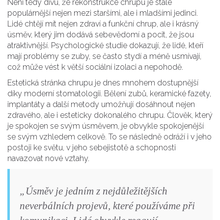
Není tedy divu, že rekonstrukce chrupu je stále
populárnější nejen mezi staršími, ale i mladšími jedinci.
Lidé chtějí mít nejen zdraví a funkční chrup, ale i krásný
úsměv, který jim dodává sebevědomí a pocit, že jsou
atraktivnější. Psychologické studie dokazují, že lidé, kteří
mají problémy se zuby, se často stydí a méně usmívají,
což může vést k větší sociální izolaci a nepohodě.
Estetická stránka chrupu je dnes mnohem dostupnější
díky moderní stomatologii. Bělení zubů, keramické fazety,
implantáty a další metody umožňují dosáhnout nejen
zdravého, ale i esteticky dokonalého chrupu. Člověk, který
je spokojen se svým úsměvem, je obvykle spokojenější
se svým vzhledem celkově. To se následně odráží i v jeho
postoji ke světu, v jeho sebejistotě a schopnosti
navazovat nové vztahy.
„Úsměv je jedním z nejdůležitějších
neverbálních projevů, které používáme při