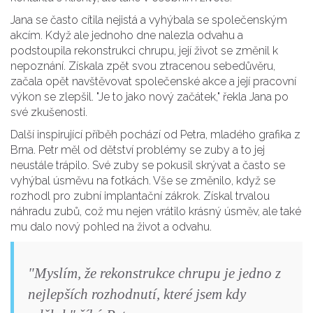
Jana se často cítila nejistá a vyhýbala se společenským
akcím. Když ale jednoho dne nalezla odvahu a
podstoupila rekonstrukci chrupu, její život se změnil k
nepoznání. Získala zpět svou ztracenou sebedůvěru,
začala opět navštěvovat společenské akce a její pracovní
výkon se zlepšil. "Je to jako nový začátek," řekla Jana po
své zkušenosti.
Další inspirující příběh pochází od Petra, mladého grafika z
Brna. Petr měl od dětství problémy se zuby a to jej
neustále trápilo. Své zuby se pokusil skrývat a často se
vyhýbal úsměvu na fotkách. Vše se změnilo, když se
rozhodl pro zubní implantační zákrok. Získal trvalou
náhradu zubů, což mu nejen vrátilo krásný úsměv, ale také
mu dalo nový pohled na život a odvahu.
"Myslím, že rekonstrukce chrupu je jedno z
nejlepších rozhodnutí, které jsem kdy