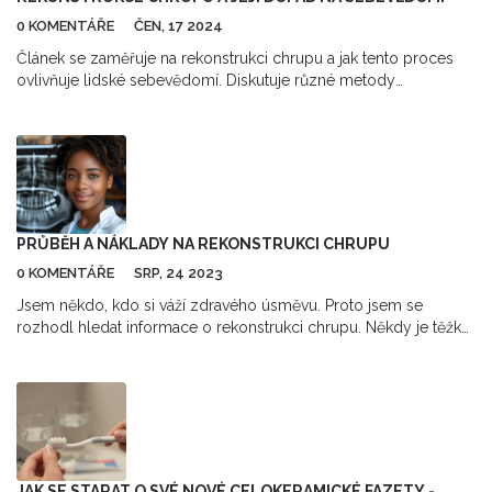
0 KOMENTÁŘE
ČEN, 17 2024
Článek se zaměřuje na rekonstrukci chrupu a jak tento proces
ovlivňuje lidské sebevědomí. Diskutuje různé metody
rekonstrukce zubů, a jak mohou zlepšit kvalitu života a sociální
interakce. Nabízí praktické tipy a zajímavá fakta pro ty, kteří
uvažují o zubní rekonstrukci.
PRŮBĚH A NÁKLADY NA REKONSTRUKCI CHRUPU
0 KOMENTÁŘE
SRP, 24 2023
Jsem někdo, kdo si váží zdravého úsměvu. Proto jsem se
rozhodl hledat informace o rekonstrukci chrupu. Někdy je těžké
zjistit, jak složitá může být tato procedura a jaké jsou skutečné
finanční náklady. Proto jsem se rozhodl své zkušenosti a
poznatky sdílet na tomto blogu, aby pomohl ostatním. V tomto
článku se zaměřím na průběh rekonstrukce chrupu a kolik
taková procedura může stát.
JAK SE STARAT O SVÉ NOVÉ CELOKERAMICKÉ FAZETY -