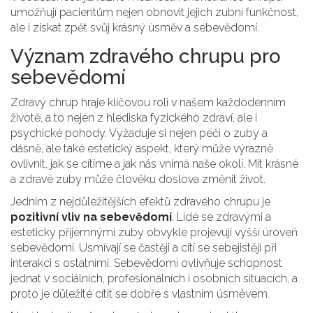
umožňují pacientům nejen obnovit jejich zubní funkčnost,
ale i získat zpět svůj krásný úsměv a sebevědomí.
Význam zdravého chrupu pro
sebevědomí
Zdravý chrup hraje klíčovou roli v našem každodenním
životě, a to nejen z hlediska fyzického zdraví, ale i
psychické pohody. Vyžaduje si nejen péči o zuby a
dásně, ale také estetický aspekt, který může výrazně
ovlivnit, jak se cítíme a jak nás vnímá naše okolí. Mít krásné
a zdravé zuby může člověku doslova změnit život.
Jedním z nejdůležitějších efektů zdravého chrupu je
pozitivní vliv na sebevědomí
. Lidé se zdravými a
esteticky příjemnými zuby obvykle projevují vyšší úroveň
sebevědomí. Usmívají se častěji a cítí se sebejistěji při
interakci s ostatními. Sebevědomí ovlivňuje schopnost
jednat v sociálních, profesionálních i osobních situacích, a
proto je důležité cítit se dobře s vlastním úsměvem.