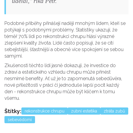
udělal," říká Petr.
Podobné příběhy přinášejí naději mnohým lidem, kteří se
potýkají s podobnými problémy. Statistiky ukazují, že
téměř 70% lidí po rekonstrukci chrupu hlásí výrazné
zlepšení kvality života. Lidé často popisují, že se cítí
sebejistější, šťastnější a obecně více spokojení se sebou
samými.
Zkušenosti těchto lidí jasně dokazují, že investice do
zdraví a estetického vzhledu chrupu může přinést
nesmírné benefity. Ať už je to zapomenutá sebedůvěra,
nové příležitosti v práci či jednoduše lepší pocit každý
den - rekonstrukce chrupu může být klíčem k tomu
všemu.
Štítky:
rekonstrukce chrupu
zubní estetika
ztráta zubů
sebevědomí