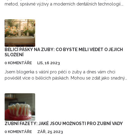
metod, správné výživy a moderních dentálních technologií.
Poradíme vám s výběrem mezi fluorem a nano-
hydroxyapatitem.
BĚLICÍ PÁSKY NA ZUBY: CO BYSTE MĚLI VĚDĚT O JEJICH
SLOŽENÍ
0 KOMENTÁŘE
LIS, 16 2023
Jsem blogerka s vášní pro péči o zuby a dnes vám chci
povědět více o bělicích páskách. Mohou se zdát jako snadný
způsob, jak získat sněhově bílý úsměv, ale co přesně obsahují?
Odkryjeme tajemství jejich složení a prozkoumáme, jaký mají vliv
na váš chrup. Přidejte se ke mně a objevte, co byste měli vědět
o bělicích páskách na zuby.
ZUBNÍ FAZETY: JAKÉ JSOU MOŽNOSTI PRO ZUBNÍ VADY
0 KOMENTÁŘE
ZÁŘ, 25 2023