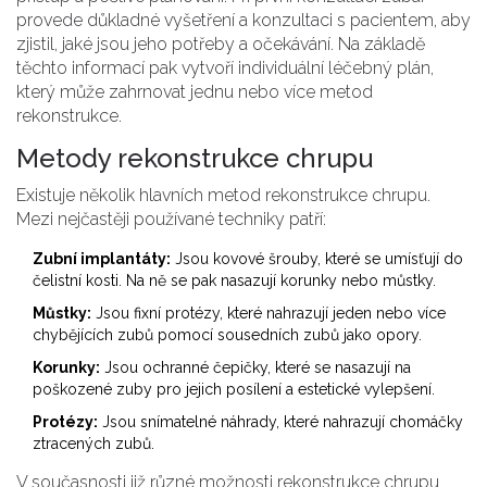
provede důkladné vyšetření a konzultaci s pacientem, aby
zjistil, jaké jsou jeho potřeby a očekávání. Na základě
těchto informací pak vytvoří individuální léčebný plán,
který může zahrnovat jednu nebo více metod
rekonstrukce.
Metody rekonstrukce chrupu
Existuje několik hlavních metod rekonstrukce chrupu.
Mezi nejčastěji používané techniky patří:
Zubní implantáty:
Jsou kovové šrouby, které se umísťují do
čelistní kosti. Na ně se pak nasazují korunky nebo můstky.
Můstky:
Jsou fixní protézy, které nahrazují jeden nebo více
chybějících zubů pomocí sousedních zubů jako opory.
Korunky:
Jsou ochranné čepičky, které se nasazují na
poškozené zuby pro jejich posílení a estetické vylepšení.
Protézy:
Jsou snímatelné náhrady, které nahrazují chomáčky
ztracených zubů.
V současnosti již různé možnosti rekonstrukce chrupu