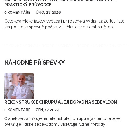
PRAKTICKÝ PRŮVODCE
0 KOMENTÁŘE
ÚNO, 28 2026
Celokeramické fazety vypadají přirozeně a vydrží až 20 let - ale
jen pokud je správně péčíte. Zjistěte, jak se starat o ně, co
vyhýbat a kdy chodit k lékaři.
NÁHODNÉ PŘÍSPĚVKY
REKONSTRUKCE CHRUPU A JEJÍ DOPAD NA SEBEVĚDOMÍ
0 KOMENTÁŘE
ČEN, 17 2024
Článek se zaměřuje na rekonstrukci chrupu a jak tento proces
ovlivňuje lidské sebevědomí. Diskutuje různé metody
rekonstrukce zubů, a jak mohou zlepšit kvalitu života a sociální