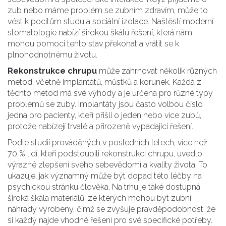
zub nebo máme problém se zubním zdravím, může to
vést k pocitům studu a sociální izolace. Naštěstí moderní
stomatologie nabízí širokou škálu řešení, která nám
mohou pomoci tento stav překonat a vrátit se k
plnohodnotnému životu.
Rekonstrukce chrupu
může zahrnovat několik různých
metod, včetně implantátů, můstků a korunek. Každá z
těchto metod má své výhody a je určena pro různé typy
problémů se zuby. Implantáty jsou často volbou číslo
jedna pro pacienty, kteří přišli o jeden nebo více zubů,
protože nabízejí trvalé a přirozeně vypadající řešení.
Podle studií prováděných v posledních letech, více než
70 % lidí, kteří podstoupili rekonstrukci chrupu, uvedlo
výrazné zlepšení svého sebevědomí a kvality života. To
ukazuje, jak významný může být dopad této léčby na
psychickou stránku člověka. Na trhu je také dostupná
široká škála materiálů, ze kterých mohou být zubní
náhrady vyrobeny, čímž se zvyšuje pravděpodobnost, že
si každý najde vhodné řešení pro své specifické potřeby.