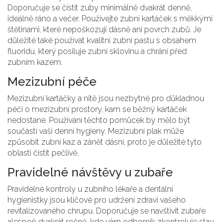
Doporučuje se čistit zuby minimálně dvakrát denně,
ideálně ráno a večer. Používejte zubní kartáček s měkkými
štětinami, které nepoškozují dásně ani povrch zubů. Je
důležité také používat kvalitní zubní pastu s obsahem
fluoridu, který posiluje zubní sklovinu a chrání před
zubním kazem.
Mezizubní péče
Mezizubní kartáčky a nitě jsou nezbytné pro důkladnou
péči o mezizubní prostory, kam se běžný kartáček
nedostane. Používání těchto pomůcek by mělo být
součástí vaší denní hygieny. Mezizubní plak může
způsobit zubní kaz a zánět dásní, proto je důležité tyto
oblasti čistit pečlivě.
Pravidelné návštěvy u zubaře
Pravidelné kontroly u zubního lékaře a dentální
hygienistky jsou klíčové pro udržení zdraví vašeho
revitalizovaného chrupu. Doporučuje se navštívit zubaře
alespoň dvakrát ročně, kde vám odborník zkontroluje stav