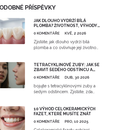
ODOBNÉ PŘÍSPĚVKY
JAK DLOUHO VYDRŽÍ BÍLÁ
PLOMBA? ŽIVOTNOST, VÝHODY
A PÉČE O KOMPOZITNÍ VÝPLNĚ
0 KOMENTÁŘE
KVĚ, 2 2026
Zjistěte, jak dlouho vydrží bílá
plomba a co ovlivňuje její životnost.
Porovnáváme kompozitní výplně s
amalgámem, radíme ohledně péče
TETRACYKLINOVÉ ZUBY: JAK SE
a upozorňujeme na signály, kdy je
ZBAVIT ŠEDÉHO ODSTÍNCU A
nutná výměna.
ZÍSKAT BÍLÝ ÚSMĚV
0 KOMENTÁŘE
DUB, 30 2026
bojujte s tetracyklinovými zuby a
šedým odstíncem. Zjistěte, zda
pomáhá bělení, nebo jsou lepší
fasety. Průvodce k bílému úsměvu
10 VÝHOD CELOKERAMICKÝCH
a sebevědomí.
FAZET, KTERÉ MUSÍTE ZNÁT
0 KOMENTÁŘE
PRO, 10 2025