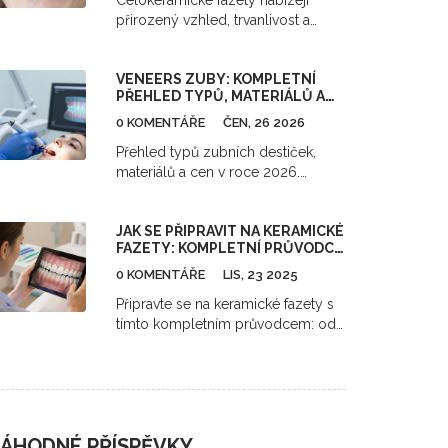
Celokeramické fazety nabízejí
přirozený vzhled, trvanlivost a
bezpečnost bez kovu. Zjistěte,
proč jsou nejlepší volbou pro
VENEERS ZUBY: KOMPLETNÍ
estetickou úpravu zubů a jak
PŘEHLED TYPŮ, MATERIÁLŮ A
mohou zlepšit vaši kvalitu života.
CEN V ROCE 2026
0 KOMENTÁŘE
ČEN, 26 2026
Přehled typů zubních destiček,
materiálů a cen v roce 2026.
Porovnáváme klasické porcelánové
veneers s no-prep technikou a
JAK SE PŘIPRAVIT NA KERAMICKÉ
radíme, jak vybrat správnou cestu k
FAZETY: KOMPLETNÍ PRŮVODCE
ideálnímu úsměvu.
KROK ZA KROKEM
0 KOMENTÁŘE
LIS, 23 2025
Připravte se na keramické fazety s
tímto kompletním průvodcem: od
výběru barvy po péči po instalaci.
Zjistěte, kdo je vhodný kandidát, jak
dlouho vydrží a jak se vyhnout
běžným chybám.
ÁHODNÉ PŘÍSPĚVKY