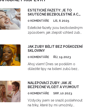
ESTETICKÉ FAZETY: JE TO
SKUTEČNĚ BEZBOLESTNÉ A CO
VÁS ČEKÁ PŘI PROCEDUŘE?
0 KOMENTÁŘE
LIS, 6 2025
Estetické fazety jsou bezbolestným
způsobem, jak zlepšit vzhled zubů
bez ortodontie. Zjistěte, co vás
čeká při proceduře, jak dlouho
JAK ZUBY BĚLIT BEZ POŠKOZENÍ
vydrží a pro koho jsou skutečně
SKLOVINY
vhodné.
0 KOMENTÁŘE
ŘÍJ, 19 2023
Ahoj všem! Dnes se podělím o
důležité tipy na bělení zubů bez
poškozování skloviny. Většina z
nás touží po krásně bílém úsměvu,
NALEPOVACÍ ZUBY: JAK JE
ale je důležité dbát na ochranu
BEZPEČNĚ VLOŽIT A VYJMOUT
zubů při používání bělících
produktů. Přečtěte si, jaké metody
0 KOMENTÁŘE
SRP, 10 2023
bělení zubů doma jsou nejšetrnější
Vždycky jsem se snažil pošlehnout
k vašim zubům a jak si udržet
na triky, které by mi umožnily