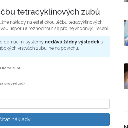
éčbu tetracyklinových zubů
žné náklady na estetickou léčbu tetracyklinových
vou úsporu a rozhodnout se pro nejvhodnější řešení.
ebo domácími systémy
nedává žádný výsledek
u
lubokých vrstvách zubu, ne na povrchu.
 Kč za zub)
 za proceduru)
ítat náklady
N