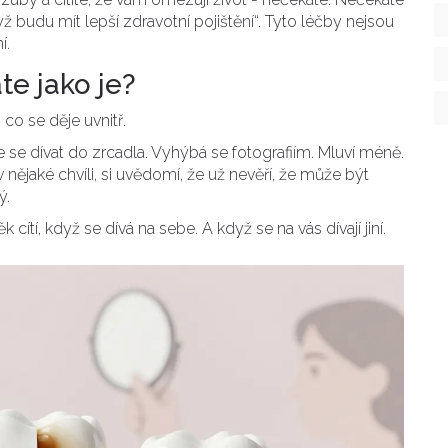
 budu mít lepší zdravotní pojištění“. Tyto léčby nejsou
í.
te jako je?
co se děje uvnitř.
 se dívat do zrcadla. Vyhýbá se fotografiím. Mluví méně.
nějaké chvíli, si uvědomí, že už nevěří, že může být
ý.
 cítí, když se dívá na sebe. A když se na vás dívají jiní.