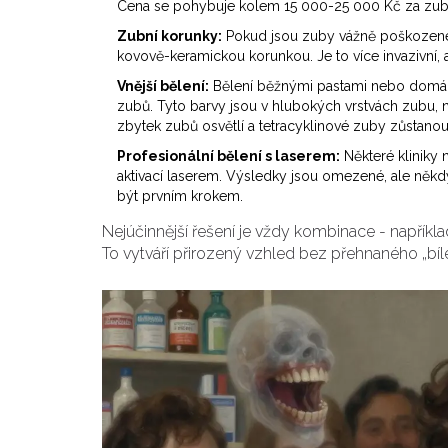
Cena se pohybuje kolem 15 000-25 000 Kč za zub
Zubní korunky:
Pokud jsou zuby vážně poškozené 
kovově-keramickou korunkou. Je to více invazivní, a
Vnější bělení:
Bělení běžnými pastami nebo domá
zubů. Tyto barvy jsou v hlubokých vrstvách zubu, 
zbytek zubů osvětlí a tetracyklinové zuby zůstanou s
Profesionální bělení s laserem:
Některé kliniky
aktivací laserem. Výsledky jsou omezené, ale někdy
být prvním krokem.
Nejúčinnější řešení je vždy kombinace - napříkla
To vytváří přirozený vzhled bez přehnaného „bíl