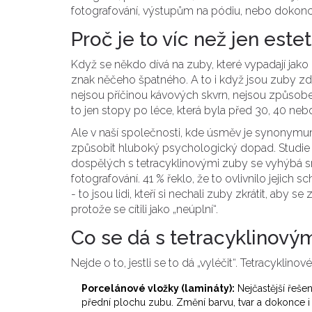
fotografování, výstupům na pódiu, nebo dokonce
Proč je to víc než jen est
Když se někdo dívá na zuby, které vypadají jako „
znak něčeho špatného. A to i když jsou zuby zd
nejsou příčinou kávových skvrn, nejsou způsob
to jen stopy po léce, která byla před 30, 40 ne
Ale v naší společnosti, kde úsměv je synonymum
způsobit hluboký psychologický dopad. Studie z
dospělých s tetracyklinovými zuby se vyhýbá sm
fotografování. 41 % řeklo, že to ovlivnilo jejich s
- to jsou lidi, kteří si nechali zuby zkrátit, aby s
protože se cítili jako „neúplní“.
Co se dá s tetracyklinovým
Nejde o to, jestli se to dá „vyléčit“. Tetracyklino
Porcelánové vložky (lamináty):
Nejčastější řešen
přední plochu zubu. Změní barvu, tvar a dokonce i p