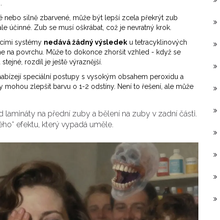
.
nebo silně zbarvené, může být lepší zcela překrýt zub
le účinné. Zub se musí oškrábat, což je nevratný krok.
cími systémy
nedává žádný výsledek
u tetracyklinových
ne na povrchu. Může to dokonce zhoršit vzhled - když se
tejné, rozdíl je ještě výraznější.
 nabízejí speciální postupy s vysokým obsahem peroxidu a
 mohou zlepšit barvu o 1-2 odstíny. Není to řešení, ale může
d lamináty na přední zuby a bělení na zuby v zadní části.
ého“ efektu, který vypadá uměle.