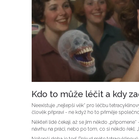
Kdo to může léčit a kdy za
Neexistuje „nejlepší věk“ pro léčbu tetracyklinový
člověk připraví - ne když ho to přiměje společno
Někteří lidé čekají, až se jim někdo „připomene“ -
návrhu na práci, nebo po tom, co si někdo řekl: „
Nejlepší doba je teď. Pokud máte tetracyklinové