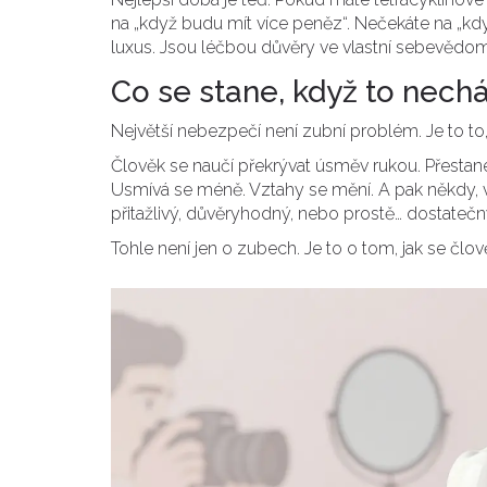
na „když budu mít více peněz“. Nečekáte na „když
luxus. Jsou léčbou důvěry ve vlastní sebevědom
Co se stane, když to nechá
Největší nebezpečí není zubní problém. Je to to, 
Člověk se naučí překrývat úsměv rukou. Přestane
Usmívá se méně. Vztahy se mění. A pak někdy, v 
přitažlivý, důvěryhodný, nebo prostě… dostatečn
Tohle není jen o zubech. Je to o tom, jak se člověk