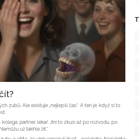
T
čít?
ch zubů. Ale existuje „nejlepší čas“. A ten je, když si to
st.
 kolega, partner, lékař. Jiní to zkusí až po rozvodu, po
Nemůžu už takhle žít.“
 zuby a cítíte, že vám omezují život - nečekáte. Nečekáte