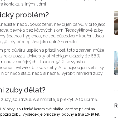
 kontaktu s jinými lidmi.
etický problém?
nečisté“ nebo „poškozené“, nevidí jen barvu. Vidí to jako
ravé, pevné a bez kávových skvrn. Tetracyklinové zuby
eny špatnou hygienou, nejsou důsledkem kouření. Jsou
bo 50 lety předepsána jako úplně normální.
 pro důvěru, úspěch a přitažlivost, toto zbarvení může
 roku 2022 z University of Michigan ukázaly, že 68 %
íchu ve veřejných situacích. 52 % se vyhýbá
chopnost vytvářet blízké vztahy. A to nejsou jen statistiky
e z nich něco stalo, nebo si nechali vyrobit náhradní zuby,
i zuby dělat?
vé zuby jsou trvalé. Ale můžete je překrýt. A to účinně.
R
í. Vložky jsou tenké keramické plátky, které se přilepí na
ozici zubu. Výsledek je přirozený, odolný a trvá 10-15 let.