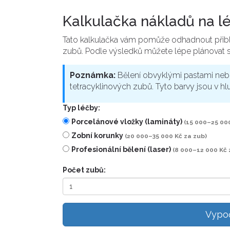
Kalkulačka nákladů na l
Tato kalkulačka vám pomůže odhadnout přibli
zubů. Podle výsledků můžete lépe plánovat s
Poznámka:
Bělení obvyklými pastami n
tetracyklinových zubů. Tyto barvy jsou v h
Typ léčby:
Porcelánové vložky (lamináty)
(15 000–25 000
Zobní korunky
(20 000–35 000 Kč za zub)
Profesionální bělení (laser)
(8 000–12 000 Kč
Počet zubů:
Vypoč