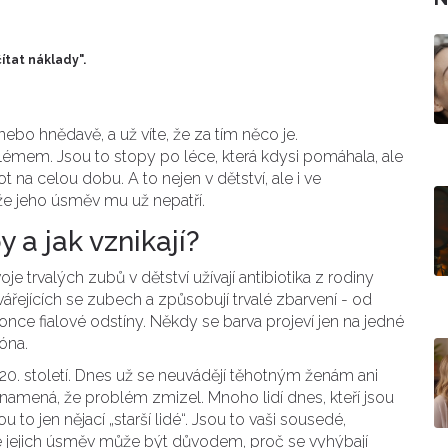
ítat náklady".
ebo hnědavě, a už víte, že za tím něco je.
lémem. Jsou to stopy po léce, která kdysi pomáhala, ale
 na celou dobu. A to nejen v dětství, ale i ve
, že jeho úsměv mu už nepatří.
 a jak vznikají?
e trvalých zubů v dětství užívají antibiotika z rodiny
vářejících se zubech a způsobují trvalé zbarvení - od
ce fialové odstíny. Někdy se barva projeví jen na jedné
óna.
h 20. století. Dnes už se neuvádějí těhotným ženám ani
znamená, že problém zmizel. Mnoho lidí dnes, kteří jsou
 to jen nějací „starší lidé“. Jsou to vaši sousedé,
, že jejich úsměv může být důvodem, proč se vyhýbají