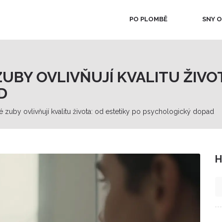
PO PLOMBĚ
SNY O
UBY OVLIVŇUJÍ KVALITU ŽIVOT
D
vé zuby ovlivňují kvalitu života: od estetiky po psychologický dopad
H