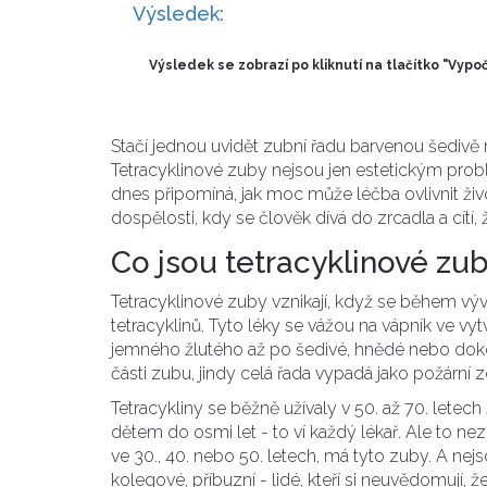
Výsledek:
Výsledek se zobrazí po kliknutí na tlačítko "Vypoč
Stačí jednou uvidět zubní řadu barvenou šedivě n
Tetracyklinové zuby nejsou jen estetickým prob
dnes připomíná, jak moc může léčba ovlivnit život
dospělosti, kdy se člověk dívá do zrcadla a cítí
Co jsou tetracyklinové zuby
Tetracyklinové zuby vznikají, když se během vývoj
tetracyklinů. Tyto léky se vážou na vápník ve vyt
jemného žlutého až po šedivé, hnědé nebo dokon
části zubu, jindy celá řada vypadá jako požární z
Tetracykliny se běžně užívaly v 50. až 70. letec
dětem do osmi let - to ví každý lékař. Ale to ne
ve 30., 40. nebo 50. letech, má tyto zuby. A nejsou
kolegové, příbuzní - lidé, kteří si neuvědomují