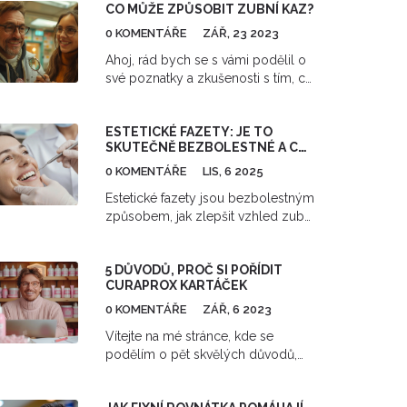
CO MŮŽE ZPŮSOBIT ZUBNÍ KAZ?
0 KOMENTÁŘE
ZÁŘ, 23 2023
Ahoj, rád bych se s vámi podělil o
své poznatky a zkušenosti s tím, co
může způsobit zubní kaz. Na
našem webu prozkoumáme hlavní
ESTETICKÉ FAZETY: JE TO
příčiny zubního kazu, jak se péče o
SKUTEČNĚ BEZBOLESTNÉ A CO
zuby může odrážet na vašem
VÁS ČEKÁ PŘI PROCEDUŘE?
úsměvu a jakým způsobem
0 KOMENTÁŘE
LIS, 6 2025
můžeme efektivně zabránit vzniku
Estetické fazety jsou bezbolestným
zubního kazu. Snažím se přinášet
způsobem, jak zlepšit vzhled zubů
vám jednoduché a pochopitelné
bez ortodontie. Zjistěte, co vás
informace na toto téma. Společně
čeká při proceduře, jak dlouho
přijdeme na to, jak chránit naše
5 DŮVODŮ, PROČ SI POŘÍDIT
vydrží a pro koho jsou skutečně
zuby před kazem!
CURAPROX KARTÁČEK
vhodné.
0 KOMENTÁŘE
ZÁŘ, 6 2023
Vítejte na mé stránce, kde se
podělím o pět skvělých důvodů,
proč si pořídit Curaprox kartáček.
Jsem nadšenec do péče o ústní