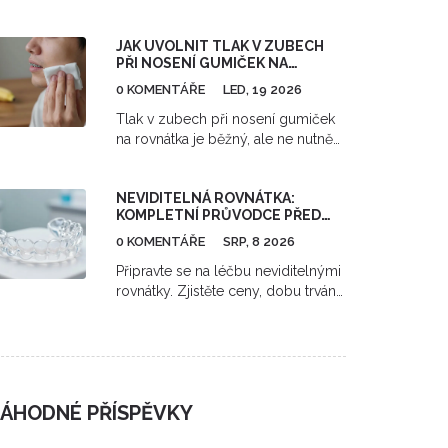
zuby. Porovnáváme elastické a
kovové ligatury, tipy na čištění a jak
JAK UVOLNIT TLAK V ZUBECH
často je měnit.
PŘI NOSENÍ GUMIČEK NA
ROVNÁTKA?
0 KOMENTÁŘE
LED, 19 2026
Tlak v zubech při nosení gumiček
na rovnátka je běžný, ale ne nutně
neudržitelný. Zjisti, jak ho zmírnit,
když je čas na ortodontu a proč
NEVIDITELNÁ ROVNÁTKA:
neodstraňovat gumičky, i když
KOMPLETNÍ PRŮVODCE PŘED
bolejí.
ZAHÁJENÍM LÉČBY
0 KOMENTÁŘE
SRP, 8 2026
Připravte se na léčbu neviditelnými
rovnátky. Zjistěte ceny, dobu trvání,
bolestivost a jaké nároky kladou na
ústní hygienu a disciplínu.
ÁHODNÉ PŘÍSPĚVKY