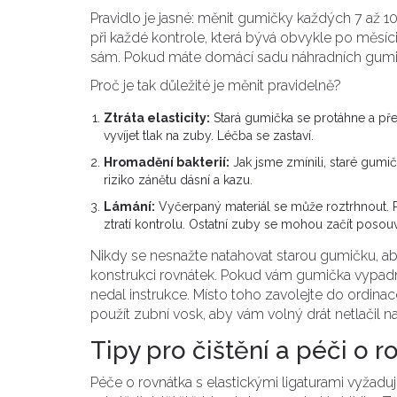
Pravidlo je jasné: měnit gumičky každých 7 až 
při každé kontrole, která bývá obvykle po měsíc
sám. Pokud máte domácí sadu náhradních gumiče
Proč je tak důležité je měnit pravidelně?
Ztráta elasticity:
Stará gumička se protáhne a pře
vyvíjet tlak na zuby. Léčba se zastaví.
Hromadění bakterií:
Jak jsme zmínili, staré gumič
riziko zánětu dásní a kazu.
Lámání:
Vyčerpaný materiál se může roztrhnout. 
ztratí kontrolu. Ostatní zuby se mohou začít pos
Nikdy se nesnažte natahovat starou gumičku, aby
konstrukci rovnátek. Pokud vám gumička vypad
nedal instrukce. Místo toho zavolejte do ordi
použít zubní vosk, aby vám volný drát netlačil na
Tipy pro čištění a péči o 
Péče o rovnátka s elastickými ligaturami vyžadu