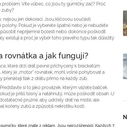
á problém. Víte vůbec, co jsou ty gumičky zač? Proč
e zuby?
 nejsou jen dekorací. Jsou klíčovou součástí
 polohy. Pokud je vyberete špatně nebo je nebudete
 způsobit nepříjemné bolesti nebo dokonce poškodit
ály existují a proč je výběr toho pravého typu tak důležitý
 rovnátka a jak fungují?
ce, které drží drát pevně přichycený k bracketům
, který je „motor“ rovnátek, mohl volně pohybovat a
 přenášejí tlak z drátu přímo na každý zub.
ředstavte si to jako provázek, kterým vážete balíček.
Pokud je příliš těsný a natáhnutý, může poškodit obsah. U
dostatečně pružné, aby udržely drát na místě, ale
pal kořeny zubů a způsobil nekrotiku kosti.
N
gumičky, které znáte z reklam. Jsou nejrozšířenější. Každých 7