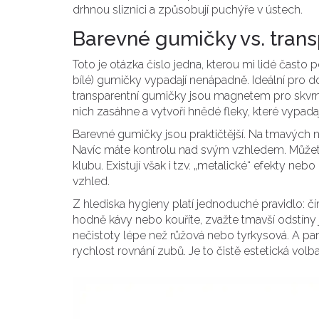
drhnou sliznici a způsobují puchýře v ústech.
Barevné gumičky vs. transp
Toto je otázka číslo jedna, kterou mi lidé často p
bílé) gumičky vypadají nenápadně. Ideální pro d
transparentní gumičky jsou magnetem pro skvrny.
nich zasáhne a vytvoří hnědé fleky, které vypa
Barevné gumičky jsou praktičtější. Na tmavých 
Navíc máte kontrolu nad svým vzhledem. Můžete
klubu. Existují však i tzv. „metalické“ efekty neb
vzhled.
Z hlediska hygieny platí jednoduché pravidlo: čím
hodně kávy nebo kouříte, zvažte tmavší odstíny
nečistoty lépe než růžová nebo tyrkysová. A pa
rychlost rovnání zubů. Je to čistě estetická volba