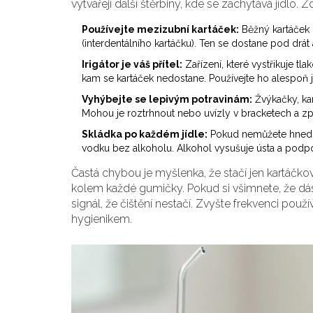
vytvářejí další štěrbiny, kde se zachytává jídlo. Z
Používejte mezizubní kartáček:
Běžný kartáček n
(interdentálního kartáčku). Ten se dostane pod drát
Irigátor je váš přítel:
Zařízení, které vystřikuje tla
kam se kartáček nedostane. Používejte ho alespoň 
Vyhýbejte se lepivým potravinám:
Žvýkačky, ka
Mohou je roztrhnout nebo uvízly v bracketech a způs
Skládka po každém jídle:
Pokud nemůžete hned u
vodku bez alkoholu. Alkohol vysušuje ústa a podporu
Častá chybou je myšlenka, že stačí jen kartáčkov
kolem každé gumičky. Pokud si všimnete, že dásn
signál, že čištění nestačí. Zvyšte frekvenci použ
hygienikem.