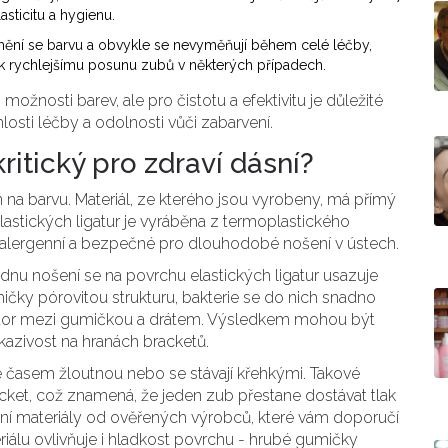
asticitu a hygienu.
emění se barvu a obvykle se nevyměňují během celé léčby,
t k rychlejšímu posunu zubů v některých případech.
 možnosti barev, ale pro čistotu a efektivitu je důležité
losti léčby a odolnosti vůči zabarvení.
ritický pro zdraví dásní?
 na barvu. Materiál, ze kterého jsou vyrobeny, má přímý
lastických ligatur je vyráběna z termoplastického
poalergenní a bezpečné pro dlouhodobé nošení v ústech.
dnu nošení se na povrchu elastických ligatur usazuje
umičky pórovitou strukturu, bakterie se do nich snadno
rostor mezi gumičkou a drátem. Výsledkem mohou být
kazivost na hranách bracketů.
ré časem žloutnou nebo se stávají křehkými. Takové
ket, což znamená, že jeden zub přestane dostávat tlak
nční materiály od ověřených výrobců, které vám doporučí
riálu ovlivňuje i hladkost povrchu - hrubé gumičky