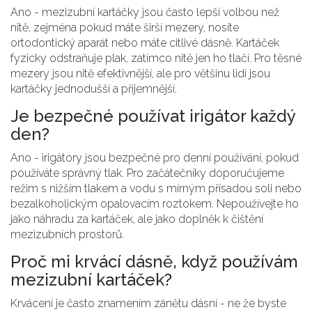
Ano - mezizubní kartáčky jsou často lepší volbou než
nitě, zejména pokud máte širší mezery, nosíte
ortodontický aparát nebo máte citlivé dásně. Kartáček
fyzicky odstraňuje plak, zatímco nitě jen ho tlačí. Pro těsné
mezery jsou nitě efektivnější, ale pro většinu lidí jsou
kartáčky jednodušší a příjemnější.
Je bezpečné používat irigátor každý
den?
Ano - irigátory jsou bezpečné pro denní používání, pokud
používáte správný tlak. Pro začátečníky doporučujeme
režim s nižším tlakem a vodu s mírným přísadou soli nebo
bezalkoholickým opalovacím roztokem. Nepoužívejte ho
jako náhradu za kartáček, ale jako doplněk k čištění
mezizubních prostorů.
Proč mi krvácí dásně, když používám
mezizubní kartáček?
Krvácení je často znamením zánětu dásní - ne že byste