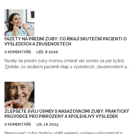
kartáčky a pravidelné návštěvy zubaře jsou klíčem k
dlouhodobému zdraví. Nečekáte, až kámen způsobí zánět -
předcházejte mu.
FAZETY NA PŘEDNÍ ZUBY: CO ŘÍKAJÍ SKUTEČNÍ PACIENTI O
VÝSLEDCÍCH A ZKUŠENOSTECH
0 KOMENTÁŘE
LED, 8 2026
Fazety na přední zuby mohou změnit váš úsměv za pár týdnů.
Zjistěte, co skuteční pacienti říkají o výsledcích, zkušenostech a
trvanlivosti keramických fazet.
ZLEPŠETE SVŮJ ÚSMĚV S NASAZOVACÍMI ZUBY: PRAKTICKÝ
PRŮVODCE PRO PŘIROZENÝ A SPOLEHLIVÝ VÝSLEDEK
0 KOMENTÁŘE
LIS, 16 2025
Nasazovací zuby mohou vrátit vašemu úsměvu přirozenost a