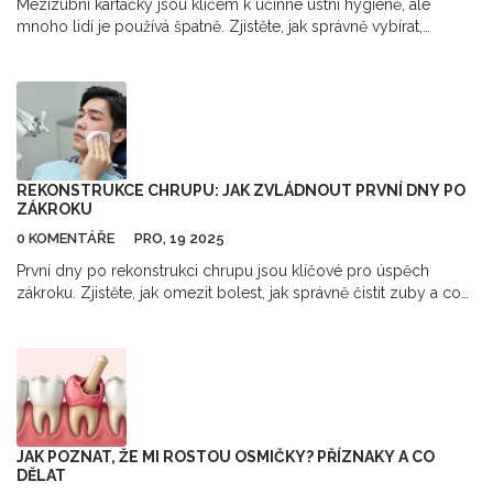
Mezizubní kartáčky jsou klíčem k účinné ústní hygieně, ale
mnoho lidí je používá špatně. Zjistěte, jak správně vybírat,
používat a měnit mezizubní kartáčky, abyste předešli zánětům
dásní a ztrátě zubů.
REKONSTRUKCE CHRUPU: JAK ZVLÁDNOUT PRVNÍ DNY PO
ZÁKROKU
0 KOMENTÁŘE
PRO, 19 2025
První dny po rekonstrukci chrupu jsou klíčové pro úspěch
zákroku. Zjistěte, jak omezit bolest, jak správně čistit zuby a co
jíst, aby se vaše nové zuby dlouho vydržely.
JAK POZNAT, ŽE MI ROSTOU OSMIČKY? PŘÍZNAKY A CO
DĚLAT