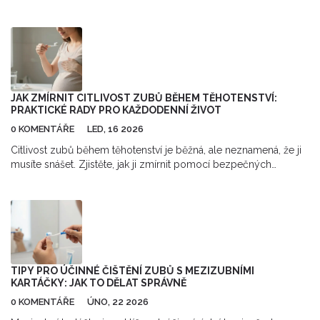
nebo krvácení. Praktický průvodce péčí o dásně.
JAK ZMÍRNIT CITLIVOST ZUBŮ BĚHEM TĚHOTENSTVÍ:
PRAKTICKÉ RADY PRO KAŽDODENNÍ ŽIVOT
0 KOMENTÁŘE
LED, 16 2026
Citlivost zubů během těhotenství je běžná, ale neznamená, že ji
musíte snášet. Zjistěte, jak ji zmírnit pomocí bezpečných
zubních past, správné hygieny a přírodních metod, aniž byste
ohrozili plod.
TIPY PRO ÚČINNÉ ČIŠTĚNÍ ZUBŮ S MEZIZUBNÍMI
KARTÁČKY: JAK TO DĚLAT SPRÁVNĚ
0 KOMENTÁŘE
ÚNO, 22 2026