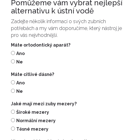
Pomůžeme vám vybrat nejlepší
alternativu k ústní vodě
Zadejte několik informací o svých zubních
potřebách a my vám doporučíme, který nástroj je
pro vás nejvhodnější.
Máte ortodontický aparát?
Ano
Ne
Máte citlivé dásně?
Ano
Ne
Jaké mají mezi zuby mezery?
Široké mezery
Normální mezery
Těsné mezery