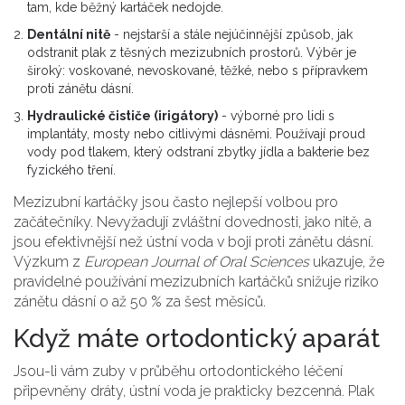
tam, kde běžný kartáček nedojde.
Dentální nitě
- nejstarší a stále nejúčinnější způsob, jak
odstranit plak z těsných mezizubních prostorů. Výběr je
široký: voskované, nevoskované, těžké, nebo s přípravkem
proti zánětu dásní.
Hydraulické čističe (irigátory)
- výborné pro lidi s
implantáty, mosty nebo citlivými dásněmi. Používají proud
vody pod tlakem, který odstraní zbytky jídla a bakterie bez
fyzického tření.
Mezizubní kartáčky jsou často nejlepší volbou pro
začátečníky. Nevyžadují zvláštní dovednosti, jako nitě, a
jsou efektivnější než ústní voda v boji proti zánětu dásní.
Výzkum z
European Journal of Oral Sciences
ukazuje, že
pravidelné používání mezizubních kartáčků snižuje riziko
zánětu dásní o až 50 % za šest měsíců.
Když máte ortodontický aparát
Jsou-li vám zuby v průběhu ortodontického léčení
připevněny dráty, ústní voda je prakticky bezcenná. Plak