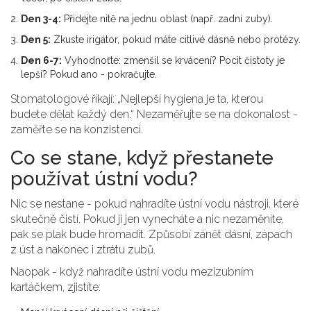
Den 3-4:
Přidejte nitě na jednu oblast (např. zadní zuby).
Den 5:
Zkuste irigátor, pokud máte citlivé dásně nebo protézy.
Den 6-7:
Vyhodnoťte: zmenšil se krvácení? Pocit čistoty je
lepší? Pokud ano - pokračujte.
Stomatologové říkají: „Nejlepší hygiena je ta, kterou
budete dělat každý den.“ Nezaměřujte se na dokonalost -
zaměřte se na konzistenci.
Co se stane, když přestanete
používat ústní vodu?
Nic se nestane - pokud nahradíte ústní vodu nástroji, které
skutečně čistí. Pokud ji jen vynecháte a nic nezaměníte,
pak se plak bude hromadit. Způsobí zánět dásní, zápach
z úst a nakonec i ztrátu zubů.
Naopak - když nahradíte ústní vodu mezizubním
kartáčkem, zjistíte: