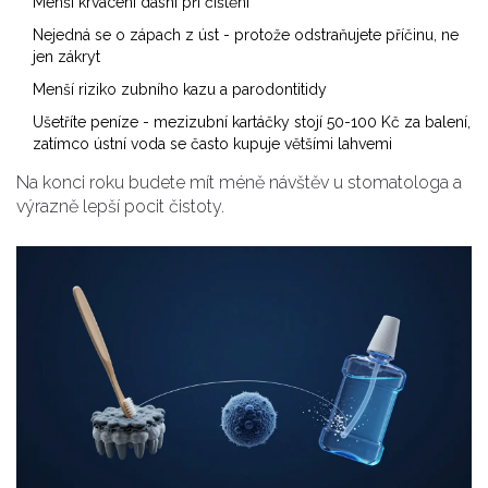
Menší krvácení dásní při čištění
Nejedná se o zápach z úst - protože odstraňujete příčinu, ne
jen zákryt
Menší riziko zubního kazu a parodontitidy
Ušetříte peníze - mezizubní kartáčky stojí 50-100 Kč za balení,
zatímco ústní voda se často kupuje většími lahvemi
Na konci roku budete mít méně návštěv u stomatologa a
výrazně lepší pocit čistoty.