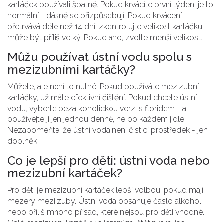
kartáček používali špatně. Pokud krvácíte první týden, je to
normální - dásně se přizpůsobují. Pokud krvácení
přetrvává déle než 14 dní, zkontrolujte velikost kartáčku -
může být příliš velký. Pokud ano, zvolte menší velikost.
Můžu používat ústní vodu spolu s
mezizubními kartáčky?
Můžete, ale není to nutné. Pokud používáte mezizubní
kartáčky, už máte efektivní čištění. Pokud chcete ústní
vodu, vyberte bezalkoholickou verzi s floridem - a
používejte ji jen jednou denně, ne po každém jídle.
Nezapomeňte, že ústní voda není čisticí prostředek - jen
doplněk.
Co je lepší pro děti: ústní voda nebo
mezizubní kartáček?
Pro děti je mezizubní kartáček lepší volbou, pokud mají
mezery mezi zuby. Ústní voda obsahuje často alkohol
nebo příliš mnoho přísad, které nejsou pro děti vhodné.