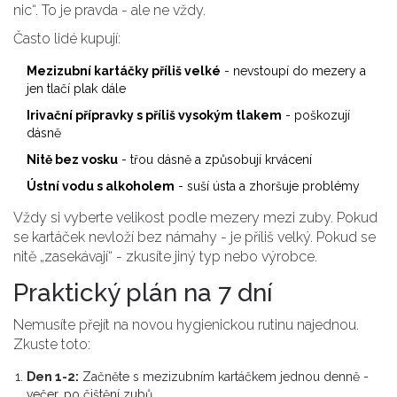
nic“. To je pravda - ale ne vždy.
Často lidé kupují:
Mezizubní kartáčky příliš velké
- nevstoupí do mezery a
jen tlačí plak dále
Irivační přípravky s příliš vysokým tlakem
- poškozují
dásně
Nitě bez vosku
- třou dásně a způsobují krvácení
Ústní vodu s alkoholem
- suší ústa a zhoršuje problémy
Vždy si vyberte velikost podle mezery mezi zuby. Pokud
se kartáček nevloží bez námahy - je příliš velký. Pokud se
nitě „zasekávají“ - zkusíte jiný typ nebo výrobce.
Praktický plán na 7 dní
Nemusíte přejít na novou hygienickou rutinu najednou.
Zkuste toto:
Den 1-2:
Začněte s mezizubním kartáčkem jednou denně -
večer, po čištění zubů.