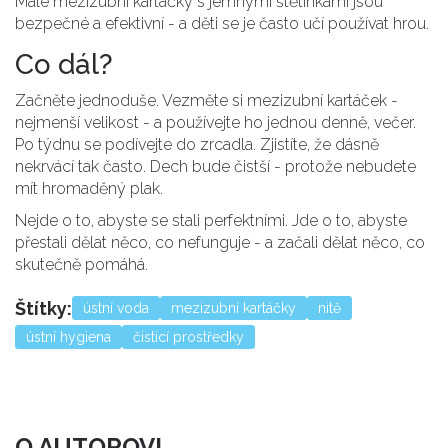
Malé mezizubní kartáčky s jemnými štětinkami jsou
bezpečné a efektivní - a děti se je často učí používat hrou.
Co dál?
Začněte jednoduše. Vezměte si mezizubní kartáček -
nejmenší velikost - a používejte ho jednou denně, večer.
Po týdnu se podívejte do zrcadla. Zjistíte, že dásně
nekrvácí tak často. Dech bude čistší - protože nebudete
mít hromaděný plak.
Nejde o to, abyste se stali perfektními. Jde o to, abyste
přestali dělat něco, co nefunguje - a začali dělat něco, co
skutečně pomáhá.
Štítky:
ústní voda
mezizubní kartáčky
nitě
ústní hygiena
čisticí prostředky
O AUTOROVI