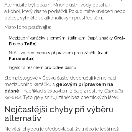
Ale musíte být opatrní. Mnohé ústní vody obsahují
alkohol, který dásně podráždí. Pokud máte krvácení nebo
bolest, vyhněte se alkoholickým prostředkům.
Místo toho používejte:
Mezizubní kartáčky s jemnými štětinkami (např. značky
Oral-
B
nebo
TePe
)
Nitě s voskem nebo s přípravkem proti zánětu (např.
Parodontax
)
Irigátor s režimem pro citlivé dásně
Stomatologové v Česku často doporučují kombinaci
mezizubního kartáčku s
gelovým přípravkem na
dásně
- například s extraktem z čaje z rostliny
Camellia
sinensis
. Tyto gely snižují zánět bez chemických látek.
Nejčastější chyby při výběru
alternativ
Největší chybou je předpokládat, že „něco je lepší než