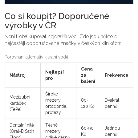
Co si koupit? Doporučené
výrobky v ČR
Není třeba kupovat nejdražší věci. Zde jsou některé
nejčastěji doporučované značky v českých klinikách:
Porovnání alternativ k ústní vodě
Cena
Nejlepší
Nástroj
za
Frekvence
pro
balení
Široké
Mezizubní
mezery,
80-
Dvakrát
kartáček
ortodontie,
120 Kč
denně
(TePe)
protézy
Dentální nitě
Těsné
60-90
Jednou
(Oral-B Satin
mezery,
Kč
denně
Floss)
citlivé dásně