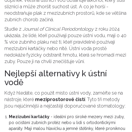
doplněk. Většina ústních vod obsahuje alkohol, který suší
sliznici a může zhoršit suchost úst. A co je horší -
neodstraňuje plak z mezizubních prostorů, kde se většina
zubních chorob začíná.
Studie z
Journal of Clinical Periodontology
z roku 2024
ukázala, že lidé, kteří používají pouze ústní vodu, mají o 40
% více zubního plaku než ti, kteří pravidelně používají
mezizubní kartáčky nebo nitě. Ústní voda prostě
nedokáže fyzicky odstranit hmotu, která se hromadí mezi
zuby. Pouze ji na chvíli znečišťuje vůní.
Nejlepší alternativy k ústní
vodě
Když hledáte, co použít místo ústní vody, zaměřte se na
nástroje, které
meziprostorově čistí
. Tyto tři metody
jsou nejúčinnější a nejčastěji doporučované stomatology:
Mezizubní kartáčky
- ideální pro široké mezery mezi zuby,
po očištění zubních protéz nebo u lidí s ortodontickými
aparáty. Mají malou hlavičku a jemné štětinky, které proniknou