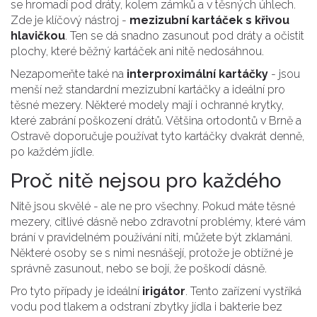
se hromadí pod dráty, kolem zámků a v těsných úhlech.
Zde je klíčový nástroj -
mezizubní kartáček s křivou
hlavičkou
. Ten se dá snadno zasunout pod dráty a očistit
plochy, které běžný kartáček ani nitě nedosáhnou.
Nezapomeňte také na
interproximální kartáčky
- jsou
menší než standardní mezizubní kartáčky a ideální pro
těsné mezery. Některé modely mají i ochranné krytky,
které zabrání poškození drátů. Většina ortodontů v Brně a
Ostravě doporučuje používat tyto kartáčky dvakrát denně,
po každém jídle.
Proč nitě nejsou pro každého
Nitě jsou skvělé - ale ne pro všechny. Pokud máte těsné
mezery, citlivé dásně nebo zdravotní problémy, které vám
brání v pravidelném používání niti, můžete být zklamáni.
Některé osoby se s nimi nesnášejí, protože je obtížné je
správně zasunout, nebo se bojí, že poškodí dásně.
Pro tyto případy je ideální
irigátor
. Tento zařízení vystříká
vodu pod tlakem a odstraní zbytky jídla i bakterie bez