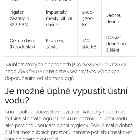
Irigátor
Implantáty,
2500-
Jednou
(Waterpik
mosty, citlivé
3200
denně
WP-660)
dásně
Kč
Dvakrát
Gel na dásně
Krvácení,
120-
denně po
(Parodontax)
zánět
180 Kč
čištění
Na internetových obchodech jako
Seznam.cz
,
Alza.cz
nebo
Parafarma.cz
najdete všechny tyto výrobky s
doporučením od stomatologů.
Je možné úplně vypustit ústní
vodu?
Ano - pokud používáte mezizubní kartáčky nebo nitě.
Většina stomatologů v Česku už nezmiňuje ústní vodu
jako povinnou součást denní hygieny. Pokud máte dobré
čištění mezizubních prostorů, nemáte potřebu maskovat
zápach chemickou vůní.