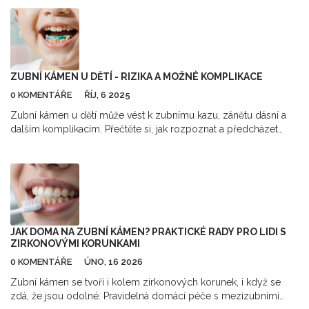
předejít zvětšování kazů a udržet vaše zuby zdravé a silné.
Budete seznámeni s nejlepšími praktikami dentální hygieny,
stravovacími návyky podporujícími zdraví zubů a přístupy k
pravidelné kontrole u zubaře. Získejte všechny potřebné
informace a zvyšte své šance na prevenci tohoto běžného
zubního problému.
ZUBNÍ KÁMEN U DĚTÍ - RIZIKA A MOŽNÉ KOMPLIKACE
0 KOMENTÁŘE
ŘÍJ, 6 2025
Zubní kámen u dětí může vést k zubnímu kazu, zánětu dásní a
dalším komplikacím. Přečtěte si, jak rozpoznat a předcházet
těmto problémům.
JAK DOMA NA ZUBNÍ KÁMEN? PRAKTICKÉ RADY PRO LIDI S
ZIRKONOVÝMI KORUNKAMI
0 KOMENTÁŘE
ÚNO, 16 2026
Zubní kámen se tvoří i kolem zirkonových korunek, i když se
zdá, že jsou odolné. Pravidelná domácí péče s mezizubními