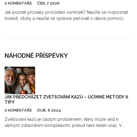
0 KOMENTÁŘE
ČEN, 7 2026
Jak poznat příznaky prorůstání osmiček? Naučte se rozpoznat
bolesti, otoky a naučte se správně pečovat o dásně pomocí
mezizubních kartáčků. Poradíme vám, kdy vyhledat
stomatologa.
NÁHODNÉ PŘÍSPĚVKY
JAK PŘEDCHÁZET ZVĚTŠOVÁNÍ KAZŮ – ÚČINNÉ METODY A
TIPY
0 KOMENTÁŘE
DUB, 8 2024
Zvětšování kazů je častým problémem, který může vést k
vážným zdravotním komplikacím, pokud není řešen včas. V
tomto článku se dozvíte, jak pomocí účinných metod a tipů